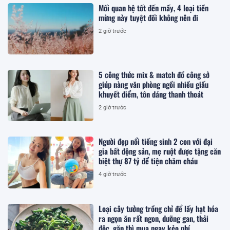
Mối quan hệ tốt đến mấy, 4 loại tiền
mừng này tuyệt đối không nên đi
2 giờ trước
5 công thức mix & match đồ công sở
giúp nàng văn phòng ngồi nhiều giấu
khuyết điểm, tôn dáng thanh thoát
2 giờ trước
Người đẹp nổi tiếng sinh 2 con với đại
gia bất động sản, mẹ ruột được tặng căn
biệt thự 87 tỷ để tiện chăm cháu
4 giờ trước
Loại cây tưởng trồng chỉ để lấy hạt hóa
ra ngọn ăn rất ngon, dưỡng gan, thải
độc, gặp thì mua ngay kẻo phí