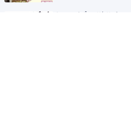
3 cặp con giáp dễ xung khắc khi về
chung nhà: Càng yêu lâu càng dễ nảy
sinh mâu thuẫn
23 giờ trước
Bà nội định đặt tên cháu là Hoa Tươi, bố
đứa trẻ quyết đổi thành cái tên khác rất
đẹp
23 giờ trước
Động thái mới nhất của MC Hoàng Oanh
và thủ môn Lê Giang Patrik giữa tin đồn
tình cảm
1 ngày trước
XEM THÊM