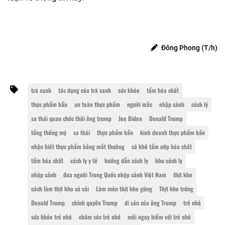
Đông Phong (T/h)
trà xanh
tác dụng của trà xanh
sức khỏe
tẩm hóa chất
thực phẩm bẩn
an toàn thực phẩm
người mắc
nhập cảnh
cách lý
sa thải quan chức thời ông trump
Joe Biden
Donald Trump
tổng thống mỹ
sa thải
thực phẩm bẩn
kinh doanh thực phẩm bẩn
nhận biết thực phẩm bằng mắt thường
cá khô tẩm ướp hóa chất
tẩm hóa chất
cách ly y tế
hướng dẫn cách ly
khu cách ly
nhập cảnh
đưa người Trung Quốc nhập cảnh Việt Nam
thịt kho
cách làm thịt kho củ cải
Làm món thịt kho gừng
Thịt kho trứng
Donald Trump
chính quyền Trump
di sản của ông Trump
trẻ nhỏ
sức khỏe trẻ nhỏ
chăm sóc trẻ nhỏ
mối nguy hiểm với trẻ nhỏ