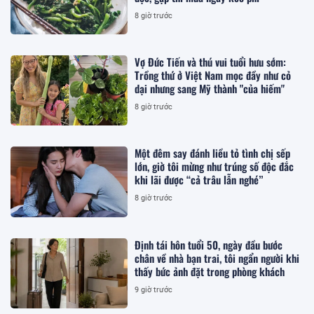
8 giờ trước
Vợ Đức Tiến và thú vui tuổi hưu sớm:
Trồng thứ ở Việt Nam mọc đầy như cỏ
dại nhưng sang Mỹ thành "của hiếm"
8 giờ trước
Một đêm say đánh liều tỏ tình chị sếp
lớn, giờ tôi mừng như trúng số độc đắc
khi lãi được “cả trâu lẫn nghé”
8 giờ trước
Định tái hôn tuổi 50, ngày đầu bước
chân về nhà bạn trai, tôi ngẩn người khi
thấy bức ảnh đặt trong phòng khách
9 giờ trước