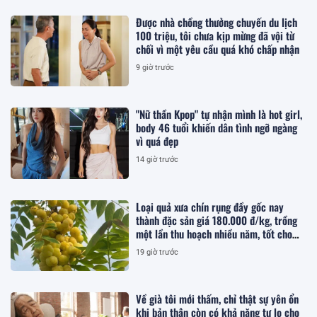
Được nhà chồng thưởng chuyến du lịch
100 triệu, tôi chưa kịp mừng đã vội từ
chối vì một yêu cầu quá khó chấp nhận
9 giờ trước
"Nữ thần Kpop" tự nhận mình là hot girl,
body 46 tuổi khiến dân tình ngỡ ngàng
vì quá đẹp
14 giờ trước
Loại quả xưa chín rụng đầy gốc nay
thành đặc sản giá 180.000 đ/kg, trồng
một lần thu hoạch nhiều năm, tốt cho
sức khỏe
19 giờ trước
Về già tôi mới thấm, chỉ thật sự yên ổn
khi bản thân còn có khả năng tự lo cho