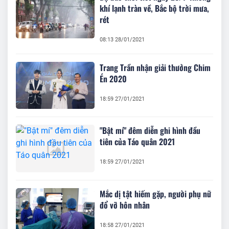
khí lạnh tràn về, Bắc bộ trời mưa,
rét
08:13 28/01/2021
Trang Trần nhận giải thưởng Chim
Én 2020
18:59 27/01/2021
"Bật mí" đêm diễn ghi hình đầu
tiên của Táo quân 2021
18:59 27/01/2021
Mắc dị tật hiếm gặp, người phụ nữ
đổ vỡ hôn nhân
18:58 27/01/2021