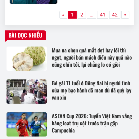
«
1
2
...
41
42
»
BÀI ĐỌC NHIỀU
Mua na chọn quả mắt dẹt hay lồi thì
ngọt, người bán mách điều này quả nào
cũng chín tới, lại chẳng lo có giòi
Bé gái 11 tuổi ở Đồng Nai bị người tình
của mẹ bạo hành dã man dù đã quỳ lạy
van xin
ASEAN Cup 2026: Tuyển Việt Nam vắng
hàng loạt trụ cột trước trận gặp
Campuchia