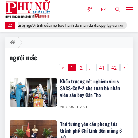
ồng Nai bị người tình của mẹ bạo hành dã man dù đã quỳ lạy van xin
ASE
người mắc
«
1
2
...
41
42
»
Khẩn trương xét nghiệm virus
SARS-CoV-2 cho toàn bộ nhân
viên sân bay Cần Thơ
20:39 28/01/2021
Thủ tướng yêu cầu phong tỏa
thành phố Chí Linh đến mùng 6
Tết