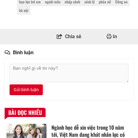
bạo lực trẻ em
người mắc
nhập cảnh
cách lý
pháo nổ
Công an
hà nội
Chia sẻ
In
Bình luận
Gửi bình luận
BÀI ĐỌC NHIỀU
Ngành học dễ xin việc trong 10 năm
tới, Việt Nam đang khát nhân lực có