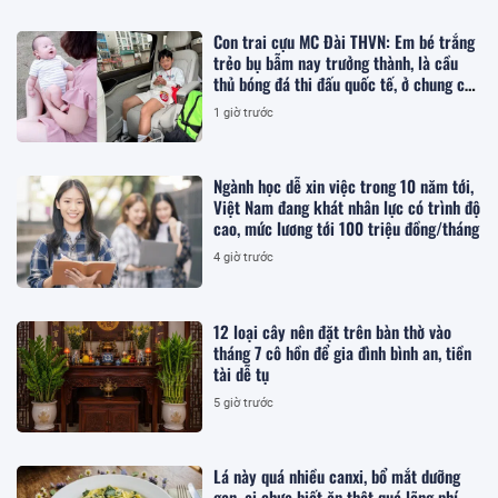
Con trai cựu MC Đài THVN: Em bé trắng
trẻo bụ bẫm nay trưởng thành, là cầu
thủ bóng đá thi đấu quốc tế, ở chung cư
hạng sang Hà Nội
1 giờ trước
Ngành học dễ xin việc trong 10 năm tới,
Việt Nam đang khát nhân lực có trình độ
cao, mức lương tới 100 triệu đồng/tháng
4 giờ trước
12 loại cây nên đặt trên bàn thờ vào
tháng 7 cô hồn để gia đình bình an, tiền
tài dễ tụ
5 giờ trước
Lá này quá nhiều canxi, bổ mắt dưỡng
gan, ai chưa biết ăn thật quá lãng phí