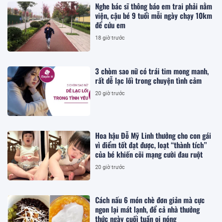
Nghe bác sĩ thông báo em trai phải nằm
viện, cậu bé 9 tuổi mỗi ngày chạy 10km
để cứu em
18 giờ trước
3 chòm sao nữ có trái tim mong manh,
rất dễ lạc lối trong chuyện tình cảm
20 giờ trước
Hoa hậu Đỗ Mỹ Linh thưởng cho con gái
vì điểm tốt đạt được, loạt “thành tích”
của bé khiến cõi mạng cười đau ruột
20 giờ trước
Cách nấu 6 món chè đơn giản mà cực
ngon lại mát lạnh, để cả nhà thưởng
thức ngày cuối tuần oi nóng