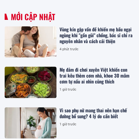
MỚI CẬP NHẬT
Vùng kín gặp vấn đề khiến mẹ bầu ngại
ngùng khi "gần gũi" chồng, bác sĩ chỉ ra
nguyên nhân và cách cải thiện
4 phút trước
Mẹ đảm đi chơi xuyên Việt khiến con
trai kêu thèm cơm nhà, khoe 30 mâm
cơm tự nấu ai nhìn cũng thích
1 giờ trước
Vì sao phụ nữ mang thai nên hạn chế
đường bổ sung? 4 lý do cần biết
1 giờ trước