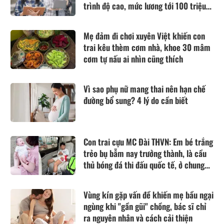
trình độ cao, mức lương tới 100 triệu
đồng/tháng
Mẹ đảm đi chơi xuyên Việt khiến con
trai kêu thèm cơm nhà, khoe 30 mâm
cơm tự nấu ai nhìn cũng thích
Vì sao phụ nữ mang thai nên hạn chế
đường bổ sung? 4 lý do cần biết
Con trai cựu MC Đài THVN: Em bé trắng
trẻo bụ bẫm nay trưởng thành, là cầu
thủ bóng đá thi đấu quốc tế, ở chung
cư hạng sang Hà Nội
Vùng kín gặp vấn đề khiến mẹ bầu ngại
ngùng khi "gần gũi" chồng, bác sĩ chỉ
ra nguyên nhân và cách cải thiện