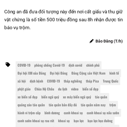
Công an đã đưa đối tượng này đến nơi cất giấu và thu giữ
vật chứng là số tiền 500 triệu đồng sau 8h nhận được tin
báo vụ trộm.
Bảo Đăng (T/h)
COVID-19
phòng chống Covid-19
dịch covid
chính phủ
Đại hội XIII của Đảng
Đại hội Đảng
Đảng Cộng sản Việt Nam
kinh tế
xã hội
dịch bệnh
COVID-19
tháp nghiêng
tháp Pisa
Trung Quốc
phật giáo
Chùa Hộ Châu
du lịch
video
biển số đẹp
xe biển số đẹp
biển ngũ quý
xe máy biển ngũ quý
táo quân
quảng cáo táo quân
táo quân bản đầy đủ
táo quân năm nay
trộm
hành vi trộm cắp
bình dương
canh khoai sọ
canh khoai sọ nấu sườn
canh sườn khoai sọ rau rút
khoai sọ
bạo lực
bạo lực học đường