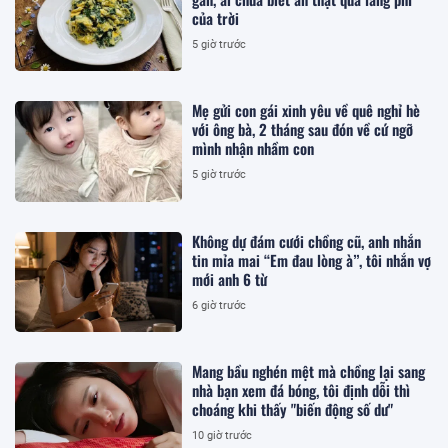
của trời
5 giờ trước
Mẹ gửi con gái xinh yêu về quê nghỉ hè
với ông bà, 2 tháng sau đón về cứ ngỡ
mình nhận nhầm con
5 giờ trước
Không dự đám cưới chồng cũ, anh nhắn
tin mỉa mai “Em đau lòng à”, tôi nhắn vợ
mới anh 6 từ
6 giờ trước
Mang bầu nghén mệt mà chồng lại sang
nhà bạn xem đá bóng, tôi định dỗi thì
choáng khi thấy "biến động số dư"
10 giờ trước