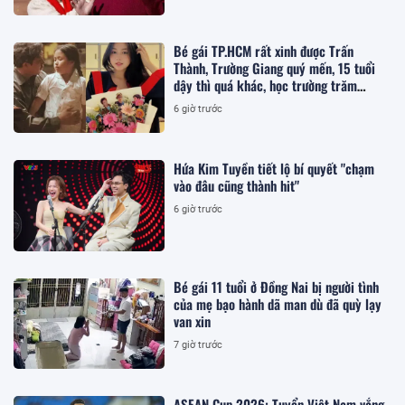
Bé gái TP.HCM rất xinh được Trấn
Thành, Trường Giang quý mến, 15 tuổi
dậy thì quá khác, học trường trăm
triệu/năm
6 giờ trước
Hứa Kim Tuyền tiết lộ bí quyết "chạm
vào đâu cũng thành hit"
6 giờ trước
Bé gái 11 tuổi ở Đồng Nai bị người tình
của mẹ bạo hành dã man dù đã quỳ lạy
van xin
7 giờ trước
ASEAN Cup 2026: Tuyển Việt Nam vắng