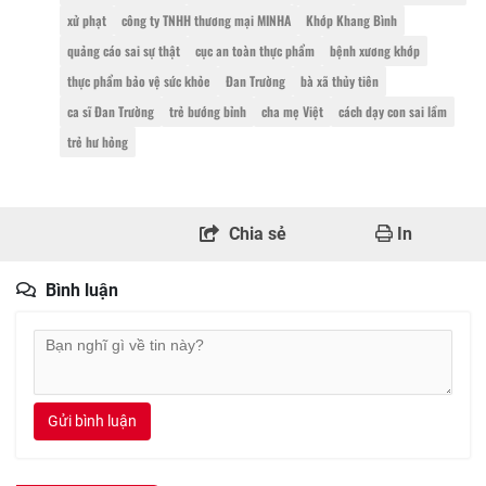
xử phạt
công ty TNHH thương mại MINHA
Khớp Khang Bình
quảng cáo sai sự thật
cục an toàn thực phẩm
bệnh xương khớp
thực phẩm bảo vệ sức khỏe
Đan Trường
bà xã thủy tiên
ca sĩ Đan Trường
trẻ bướng bỉnh
cha mẹ Việt
cách dạy con sai lầm
trẻ hư hỏng
Chia sẻ
In
Bình luận
Gửi bình luận