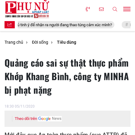
 ý để nhận ra người đang thao túng cảm xúc mình?
Mẹ chồng cấm con tr
Trang chủ
Đời sống
Tiêu dùng
Quảng cáo sai sự thật thực phẩm
Khớp Khang Bình, công ty MINHA
bị phạt nặng
18:30 05/11/2020
Theo dõi trên
Mới đây, cục An toàn thực phẩm (cục ATTP) đã