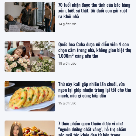
70 tuổi nhận được thư tình của bác hàng
xóm, biết sự thật, tôi đuổi con gái ruột
ra khỏi nhà
14 giờ trước
Quốc hoa Cuba được nữ diễn viên 4 con
chọn cắm trong nhà, không gian biệt thự
1.000m² càng nên thơ
15 giờ trước
Thứ này kali gấp nhiều lần chuối, vừa
ngon lại giúp nhuận tràng lại tốt cho tim
mạch, nấu gì cũng hấp dẫn
15 giờ trước
7 thực phẩm quen thuộc được ví như
"nguồn dưỡng chất vàng", hỗ trợ chăm
sóc mái tóc khỏe đẹp từ bên trong