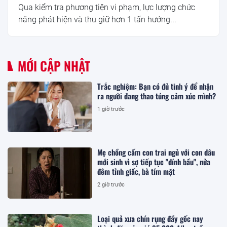
Qua kiểm tra phương tiện vi phạm, lực lượng chức
năng phát hiện và thu giữ hơn 1 tấn hướng...
MỚI CẬP NHẬT
Trắc nghiệm: Bạn có đủ tinh ý để nhận
ra người đang thao túng cảm xúc mình?
1 giờ trước
Mẹ chồng cấm con trai ngủ với con dâu
mới sinh vì sợ tiếp tục "dính bầu", nửa
đêm tỉnh giấc, bà tím mặt
2 giờ trước
Loại quả xưa chín rụng đầy gốc nay