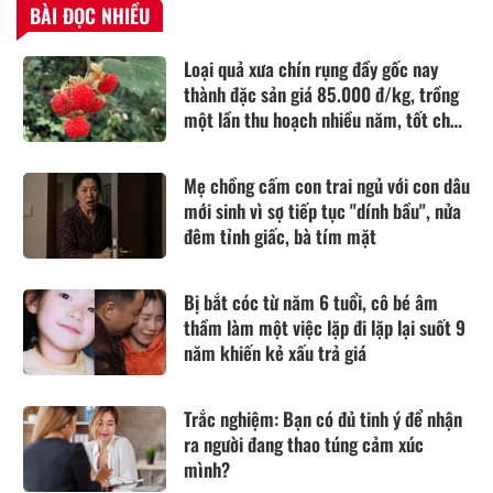
BÀI ĐỌC NHIỀU
Loại quả xưa chín rụng đầy gốc nay
thành đặc sản giá 85.000 đ/kg, trồng
một lần thu hoạch nhiều năm, tốt cho
sức khỏe
Mẹ chồng cấm con trai ngủ với con dâu
mới sinh vì sợ tiếp tục "dính bầu", nửa
đêm tỉnh giấc, bà tím mặt
Bị bắt cóc từ năm 6 tuổi, cô bé âm
thầm làm một việc lặp đi lặp lại suốt 9
năm khiến kẻ xấu trả giá
Trắc nghiệm: Bạn có đủ tinh ý để nhận
ra người đang thao túng cảm xúc
mình?