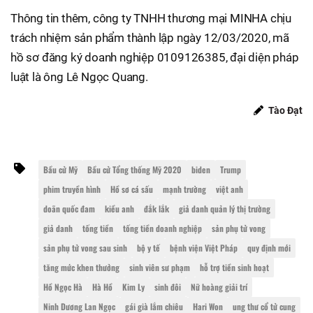
Thông tin thêm, công ty TNHH thương mại MINHA chịu
trách nhiệm sản phẩm thành lập ngày 12/03/2020, mã
hồ sơ đăng ký doanh nghiệp 0109126385, đại diện pháp
luật là ông Lê Ngọc Quang.
Tào Đạt
Bầu cử Mỹ
Bầu cử Tổng thống Mỹ 2020
biden
Trump
phim truyền hình
Hồ sơ cá sấu
mạnh trường
việt anh
doãn quốc đam
kiều anh
đắk lắk
giả danh quản lý thị trường
giả danh
tống tiền
tống tiền doanh nghiệp
sản phụ tử vong
sản phụ tử vong sau sinh
bộ y tế
bệnh viện Việt Pháp
quy định mới
tăng mức khen thưởng
sinh viên sư phạm
hỗ trợ tiền sinh hoạt
Hồ Ngọc Hà
Hà Hồ
Kim Ly
sinh đôi
Nữ hoàng giải trí
Ninh Dương Lan Ngọc
gái già lắm chiêu
Hari Won
ung thư cổ tử cung