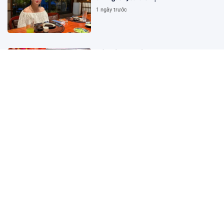
1 ngày trước
Đề xuất nghỉ Tết Nguyên đán 2027: Công
chức, viên chức có thể nghỉ tới 10 ngày
1 ngày trước
Kịch bản Indonesia chiếm ngôi nhất
bảng Việt Nam tại ASEAN Cup 2026:
Trông chờ vào Campuchia?
1 ngày trước
Mẹ đòi chuyển lớp cho con vì cô giáo
quá xinh đẹp khiến dân tình tranh cãi
1 ngày trước