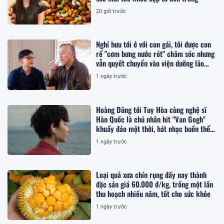
20 giờ trước
Nghỉ hưu tới ở với con gái, tôi được con
rể "cơm bưng nước rót" chăm sóc nhưng
vẫn quyết chuyển vào viện dưỡng lão
sống
1 ngày trước
Hoàng Dũng tới Tuy Hòa cùng nghệ sĩ
Hàn Quốc là chủ nhân hit "Van Gogh"
khuấy đảo một thời, hát nhạc buồn thổn
thức
1 ngày trước
Loại quả xưa chín rụng đầy nay thành
đặc sản giá 60.000 đ/kg, trồng một lần
thu hoạch nhiều năm, tốt cho sức khỏe
1 ngày trước