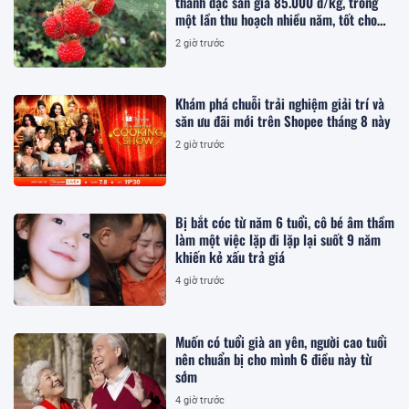
thành đặc sản giá 85.000 đ/kg, trồng
một lần thu hoạch nhiều năm, tốt cho
sức khỏe
2 giờ trước
Khám phá chuỗi trải nghiệm giải trí và
săn ưu đãi mới trên Shopee tháng 8 này
2 giờ trước
Bị bắt cóc từ năm 6 tuổi, cô bé âm thầm
làm một việc lặp đi lặp lại suốt 9 năm
khiến kẻ xấu trả giá
4 giờ trước
Muốn có tuổi già an yên, người cao tuổi
nên chuẩn bị cho mình 6 điều này từ
sớm
4 giờ trước