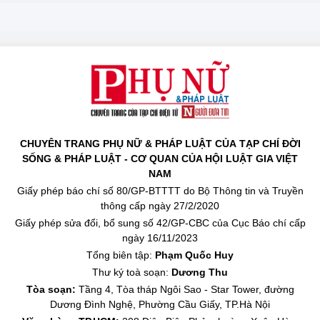
CHUYÊN TRANG PHỤ NỮ & PHÁP LUẬT CỦA TẠP CHÍ ĐỜI
SỐNG & PHÁP LUẬT - CƠ QUAN CỦA HỘI LUẬT GIA VIỆT
NAM
Giấy phép báo chí số 80/GP-BTTTT do Bộ Thông tin và Truyền
thông cấp ngày 27/2/2020
Giấy phép sửa đổi, bổ sung số 42/GP-CBC của Cục Báo chí cấp
ngày 16/11/2023
Tổng biên tập:
Phạm Quốc Huy
Thư ký toà soạn:
Dương Thu
Tòa soạn:
Tầng 4, Tòa tháp Ngôi Sao - Star Tower, đường
Dương Đình Nghệ, Phường Cầu Giấy, TP.Hà Nội