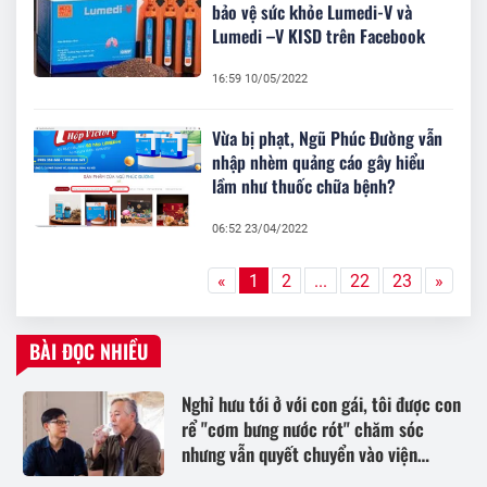
bảo vệ sức khỏe Lumedi-V và
Lumedi –V KISD trên Facebook
16:59 10/05/2022
Vừa bị phạt, Ngũ Phúc Đường vẫn
nhập nhèm quảng cáo gây hiểu
lầm như thuốc chữa bệnh?
06:52 23/04/2022
«
1
2
...
22
23
»
BÀI ĐỌC NHIỀU
Nghỉ hưu tới ở với con gái, tôi được con
rể "cơm bưng nước rót" chăm sóc
nhưng vẫn quyết chuyển vào viện
dưỡng lão sống