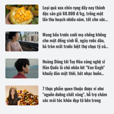
Loại quả xưa chín rụng đầy nay thành
đặc sản giá 60.000 đ/kg, trồng một
lần thu hoạch nhiều năm, tốt cho sức
khỏe
Mang bầu trước cưới mẹ chồng không
cho một đồng sính lễ, ngày rước dâu,
bà tròn mắt trước biệt thự chục tỷ của
nhà tôi
Hoàng Dũng tới Tuy Hòa cùng nghệ sĩ
Hàn Quốc là chủ nhân hit "Van Gogh"
khuấy đảo một thời, hát nhạc buồn
thổn thức
7 thực phẩm quen thuộc được ví như
"nguồn dưỡng chất vàng", hỗ trợ chăm
sóc mái tóc khỏe đẹp từ bên trong