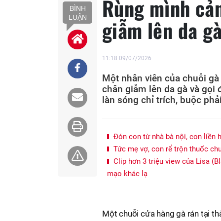
Rùng mình cản
BÌNH
LUẬN
giẫm lên da g
11:18 09/07/2026
Một nhân viên của chuỗi gà 
chân giẫm lên da gà và gọi đ
làn sóng chỉ trích, buộc phải
Đón con từ nhà bà nội, con liền h
Tức mẹ vợ, con rể trộn thuốc chuộ
Clip hơn 3 triệu view của Lisa (Bl
mạo khác lạ
Một chuỗi cửa hàng gà rán tại th