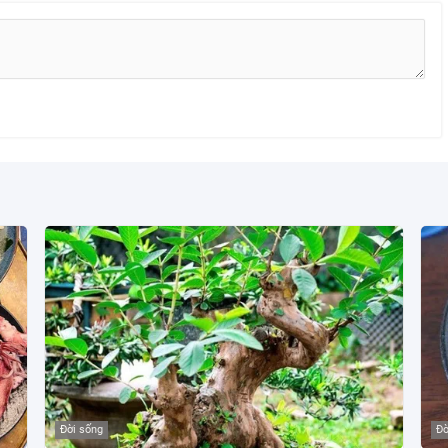
Đời sống
Đờ