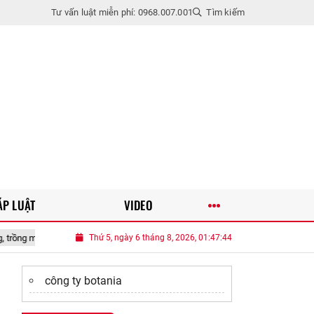
Tư vấn luật miễn phí: 0968.007.001
Tìm kiếm
ÁP LUẬT
VIDEO
ều năm, vào chậu làm bonsai giúp chiêu tài
Thứ 5, ngày 6 tháng 8, 2026, 01:47:46
Gặp nữ Thủ khoa thích “số
công ty botania