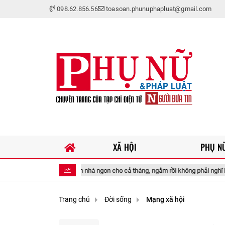
098.62.856.56
toasoan.phunuphapluat@gmail.com
XÃ HỘI
PHỤ NỮ
 cơm nhà ngon cho cả tháng, ngắm rồi không phải nghĩ hôm nay nấu gì!
Trang chủ
Đời sống
Mạng xã hội