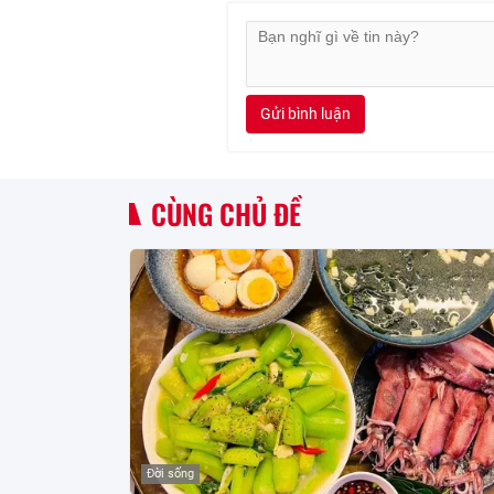
Gửi bình luận
CÙNG CHỦ ĐỀ
Đời sống