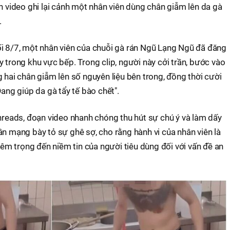
ạn video ghi lại cảnh một nhân viên dùng chân giẫm lên da gà
.
ối 8/7, một nhân viên của chuỗi gà rán Ngũ Lạng Ngũ đã đăng
y trong khu vực bếp. Trong clip, người này cởi trần, bước vào
g hai chân giẫm lên số nguyên liệu bên trong, đồng thời cười
Đang giúp da gà tẩy tế bào chết".
Threads, đoạn video nhanh chóng thu hút sự chú ý và làm dấy
ân mạng bày tỏ sự ghê sợ, cho rằng hành vi của nhân viên là
m trọng đến niềm tin của người tiêu dùng đối với vấn đề an