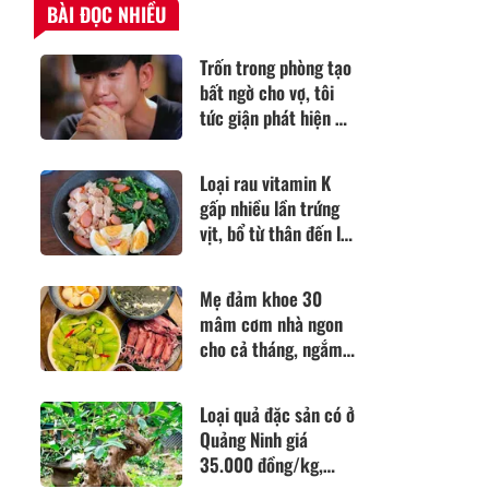
BÀI ĐỌC NHIỀU
Trốn trong phòng tạo
bất ngờ cho vợ, tôi
tức giận phát hiện bí
mật động trời em
giấu kín suốt 3 năm
Loại rau vitamin K
gấp nhiều lần trứng
vịt, bổ từ thân đến lá,
đem làm kiểu này
được món cực ngon
Mẹ đảm khoe 30
mát ngày hè
mâm cơm nhà ngon
cho cả tháng, ngắm
rồi không phải nghĩ
hôm nay nấu gì!
Loại quả đặc sản có ở
Quảng Ninh giá
35.000 đồng/kg,