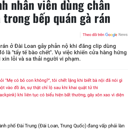
h nhân viên dùng chân
à trong bếp quán gà rán
Theo dõi trên
rán ở Đài Loan gây phẫn nộ khi đăng clip dùng
ó là "tẩy tế bào chết". Vụ việc khiến cửa hàng hứng
 xin lỗi và sa thải người vi phạm.
ỏi "Mẹ có bỏ con không?", tôi chết lặng khi biết bà nội đã nói gì
t vào đồ ăn, sự thật chỉ lộ sau khi khai quật tử thi
ackpink) khi liên tục có biểu hiện bất thường, gây xôn xao vì diện
ành phố Đài Trung (Đài Loan, Trung Quốc) đang vấp phải làn