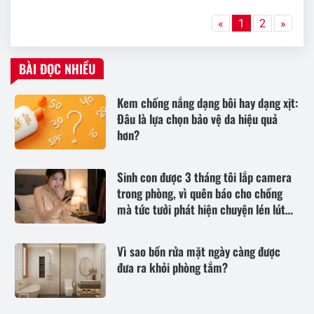
«
1
2
»
BÀI ĐỌC NHIỀU
Kem chống nắng dạng bôi hay dạng xịt:
Đâu là lựa chọn bảo vệ da hiệu quả
hơn?
Sinh con được 3 tháng tôi lắp camera
trong phòng, vì quên báo cho chồng
mà tức tưởi phát hiện chuyện lén lút
anh làm
Vì sao bồn rửa mặt ngày càng được
đưa ra khỏi phòng tắm?