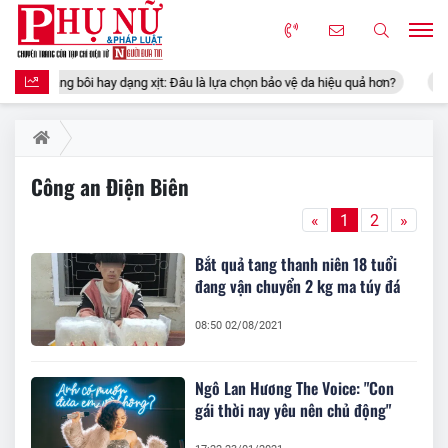
 dạng bôi hay dạng xịt: Đâu là lựa chọn bảo vệ da hiệu quả hơn?
Vì 
Công an Điện Biên
«
1
2
»
Bắt quả tang thanh niên 18 tuổi
đang vận chuyển 2 kg ma túy đá
08:50 02/08/2021
Ngô Lan Hương The Voice: "Con
gái thời nay yêu nên chủ động"