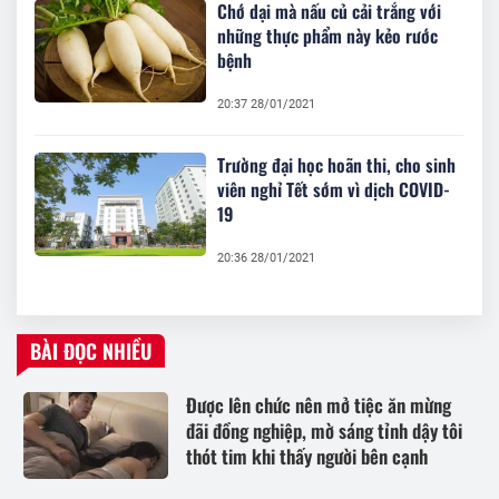
Chớ dại mà nấu củ cải trắng với
những thực phẩm này kẻo rước
bệnh
20:37 28/01/2021
Trường đại học hoãn thi, cho sinh
viên nghỉ Tết sớm vì dịch COVID-
19
20:36 28/01/2021
BÀI ĐỌC NHIỀU
Được lên chức nên mở tiệc ăn mừng
đãi đồng nghiệp, mờ sáng tỉnh dậy tôi
thót tim khi thấy người bên cạnh