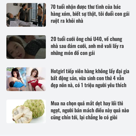
70 tuổi nhận được thư tình của bác
hàng xóm, biết sự thật, tôi đuổi con gái
ruột ra khỏi nhà
20 tuổi cưới ông chú U40, về chung
nhà sau đám cưới, anh mở vali lấy ra
những món đồ con gái
Hotgirl tiếp viên hàng không lấy đại gia
bất động sản, vừa sinh con thứ 4 vẫn
đẹp nõn nà, có 1 triệu người yêu thích
Mua na chọn quả mắt dẹt hay lồi thì
ngọt, người bán mách điều này quả nào
cũng chín tới, lại chẳng lo có giòi