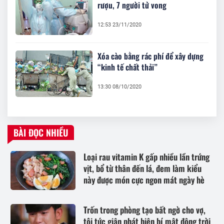
rượu, 7 người tử vong
12:53 23/11/2020
Xóa cào bằng rác phí để xây dựng
“kinh tế chất thải”
13:30 08/10/2020
BÀI ĐỌC NHIỀU
Loại rau vitamin K gấp nhiều lần trứng
vịt, bổ từ thân đến lá, đem làm kiểu
này được món cực ngon mát ngày hè
Trốn trong phòng tạo bất ngờ cho vợ,
tôi tức giận phát hiện bí mật động trời