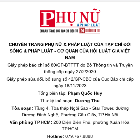
CHUYÊN TRANG PHỤ NỮ & PHÁP LUẬT CỦA TẠP CHÍ ĐỜI
SỐNG & PHÁP LUẬT - CƠ QUAN CỦA HỘI LUẬT GIA VIỆT
NAM
Giấy phép báo chí số 80/GP-BTTTT do Bộ Thông tin và Truyền
thông cấp ngày 27/2/2020
Giấy phép sửa đổi, bổ sung số 42/GP-CBC của Cục Báo chí cấp
ngày 16/11/2023
Tổng biên tập:
Phạm Quốc Huy
Thư ký toà soạn:
Dương Thu
Tòa soạn:
Tầng 4, Tòa tháp Ngôi Sao - Star Tower, đường
Dương Đình Nghệ, Phường Cầu Giấy, TP.Hà Nội
Văn phòng TP.HCM:
208 Điện Biên Phủ, phường Xuân Hòa,
TP.HCM
Hotline:
079.767.8888