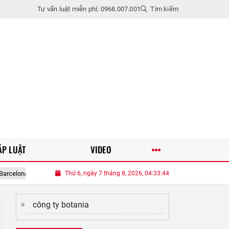
Tư vấn luật miễn phí: 0968.007.001
Tìm kiếm
ÁP LUẬT
VIDEO
Dùng điều hòa xong tắt máy ngay là sai, bấm thêm nút này trước khi tắt, tiết
Thứ 6, ngày 7 tháng 8, 2026, 04:33:45
công ty botania