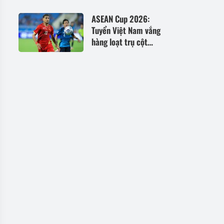
dựng, biểu tượng bất
diệt của Barcelona
ASEAN Cup 2026:
Tuyển Việt Nam vắng
hàng loạt trụ cột
trước trận gặp
Campuchia