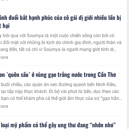
ình đuổi bắt hạnh phúc của cô gái dị giới nhiều lần bị
t hại
 trôi qua với Soumya là một cuộc chiến sống còn bởi cô
i đối mặt với những bi kịch do chính gia đình, người thân và
ang đến, tất cả chỉ vì Soumya là người mang giới tính dị
6/2018
n `quên sầu` ở vùng gạo trắng nước trong Cần Thơ
buổi chiều, các quán ăn ven đường quanh bến Ninh Kiều,
lại tấp nập thực khách. Đi bộ vài phút từ bến, dọc theo các
 bạn có thể khám phá cả thế giới ẩm thực của xứ “gạo trắng
ng” này.
6/2018
loại mỹ phẩm có thể gây ung thư đang “nhởn nhơ”