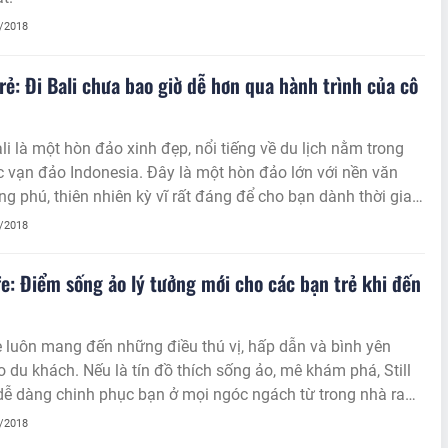
6/2018
trẻ: Đi Bali chưa bao giờ dễ hơn qua hành trình của cô
li là một hòn đảo xinh đẹp, nổi tiếng về du lịch nằm trong
 vạn đảo Indonesia. Đây là một hòn đảo lớn với nền văn
g phú, thiên nhiên kỳ vĩ rất đáng để cho bạn dành thời gian
á.
5/2018
afe: Điểm sống ảo lý tưởng mới cho các bạn trẻ khi đến
fe luôn mang đến những điều thú vị, hấp dẫn và bình yên
 du khách. Nếu là tín đồ thích sống ảo, mê khám phá, Still
dễ dàng chinh phục bạn ở mọi ngóc ngách từ trong nhà ra
õ.
5/2018