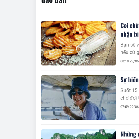
Coi chừ
nhận bi
Bạn sẽ v
nếu cứ g
08:10 29/0
Sự biến
Suốt 15 
chờ đợi 
07:59 29/0
Những đ