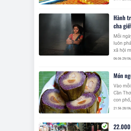
Hành tr
cha giế
Mỗi ngày
luôn phả
xã hội m
biệt.
06:06 29/0
Món ngo
Vào mỗi 
Cần Thơ 
con phố,
nước tro
21:56 28/0
22.000 