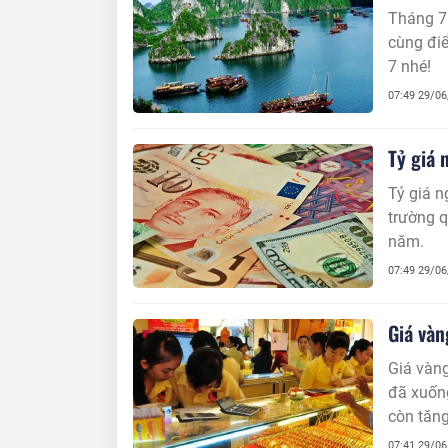
Tháng 7 
cùng đi
7 nhé!
07:49 29/0
Tỷ giá 
Tỷ giá n
trường q
năm.
07:49 29/0
Giá vàn
Giá vàng
đã xuốn
còn tăng
07:41 29/0