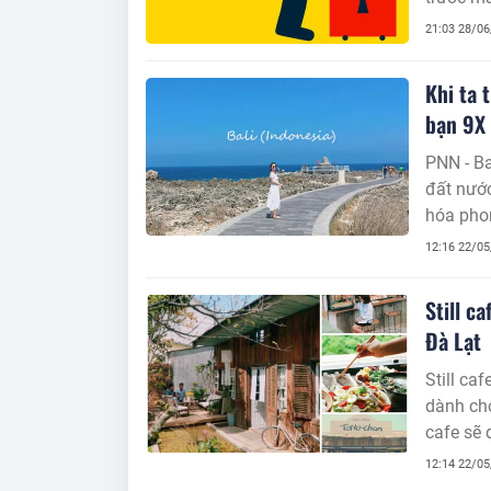
21:03 28/0
Khi ta 
bạn 9X
PNN - Ba
đất nước
hóa phon
khám ph
12:16 22/0
Still c
Đà Lạt
Still ca
dành cho
cafe sẽ 
ngoài ng
12:14 22/0