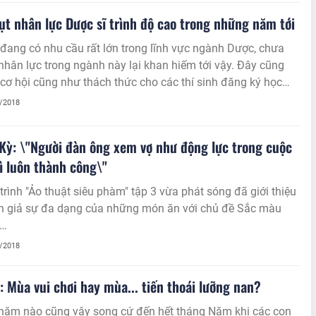
ụt nhân lực Dược sĩ trình độ cao trong những năm tới
đang có nhu cầu rất lớn trong lĩnh vực ngành Dược, chưa
nhân lực trong ngành này lại khan hiếm tới vậy. Đây cũng
 cơ hội cũng như thách thức cho các thí sinh đăng ký học
 vực này.
5/2018
Kỳ: \"Người đàn ông xem vợ như động lực trong cuộc
ì luôn thành công\"
rình "Ảo thuật siêu phàm" tập 3 vừa phát sóng đã giới thiệu
n giả sự đa dạng của những món ăn với chủ đề Sắc màu
c…
5/2018
: Mùa vui chơi hay mùa... tiến thoái lưỡng nan?
năm nào cũng vậy song cứ đến hết tháng Năm khi các con