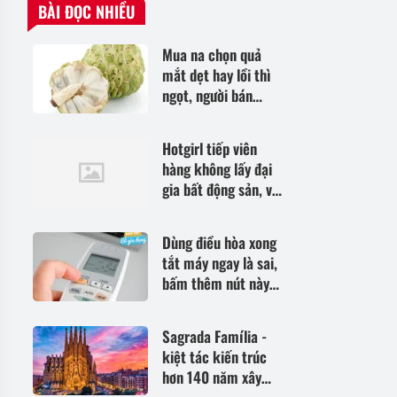
BÀI ĐỌC NHIỀU
Mua na chọn quả
mắt dẹt hay lồi thì
ngọt, người bán
mách điều này quả
nào cũng chín tới, lại
Hotgirl tiếp viên
chẳng lo có giòi
hàng không lấy đại
gia bất động sản, vừa
sinh con thứ 4 vẫn
đẹp nõn nà, có 1
Dùng điều hòa xong
triệu người yêu thích
tắt máy ngay là sai,
bấm thêm nút này
trước khi tắt, tiết
kiệm cả trăm nghìn
Sagrada Família -
tiền điện
kiệt tác kiến trúc
hơn 140 năm xây