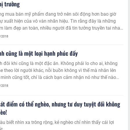
hị trường
ờng mua bán mỹ phẩm đang trở nên sôi động hơn bao giờ
sự xuất hiện của vô vàn nhãn hiệu. Tin rằng đây là những
 làm đẹp an toàn, nhiều người đã tin tưởng truyền tai nhau
sử dụng.
6/2018
h cũng là một loại hạnh phúc đấy
 đôi khi cũng là một đặc ân. Không phải lo cho ai, không
e theo lời người khác, nỗi buồn không vì thế mà nhân lên
 mình cũng tốt, chỉ là cách bạn cảm nhận nó như thế nào
6/2018
át điểm có thể nghèo, nhưng tư duy tuyệt đối không
èo!
àu biết nhìn xa trông rộng, kẻ nghèo chỉ nhìn thấy cái lợi
t.