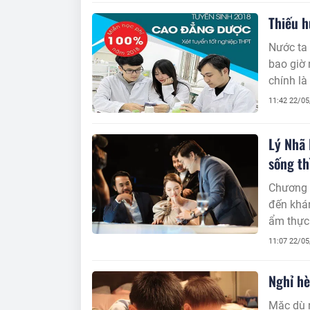
Thiếu h
Nước ta 
bao giờ 
chính là
tập lĩnh
11:42 22/0
Lý Nhã 
sống th
Chương t
đến khá
ẩm thự
11:07 22/0
Nghỉ hè
Mặc dù 