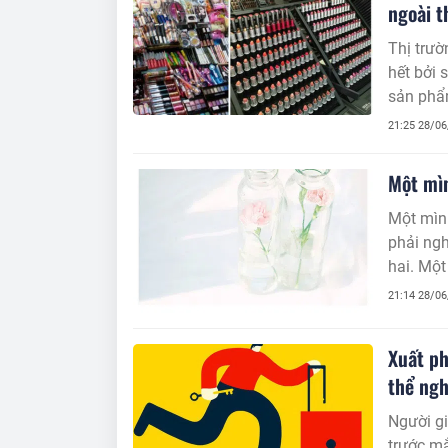
ngoài t
Thị trư
hết bởi 
sản phẩm
mua về 
21:25 28/0
Một mìn
Một mình
phải ngh
hai. Một
mà thôi.
21:14 28/0
Xuất ph
thể ngh
Người gi
trước mắ