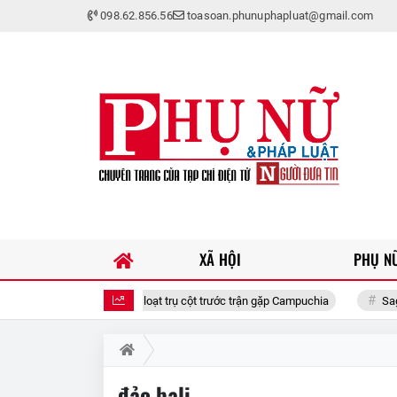
098.62.856.56
toasoan.phunuphapluat@gmail.com
XÃ HỘI
PHỤ NỮ
vắng hàng loạt trụ cột trước trận gặp Campuchia
Sagrada Família - k
đảo bali