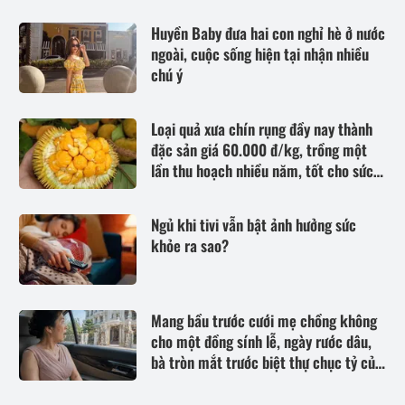
Huyền Baby đưa hai con nghỉ hè ở nước
ngoài, cuộc sống hiện tại nhận nhiều
chú ý
Loại quả xưa chín rụng đầy nay thành
đặc sản giá 60.000 đ/kg, trồng một
lần thu hoạch nhiều năm, tốt cho sức
khỏe
Ngủ khi tivi vẫn bật ảnh hưởng sức
khỏe ra sao?
Mang bầu trước cưới mẹ chồng không
cho một đồng sính lễ, ngày rước dâu,
bà tròn mắt trước biệt thự chục tỷ của
nhà tôi