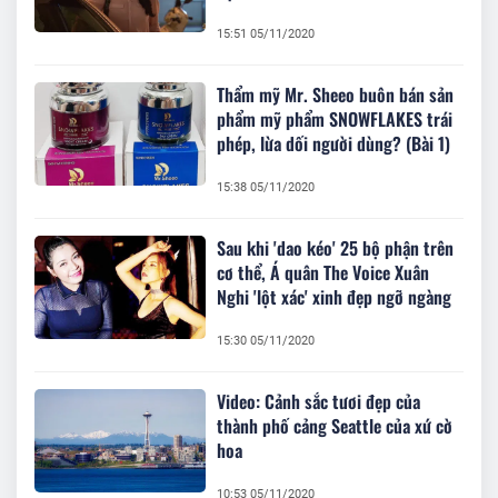
15:51 05/11/2020
Thẩm mỹ Mr. Sheeo buôn bán sản
phẩm mỹ phẩm SNOWFLAKES trái
phép, lừa dối người dùng? (Bài 1)
15:38 05/11/2020
Sau khi 'dao kéo' 25 bộ phận trên
cơ thể, Á quân The Voice Xuân
Nghi 'lột xác' xinh đẹp ngỡ ngàng
15:30 05/11/2020
Video: Cảnh sắc tươi đẹp của
thành phố cảng Seattle của xứ cờ
hoa
10:53 05/11/2020