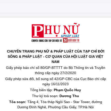
CHUYÊN TRANG PHỤ NỮ & PHÁP LUẬT CỦA TẠP CHÍ ĐỜI
SỐNG & PHÁP LUẬT - CƠ QUAN CỦA HỘI LUẬT GIA VIỆT
NAM
Giấy phép báo chí số 80/GP-BTTTT do Bộ Thông tin và Truyền
thông cấp ngày 27/2/2020
Giấy phép sửa đổi, bổ sung số 42/GP-CBC của Cục Báo chí cấp
ngày 16/11/2023
Tổng biên tập:
Phạm Quốc Huy
Thư ký toà soạn:
Dương Thu
Tòa soạn:
Tầng 4, Tòa tháp Ngôi Sao - Star Tower, đường
Dương Đình Nghệ, Phường Cầu Giấy, TP.Hà Nội