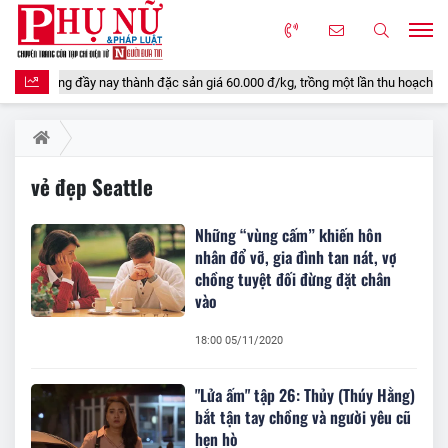
chín rụng đầy nay thành đặc sản giá 60.000 đ/kg, trồng một lần thu hoạch nhiều
vẻ đẹp Seattle
Những “vùng cấm” khiến hôn
nhân đổ vỡ, gia đình tan nát, vợ
chồng tuyệt đối đừng đặt chân
vào
18:00 05/11/2020
"Lửa ấm" tập 26: Thủy (Thúy Hằng)
bắt tận tay chồng và người yêu cũ
hẹn hò