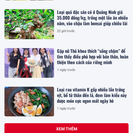
Loại quả đặc sản có ở Quảng Ninh giá
35.000 đồng/kg, trồng một lần ăn nhiều
năm, vào chậu làm bonsai giúp chiêu tài
22 giờ trước
Gặp nữ Thủ khoa thích “sống chậm” để
tìm thấy điều phù hợp với bản thân, hoàn
thiện theo cách của riêng mình
1 ngày trước
Loại rau vitamin K gấp nhiều lần trứng
vịt, bổ từ thân đến lá, đem làm kiểu này
được món cực ngon mát ngày hè
1 ngày trước
XEM THÊM