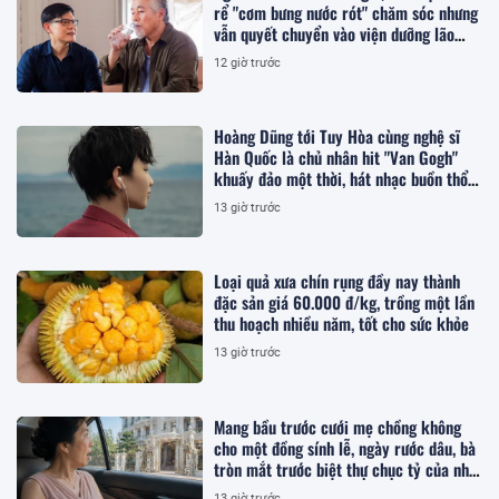
rể "cơm bưng nước rót" chăm sóc nhưng
vẫn quyết chuyển vào viện dưỡng lão
sống
12 giờ trước
Hoàng Dũng tới Tuy Hòa cùng nghệ sĩ
Hàn Quốc là chủ nhân hit "Van Gogh"
khuấy đảo một thời, hát nhạc buồn thổn
thức
13 giờ trước
Loại quả xưa chín rụng đầy nay thành
đặc sản giá 60.000 đ/kg, trồng một lần
thu hoạch nhiều năm, tốt cho sức khỏe
13 giờ trước
Mang bầu trước cưới mẹ chồng không
cho một đồng sính lễ, ngày rước dâu, bà
tròn mắt trước biệt thự chục tỷ của nhà
tôi
13 giờ trước