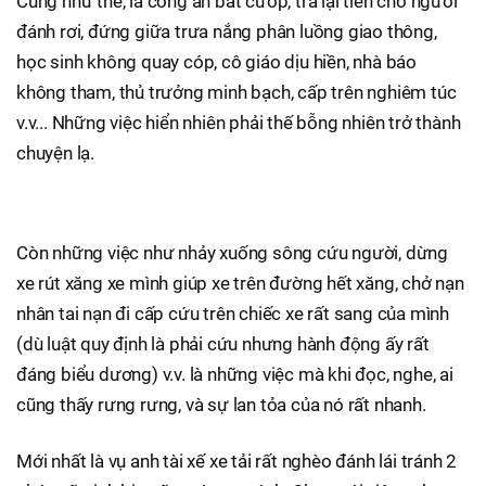
Cũng như thế, là công an bắt cướp, trả lại tiền cho người
đánh rơi, đứng giữa trưa nắng phân luồng giao thông,
học sinh không quay cóp, cô giáo dịu hiền, nhà báo
không tham, thủ trưởng minh bạch, cấp trên nghiêm túc
v.v... Những việc hiển nhiên phải thế bỗng nhiên trở thành
chuyện lạ.
Còn những việc như nhảy xuống sông cứu người, dừng
xe rút xăng xe mình giúp xe trên đường hết xăng, chở nạn
nhân tai nạn đi cấp cứu trên chiếc xe rất sang của mình
(dù luật quy định là phải cứu nhưng hành động ấy rất
đáng biểu dương) v.v. là những việc mà khi đọc, nghe, ai
cũng thấy rưng rưng, và sự lan tỏa của nó rất nhanh.
Mới nhất là vụ anh tài xế xe tải rất nghèo đánh lái tránh 2