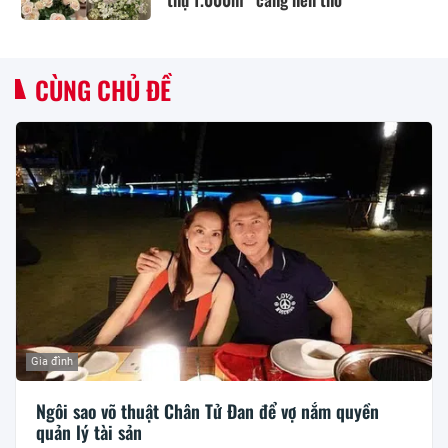
CÙNG CHỦ ĐỀ
Gia đình
Ngôi sao võ thuật Chân Tử Đan để vợ nắm quyền
quản lý tài sản