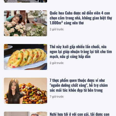
Quốc hoa Cuba được nữ diễn viên 4 con
chọn cắm trong nhà, không gian biệt thự
1.000m² càng nên thơ
2 giờ trước
Thứ này kali gấp nhiều lần chuối, vừa
ngon lại giúp nhuận tràng lại tốt cho tim
mạch, nấu gì cũng hấp dẫn
2 giờ trước
7 thực phẩm quen thuộc được ví như
"nguồn dưỡng chất vàng", hỗ trợ chăm
sóc mái tóc khỏe đẹp từ bên trong
7 giờ trước
Nghỉ hưu tới ở với con gái, tôi được con