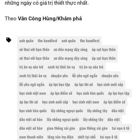
những ngày có giá trị thiết thực nhất.
Theo
Văn Công Hùng/Khám phá
anh quân
the bandfest
anh quân
the bandfest
có thai với bạn thân
cư dân mạng dậy sóng
úp sọt bạn thân
có thai với bạn thân
cư dân mạng dậy sóng
úp sọt bạn thân
trị ăn vạ của trẻ
cach trị thói ăn vạ
trị ăn vạ của trẻ
cach trị thói ăn vạ
chuyện yêu
lỗi yêu ngớ ngẩn
chuyện yêu
lỗi yêu ngớ ngẩn
áp lực học tập
áp lực thi cử
học sinh cuối cấp
học sinh việt nam
áp lực điểm số
học sinh hàn quốc
áp lực học tập
áp lực thi cử
học sinh cuối cấp
học sinh việt nam
áp lực điểm số
học sinh hàn quốc
lấy chồng ngoại quốc
lấy chồng tây
dâu việt
dâu việt xứ hàn
lấy chồng ngoại quốc
lấy chồng tây
dâu việt
dâu việt xứ hàn
giao thông sài gòn
giao thông sài gòn
tai nạn ô tô
nam thanh niên
tông vào trụ điện
chết tại chỗ
tai nạn ô tô