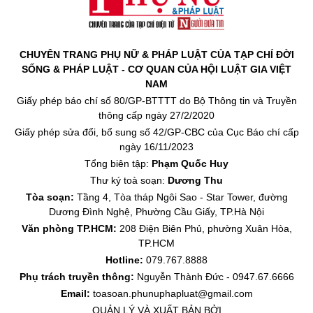
CHUYÊN TRANG PHỤ NỮ & PHÁP LUẬT CỦA TẠP CHÍ ĐỜI
SỐNG & PHÁP LUẬT - CƠ QUAN CỦA HỘI LUẬT GIA VIỆT
NAM
Giấy phép báo chí số 80/GP-BTTTT do Bộ Thông tin và Truyền
thông cấp ngày 27/2/2020
Giấy phép sửa đổi, bổ sung số 42/GP-CBC của Cục Báo chí cấp
ngày 16/11/2023
Tổng biên tập:
Phạm Quốc Huy
Thư ký toà soạn:
Dương Thu
Tòa soạn:
Tầng 4, Tòa tháp Ngôi Sao - Star Tower, đường
Dương Đình Nghệ, Phường Cầu Giấy, TP.Hà Nội
Văn phòng TP.HCM:
208 Điện Biên Phủ, phường Xuân Hòa,
TP.HCM
Hotline:
079.767.8888
Phụ trách truyền thông:
Nguyễn Thành Đức - 0947.67.6666
Email:
toasoan.phunuphapluat@gmail.com
QUẢN LÝ VÀ XUẤT BẢN BỞI