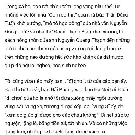
Trong xã hội còn rất nhiều tấm lòng vàng như thế. Từ
những việc lớn như “Cơm có thịt” của nhà báo Trần Đăng
Tuấn khởi xướng, “mô tô học bổng” của nhà văn Nguyễn
Đông Thức và nhà thơ Đoàn Thạch Biền khởi xướng, tủ
sách nông thôn của anh Nguyễn Quang Thạch đến những
bước chân âm thầm của hàng vạn người đang lặng lẽ
trên những nẻo đường hết sức khó khăn của đất nước
giúp đỡ người nghèo, học sinh nghèo.
Tôi cũng vừa tiếp mấy bạn... “đi chơi”, từ của các bạn ấy.
Bạn thì từ Úc về, bạn Hải Phòng vào, bạn Hà Nội tới. Đích
“đi chơi” của họ là nhờ tôi đưa xuống mấy ngôi trường
vùng sâu vùng xa, trường được xếp loại “vùng 3” ấy, để
“xem có giúp gì được cho các cháu không”. Đi hết sức tự
nguyện, lặng lẽ, bằng tiền túi, tất nhiên. Và có những việc
đang làm, những kế hoạch đang được vạch ra.