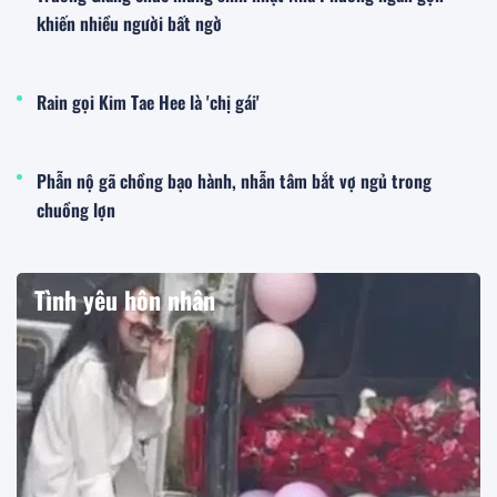
khiến nhiều người bất ngờ
Rain gọi Kim Tae Hee là 'chị gái'
Phẫn nộ gã chồng bạo hành, nhẫn tâm bắt vợ ngủ trong
chuồng lợn
Tình yêu hôn nhân