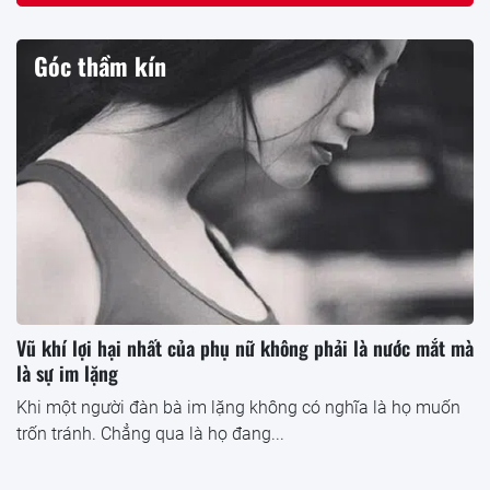
Góc thầm kín
Vũ khí lợi hại nhất của phụ nữ không phải là nước mắt mà
là sự im lặng
Khi một người đàn bà im lặng không có nghĩa là họ muốn
trốn tránh. Chẳng qua là họ đang...