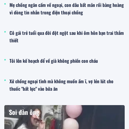
Mẹ chồng ngăn cấm về ngoại, con dâu bất mãn rồi bàng hoàng
vì dòng tin nhắn trong điện thoại chồng
Cô gái trẻ tuổi qua đời đột ngột sau khi ôm hôn bạn trai thắm
thiết
Tôi lên kế hoạch để về già không phiền con cháu
Xử chồng ngoại tình mà không muốn ầm ĩ, vợ lén lút cho
thuốc "bất lực" vào bữa ăn
Soi đàn ông