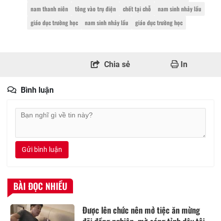
nam thanh niên
tông vào trụ điện
chết tại chỗ
nam sinh nhảy lầu
giáo dục trường học
nam sinh nhảy lầu
giáo dục trường học
Chia sẻ
In
Bình luận
Gửi bình luận
BÀI ĐỌC NHIỀU
Được lên chức nên mở tiệc ăn mừng