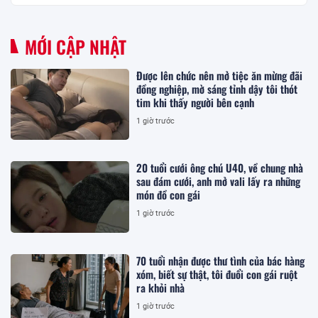
MỚI CẬP NHẬT
Được lên chức nên mở tiệc ăn mừng đãi
đồng nghiệp, mờ sáng tỉnh dậy tôi thót
tim khi thấy người bên cạnh
1 giờ trước
20 tuổi cưới ông chú U40, về chung nhà
sau đám cưới, anh mở vali lấy ra những
món đồ con gái
1 giờ trước
70 tuổi nhận được thư tình của bác hàng
xóm, biết sự thật, tôi đuổi con gái ruột
ra khỏi nhà
1 giờ trước