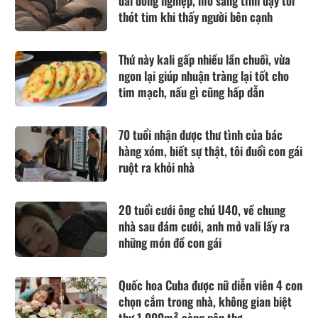
đãi đồng nghiệp, mờ sáng tỉnh dậy tôi
thót tim khi thấy người bên cạnh
Thứ này kali gấp nhiều lần chuối, vừa
ngon lại giúp nhuận tràng lại tốt cho
tim mạch, nấu gì cũng hấp dẫn
70 tuổi nhận được thư tình của bác
hàng xóm, biết sự thật, tôi đuổi con gái
ruột ra khỏi nhà
20 tuổi cưới ông chú U40, về chung
nhà sau đám cưới, anh mở vali lấy ra
những món đồ con gái
Quốc hoa Cuba được nữ diễn viên 4 con
chọn cắm trong nhà, không gian biệt
thự 1.000m² càng nên thơ