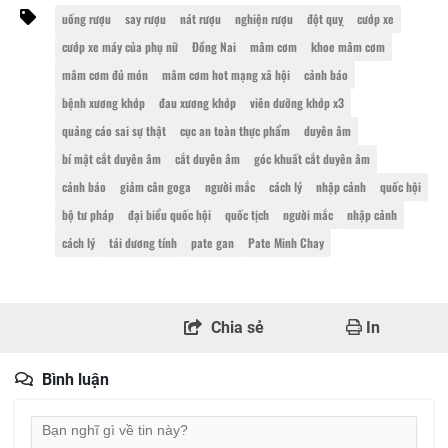
uống rượu
say rượu
nát rượu
nghiện rượu
đột quỵ
cướp xe
cướp xe máy của phụ nữ
Đồng Nai
mâm cơm
khoe mâm cơm
mâm cơm đủ món
mâm cơm hot mạng xã hội
cảnh báo
bệnh xương khớp
đau xương khớp
viên dưỡng khớp x3
quảng cáo sai sự thật
cục an toàn thực phẩm
duyên âm
bí mật cắt duyên âm
cắt duyên âm
góc khuất cắt duyên âm
cảnh báo
giảm cân goga
người mắc
cách lý
nhập cảnh
quốc hội
bộ tư pháp
đại biểu quốc hội
quốc tịch
người mắc
nhập cảnh
cách lý
tái dương tính
pate gan
Pate Minh Chay
Chia sẻ
In
Bình luận