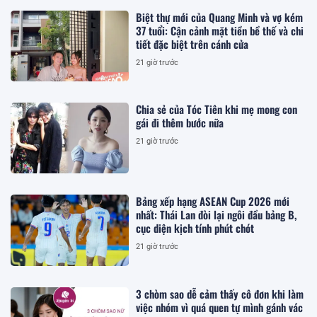
Biệt thự mới của Quang Minh và vợ kém
37 tuổi: Cận cảnh mặt tiền bề thế và chi
tiết đặc biệt trên cánh cửa
21 giờ trước
Chia sẻ của Tóc Tiên khi mẹ mong con
gái đi thêm bước nữa
21 giờ trước
Bảng xếp hạng ASEAN Cup 2026 mới
nhất: Thái Lan đòi lại ngôi đầu bảng B,
cục diện kịch tính phút chót
21 giờ trước
3 chòm sao dễ cảm thấy cô đơn khi làm
việc nhóm vì quá quen tự mình gánh vác