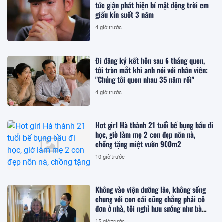
tức giận phát hiện bí mật động trời em
giấu kín suốt 3 năm
4 giờ trước
Đi đăng ký kết hôn sau 6 tháng quen,
tôi tròn mắt khi anh nói với nhân viên:
"Chúng tôi quen nhau 35 năm rồi"
4 giờ trước
Hot girl Hà thành 21 tuổi bế bụng bầu đi
học, giờ làm mẹ 2 con đẹp nõn nà,
chồng tặng miệt vườn 900m2
10 giờ trước
Không vào viện dưỡng lão, không sống
chung với con cái cũng chẳng phải cô
đơn ở nhà, tôi nghỉ hưu sướng như bà
hoàng ở nơi này!
15 giờ trước