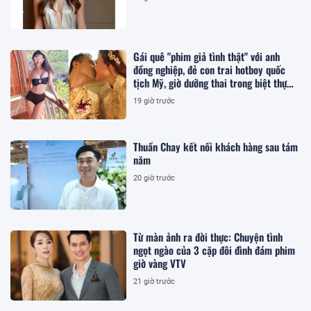
Gái quê "phim giả tình thật" với anh
đồng nghiệp, đẻ con trai hotboy quốc
tịch Mỹ, giờ dưỡng thai trong biệt thự
200m2 ở TP.HCM
19 giờ trước
Thuần Chay kết nối khách hàng sau tám
năm
20 giờ trước
Từ màn ảnh ra đời thực: Chuyện tình
ngọt ngào của 3 cặp đôi đình đám phim
giờ vàng VTV
21 giờ trước