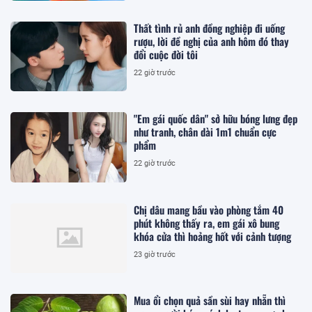
Thất tình rủ anh đồng nghiệp đi uống
rượu, lời đề nghị của anh hôm đó thay
đổi cuộc đời tôi
22 giờ trước
"Em gái quốc dân" sở hữu bóng lưng đẹp
như tranh, chân dài 1m1 chuẩn cực
phẩm
22 giờ trước
Chị dâu mang bầu vào phòng tắm 40
phút không thấy ra, em gái xô bung
khóa cửa thì hoảng hốt với cảnh tượng
23 giờ trước
Mua ổi chọn quả sần sùi hay nhẵn thì