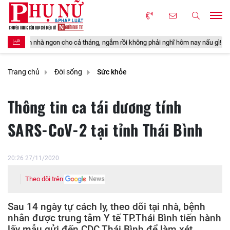
ả tháng, ngắm rồi không phải nghĩ hôm nay nấu gì!
Loại quả đặc sản
Trang chủ
Đời sống
Sức khỏe
Thông tin ca tái dương tính
SARS-CoV-2 tại tỉnh Thái Bình
20:26 27/11/2020
Theo dõi trên
Sau 14 ngày tự cách ly, theo dõi tại nhà, bệnh
nhân được trung tâm Y tế TP.Thái Bình tiến hành
lấy mẫu gửi đến CDC Thái Bình để làm xét