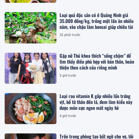
Loại quả đặc sản có ở Quảng Ninh giá
35.000 đồng/kg, trồng một lần ăn nhiều
năm, vào chậu làm bonsai giúp chiêu tài
32 phút trước
Gặp nữ Thủ khoa thích “sống chậm” để
tìm thấy điều phù hợp với bản thân, hoàn
thiện theo cách của riêng mình
3 giờ trước
Loại rau vitamin K gấp nhiều lần trứng
vịt, bổ từ thân đến lá, đem làm kiểu này
được món cực ngon mát ngày hè
4 giờ trước
Trốn trong phòng tạo bất ngờ cho vợ, tôi