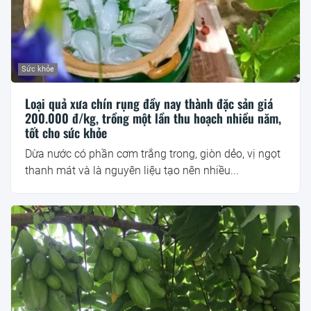
Sức khỏe
Loại quả xưa chín rụng đầy nay thành đặc sản giá
200.000 đ/kg, trồng một lần thu hoạch nhiều năm,
tốt cho sức khỏe
Dừa nước có phần cơm trắng trong, giòn dẻo, vị ngọt
thanh mát và là nguyên liệu tạo nên nhiều...