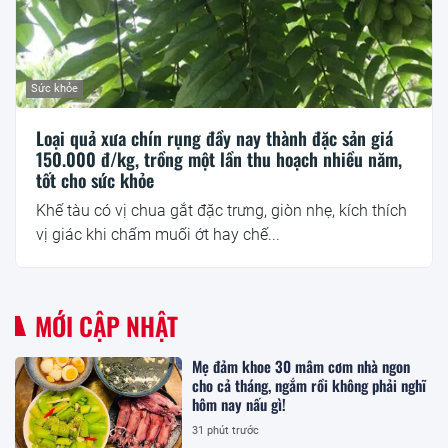
Sức khỏe
Loại quả xưa chín rụng đầy nay thành đặc sản giá
150.000 đ/kg, trồng một lần thu hoạch nhiều năm,
tốt cho sức khỏe
Khế tàu có vị chua gắt đặc trưng, giòn nhẹ, kích thích
vị giác khi chấm muối ớt hay chế...
MỚI CẬP NHẬT
Mẹ đảm khoe 30 mâm cơm nhà ngon
cho cả tháng, ngắm rồi không phải nghĩ
hôm nay nấu gì!
31 phút trước