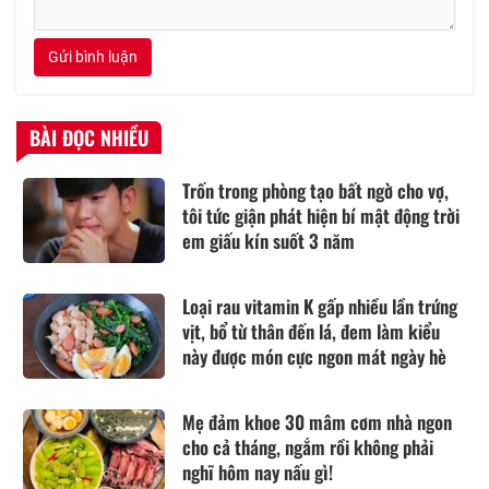
Gửi bình luận
BÀI ĐỌC NHIỀU
Trốn trong phòng tạo bất ngờ cho vợ,
tôi tức giận phát hiện bí mật động trời
em giấu kín suốt 3 năm
Loại rau vitamin K gấp nhiều lần trứng
vịt, bổ từ thân đến lá, đem làm kiểu
này được món cực ngon mát ngày hè
Mẹ đảm khoe 30 mâm cơm nhà ngon
cho cả tháng, ngắm rồi không phải
nghĩ hôm nay nấu gì!