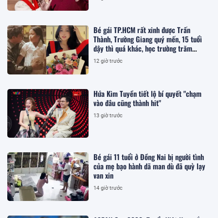
Bé gái TP.HCM rất xinh được Trấn
Thành, Trường Giang quý mến, 15 tuổi
dậy thì quá khác, học trường trăm
triệu/năm
12 giờ trước
Hứa Kim Tuyền tiết lộ bí quyết "chạm
vào đâu cũng thành hit"
13 giờ trước
Bé gái 11 tuổi ở Đồng Nai bị người tình
của mẹ bạo hành dã man dù đã quỳ lạy
van xin
14 giờ trước