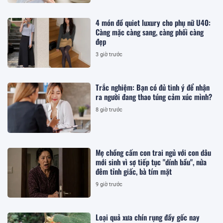
4 món đồ quiet luxury cho phụ nữ U40:
Càng mặc càng sang, càng phối càng
đẹp
3 giờ trước
Trắc nghiệm: Bạn có đủ tinh ý để nhận
ra người đang thao túng cảm xúc mình?
8 giờ trước
Mẹ chồng cấm con trai ngủ với con dâu
mới sinh vì sợ tiếp tục "dính bầu", nửa
đêm tỉnh giấc, bà tím mặt
9 giờ trước
Loại quả xưa chín rụng đầy gốc nay