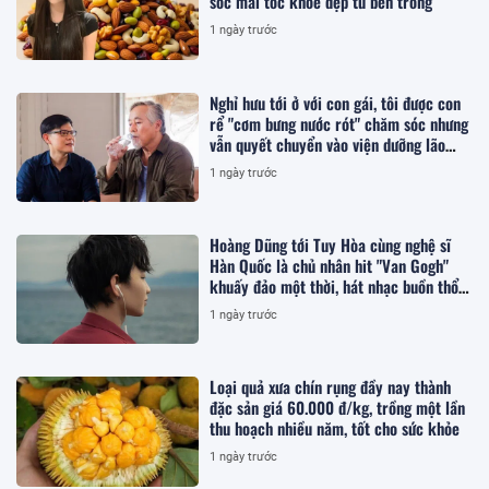
sóc mái tóc khỏe đẹp từ bên trong
1 ngày trước
Nghỉ hưu tới ở với con gái, tôi được con
rể "cơm bưng nước rót" chăm sóc nhưng
vẫn quyết chuyển vào viện dưỡng lão
sống
1 ngày trước
Hoàng Dũng tới Tuy Hòa cùng nghệ sĩ
Hàn Quốc là chủ nhân hit "Van Gogh"
khuấy đảo một thời, hát nhạc buồn thổn
thức
1 ngày trước
Loại quả xưa chín rụng đầy nay thành
đặc sản giá 60.000 đ/kg, trồng một lần
thu hoạch nhiều năm, tốt cho sức khỏe
1 ngày trước