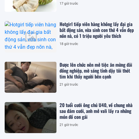
17 giờ trước
Hotgirl tiếp viên hàng không lấy đại gia
bất động sản, vừa sinh con thứ 4 vẫn đẹp
nõn nà, có 1 triệu người yêu thích
18 giờ trước
Được lên chức nên mở tiệc ăn mừng đãi
đồng nghiệp, mờ sáng tỉnh dậy tôi thót
tim khi thấy người bên cạnh
21 giờ trước
20 tuổi cưới ông chú U40, về chung nhà
sau đám cưới, anh mở vali lấy ra những
món đồ con gái
21 giờ trước