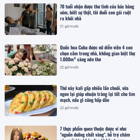
70 tuổi nhận được thư tình của bác hàng
xóm, biết sự thật, tôi đuổi con gái ruột
ra khỏi nhà
21 giờ trước
Quốc hoa Cuba được nữ diễn viên 4 con
chọn cắm trong nhà, không gian biệt thự
1.000m² càng nên thơ
22 giờ trước
Thứ này kali gấp nhiều lần chuối, vừa
ngon lại giúp nhuận tràng lại tốt cho tim
mạch, nấu gì cũng hấp dẫn
22 giờ trước
7 thực phẩm quen thuộc được ví như
"nguồn dưỡng chất vàng", hỗ trợ chăm