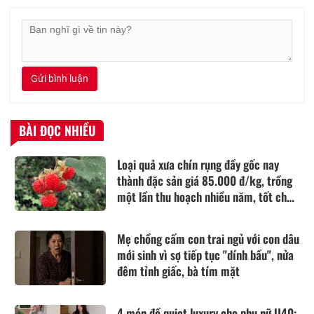
Gửi bình luận
BÀI ĐỌC NHIỀU
Loại quả xưa chín rụng đầy gốc nay
thành đặc sản giá 85.000 đ/kg, trồng
một lần thu hoạch nhiều năm, tốt cho
sức khỏe
Mẹ chồng cấm con trai ngủ với con dâu
mới sinh vì sợ tiếp tục "dính bầu", nửa
đêm tỉnh giấc, bà tím mặt
4 món đồ quiet luxury cho phụ nữ U40: