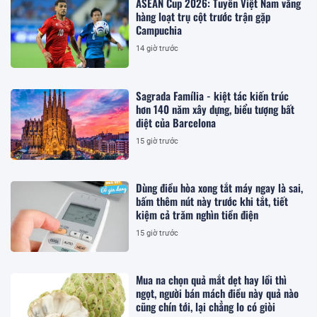
ASEAN Cup 2026: Tuyển Việt Nam vắng
hàng loạt trụ cột trước trận gặp
Campuchia
14 giờ trước
Sagrada Família - kiệt tác kiến trúc
hơn 140 năm xây dựng, biểu tượng bất
diệt của Barcelona
15 giờ trước
Dùng điều hòa xong tắt máy ngay là sai,
bấm thêm nút này trước khi tắt, tiết
kiệm cả trăm nghìn tiền điện
15 giờ trước
Mua na chọn quả mắt dẹt hay lồi thì
ngọt, người bán mách điều này quả nào
cũng chín tới, lại chẳng lo có giòi