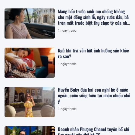
Mang bầu trước cưới mẹ chồng không
cho một đồng sính lễ, ngày rước dâu, bà
tròn mắt trước biệt thự chục tỷ của nhà
tôi
1 ngày trước
Ngủ khi tivi vẫn bật ảnh hưởng sức khỏe
ra sao?
1 ngày trước
Huyền Baby đưa hai con nghỉ hè ở nước
ngoài, cuộc sống hiện tại nhận nhiều chú
ý
1 ngày trước
Doanh nhân Phượng Chanel tuyên bố chỉ
tìm người yêu thế hệ 7X