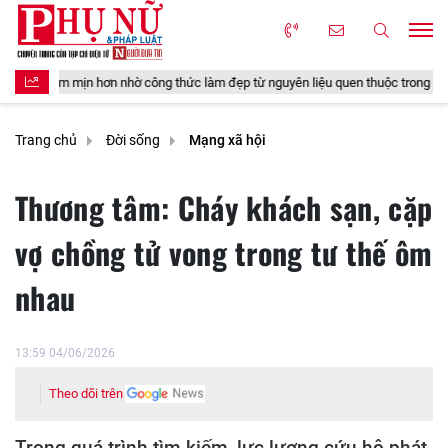
công thức làm đẹp từ nguyên liệu quen thuộc trong gian bếp
4 món đồ
Trang chủ
Đời sống
Mạng xã hội
Thương tâm: Cháy khách sạn, cặp
vợ chồng tử vong trong tư thế ôm
nhau
13:59 04/06/2026
Theo dõi trên
Trong quá trình tìm kiếm, lực lượng cứu hộ phát