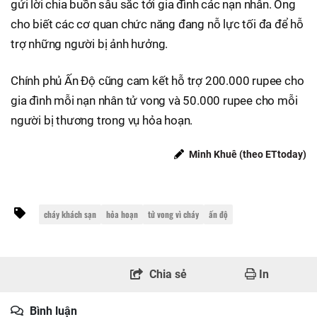
gửi lời chia buồn sâu sắc tới gia đình các nạn nhân. Ông
cho biết các cơ quan chức năng đang nỗ lực tối đa để hỗ
trợ những người bị ảnh hưởng.
Chính phủ Ấn Độ cũng cam kết hỗ trợ 200.000 rupee cho
gia đình mỗi nạn nhân tử vong và 50.000 rupee cho mỗi
người bị thương trong vụ hỏa hoạn.
Minh Khuê (theo ETtoday)
cháy khách sạn
hỏa hoạn
tử vong vì cháy
ấn độ
Chia sẻ
In
Bình luận