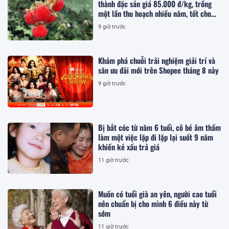
thành đặc sản giá 85.000 đ/kg, trồng
một lần thu hoạch nhiều năm, tốt cho
sức khỏe
9 giờ trước
Khám phá chuỗi trải nghiệm giải trí và
săn ưu đãi mới trên Shopee tháng 8 này
9 giờ trước
Bị bắt cóc từ năm 6 tuổi, cô bé âm thầm
làm một việc lặp đi lặp lại suốt 9 năm
khiến kẻ xấu trả giá
11 giờ trước
Muốn có tuổi già an yên, người cao tuổi
nên chuẩn bị cho mình 6 điều này từ
sớm
11 giờ trước