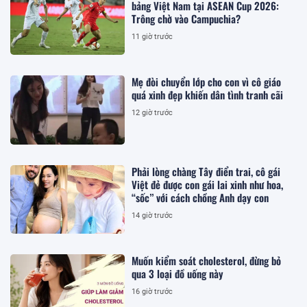
bảng Việt Nam tại ASEAN Cup 2026:
Trông chờ vào Campuchia?
11 giờ trước
Mẹ đòi chuyển lớp cho con vì cô giáo
quá xinh đẹp khiến dân tình tranh cãi
12 giờ trước
Phải lòng chàng Tây điển trai, cô gái
Việt đẻ được con gái lai xinh như hoa,
“sốc” với cách chồng Anh dạy con
14 giờ trước
Muốn kiểm soát cholesterol, đừng bỏ
qua 3 loại đồ uống này
16 giờ trước