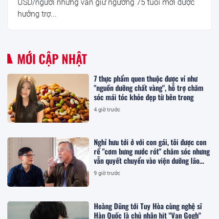
USD/người nhưng vẫn giữ ngưỡng 75 tuổi mới được
hưởng trợ...
MỚI CẬP NHẬT
7 thực phẩm quen thuộc được ví như
"nguồn dưỡng chất vàng", hỗ trợ chăm
sóc mái tóc khỏe đẹp từ bên trong
4 giờ trước
Nghỉ hưu tới ở với con gái, tôi được con
rể "cơm bưng nước rót" chăm sóc nhưng
vẫn quyết chuyển vào viện dưỡng lão
sống
9 giờ trước
Hoàng Dũng tới Tuy Hòa cùng nghệ sĩ
Hàn Quốc là chủ nhân hit "Van Gogh"