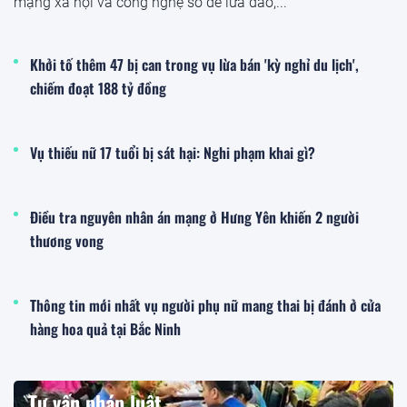
mạng xã hội và công nghệ số để lừa đảo,...
Khởi tố thêm 47 bị can trong vụ lừa bán 'kỳ nghỉ du lịch',
chiếm đoạt 188 tỷ đồng
Vụ thiếu nữ 17 tuổi bị sát hại: Nghi phạm khai gì?
Điều tra nguyên nhân án mạng ở Hưng Yên khiến 2 người
thương vong
Thông tin mới nhất vụ người phụ nữ mang thai bị đánh ở cửa
hàng hoa quả tại Bắc Ninh
Tư vấn pháp luật