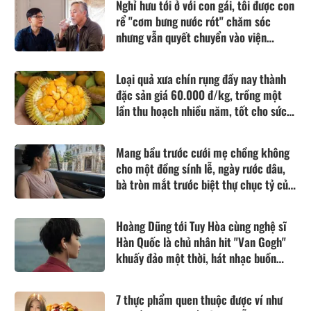
Nghỉ hưu tới ở với con gái, tôi được con
rể "cơm bưng nước rót" chăm sóc
nhưng vẫn quyết chuyển vào viện
dưỡng lão sống
Loại quả xưa chín rụng đầy nay thành
đặc sản giá 60.000 đ/kg, trồng một
lần thu hoạch nhiều năm, tốt cho sức
khỏe
Mang bầu trước cưới mẹ chồng không
cho một đồng sính lễ, ngày rước dâu,
bà tròn mắt trước biệt thự chục tỷ của
nhà tôi
Hoàng Dũng tới Tuy Hòa cùng nghệ sĩ
Hàn Quốc là chủ nhân hit "Van Gogh"
khuấy đảo một thời, hát nhạc buồn
thổn thức
7 thực phẩm quen thuộc được ví như