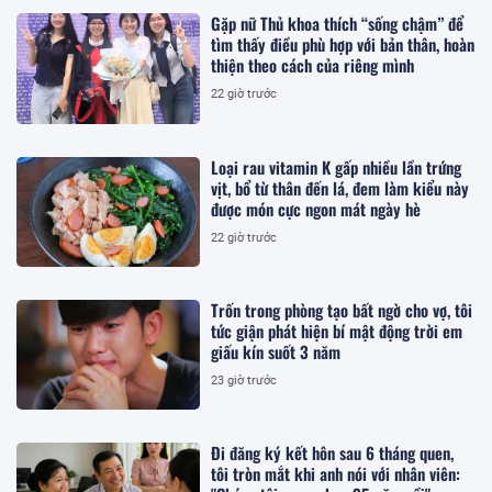
Gặp nữ Thủ khoa thích “sống chậm” để
tìm thấy điều phù hợp với bản thân, hoàn
thiện theo cách của riêng mình
22 giờ trước
Loại rau vitamin K gấp nhiều lần trứng
vịt, bổ từ thân đến lá, đem làm kiểu này
được món cực ngon mát ngày hè
22 giờ trước
Trốn trong phòng tạo bất ngờ cho vợ, tôi
tức giận phát hiện bí mật động trời em
giấu kín suốt 3 năm
23 giờ trước
Đi đăng ký kết hôn sau 6 tháng quen,
tôi tròn mắt khi anh nói với nhân viên: