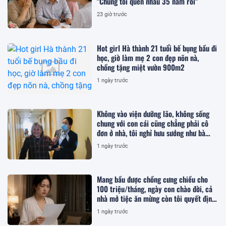
"Chúng tôi quen nhau 35 năm rồi"
23 giờ trước
Hot girl Hà thành 21 tuổi bế bụng bầu đi
học, giờ làm mẹ 2 con đẹp nõn nà,
chồng tặng miệt vườn 900m2
1 ngày trước
Không vào viện dưỡng lão, không sống
chung với con cái cũng chẳng phải cô
đơn ở nhà, tôi nghỉ hưu sướng như bà
hoàng ở nơi này!
1 ngày trước
Mang bầu được chồng cưng chiều cho
100 triệu/tháng, ngày con chào đời, cả
nhà mở tiệc ăn mừng còn tôi quyết định
ly hôn
1 ngày trước