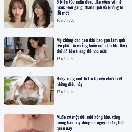
5 kiểu tóc ngắn được dân công sở mê
mẩn: Gọn gàng, thanh lịch và không lo
lỗi mốt
16 giờ trước
Mẹ chồng cho con dâu bao gạo làm quà
lên phố, tôi chẳng buồn mở, đến khi thấy
thứ đồ bên trong thì hoa mắt
16 giờ trước
Đừng xông mặt lá tía tô nếu chưa biết
những điều này
17 giờ trước
Muốn có một đôi môi hồng hào, căng
mọng bạn hãy dừng lại ngay những thói
quen này