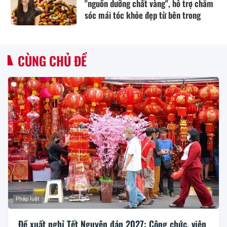
"nguồn dưỡng chất vàng", hỗ trợ chăm
sóc mái tóc khỏe đẹp từ bên trong
CÙNG CHỦ ĐỀ
Pháp luật
Đề xuất nghỉ Tết Nguyên đán 2027: Công chức, viên