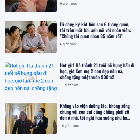
6 giờ trước
Đi đăng ký kết hôn sau 6 tháng quen,
tôi tròn mắt khi anh nói với nhân viên:
"Chúng tôi quen nhau 35 năm rồi"
6 giờ trước
Hot girl Hà thành 21 tuổi bế bụng bầu đi
học, giờ làm mẹ 2 con đẹp nõn nà,
chồng tặng miệt vườn 900m2
11 giờ trước
Không vào viện dưỡng lão, không sống
chung với con cái cũng chẳng phải cô
đơn ở nhà, tôi nghỉ hưu sướng như bà
hoàng ở nơi này!
16 giờ trước