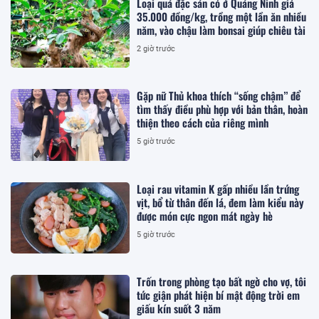
Loại quả đặc sản có ở Quảng Ninh giá
35.000 đồng/kg, trồng một lần ăn nhiều
năm, vào chậu làm bonsai giúp chiêu tài
2 giờ trước
Gặp nữ Thủ khoa thích “sống chậm” để
tìm thấy điều phù hợp với bản thân, hoàn
thiện theo cách của riêng mình
5 giờ trước
Loại rau vitamin K gấp nhiều lần trứng
vịt, bổ từ thân đến lá, đem làm kiểu này
được món cực ngon mát ngày hè
5 giờ trước
Trốn trong phòng tạo bất ngờ cho vợ, tôi
tức giận phát hiện bí mật động trời em
giấu kín suốt 3 năm