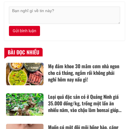
Gửi bình luận
BÀI ĐỌC NHIỀU
Mẹ đảm khoe 30 mâm cơm nhà ngon
cho cả tháng, ngắm rồi không phải
nghĩ hôm nay nấu gì!
Loại quả đặc sản có ở Quảng Ninh giá
35.000 đồng/kg, trồng một lần ăn
nhiều năm, vào chậu làm bonsai giúp
chiêu tài
Muốn có một đôi môi hồng hào, căng