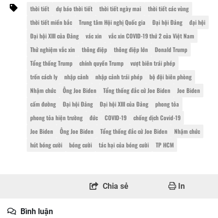
thời tiết
dự báo thời tiết
thời tiết ngày mai
thời tiết các vùng
thời tiết miền bắc
Trung tâm Hội nghị Quốc gia
Đại hội Đảng
đại hội
Đại hội XIII của Đảng
vác xin
vắc xin COVID-19 thứ 2 của Việt Nam
Thử nghiệm vắc xin
thông điệp
thông điệp lớn
Donald Trump
Tổng thống Trump
chính quyền Trump
vượt biên trái phép
trốn cách ly
nhập cảnh
nhập cảnh trái phép
bộ đội biên phòng
Nhậm chức
Ông Joe Biden
Tổng thống đắc cử Joe Biden
Joe Biden
cấm đường
Đại hội Đảng
Đại hội XIII của Đảng
phong tỏa
phong tỏa hiện trường
đức
COVID-19
chống dịch Covid-19
Joe Biden
Ông Joe Biden
Tổng thống đắc cử Joe Biden
Nhậm chức
hút bóng cười
bóng cười
tác hại của bóng cười
TP HCM
Chia sẻ
In
Bình luận