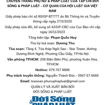
CHUYÊN TRANG PHỤ NỮ & PHÁP LUẬT CỦA TẠP CHÍ ĐỜI
SỐNG & PHÁP LUẬT - CƠ QUAN CỦA HỘI LUẬT GIA VIỆT
NAM
Giấy phép báo chí số 80/GP-BTTTT do Bộ Thông tin và Truyền
thông cấp ngày 27/2/2020
Giấy phép sửa đổi, bổ sung số 42/GP-CBC của Cục Báo chí cấp
ngày 16/11/2023
Tổng biên tập:
Phạm Quốc Huy
Thư ký toà soạn:
Dương Thu
Tòa soạn:
Tầng 4, Tòa tháp Ngôi Sao - Star Tower, đường
Dương Đình Nghệ, Phường Cầu Giấy, TP.Hà Nội
Văn phòng TP.HCM:
208 Điện Biên Phủ, phường Xuân Hòa,
TP.HCM
Hotline:
079.767.8888
Phụ trách truyền thông:
Nguyễn Thành Đức - 0947.67.6666
Email:
toasoan.phunuphapluat@gmail.com
QUẢN LÝ VÀ XUẤT BẢN BỞI
ĐỜI SỐNG & PHÁP LUẬT