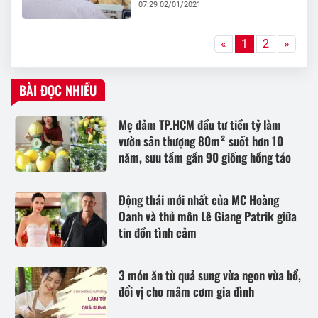
07:29 02/01/2021
«
1
2
»
BÀI ĐỌC NHIỀU
Mẹ đảm TP.HCM đầu tư tiền tỷ làm
vườn sân thượng 80m² suốt hơn 10
năm, sưu tầm gần 90 giống hồng táo
Động thái mới nhất của MC Hoàng
Oanh và thủ môn Lê Giang Patrik giữa
tin đồn tình cảm
3 món ăn từ quả sung vừa ngon vừa bổ,
đổi vị cho mâm cơm gia đình