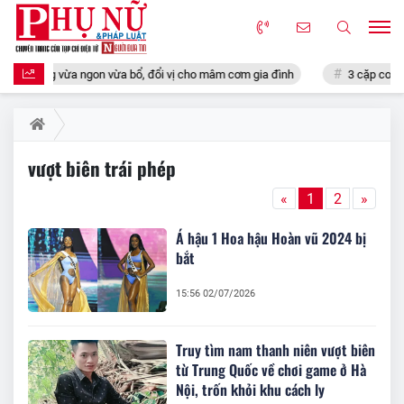
 sung vừa ngon vừa bổ, đổi vị cho mâm cơm gia đình
3 cặp con giáp 
vượt biên trái phép
«
1
2
»
Á hậu 1 Hoa hậu Hoàn vũ 2024 bị
bắt
15:56 02/07/2026
Truy tìm nam thanh niên vượt biên
từ Trung Quốc về chơi game ở Hà
Nội, trốn khỏi khu cách ly