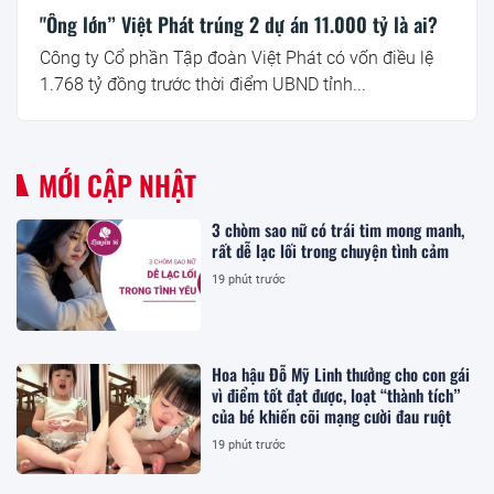
"Ông lớn” Việt Phát trúng 2 dự án 11.000 tỷ là ai?
Công ty Cổ phần Tập đoàn Việt Phát có vốn điều lệ
1.768 tỷ đồng trước thời điểm UBND tỉnh...
MỚI CẬP NHẬT
3 chòm sao nữ có trái tim mong manh,
rất dễ lạc lối trong chuyện tình cảm
19 phút trước
Hoa hậu Đỗ Mỹ Linh thưởng cho con gái
vì điểm tốt đạt được, loạt “thành tích”
của bé khiến cõi mạng cười đau ruột
19 phút trước