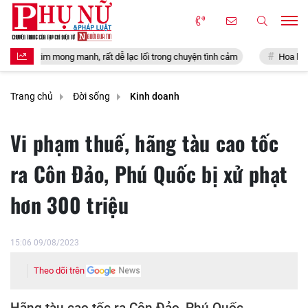
ng manh, rất dễ lạc lối trong chuyện tình cảm
Hoa hậu Đỗ Mỹ Linh thưở
Trang chủ
Đời sống
Kinh doanh
Vi phạm thuế, hãng tàu cao tốc
ra Côn Đảo, Phú Quốc bị xử phạt
hơn 300 triệu
15:06 09/08/2023
Theo dõi trên
Hãng tàu cao tốc ra Côn Đảo, Phú Quốc