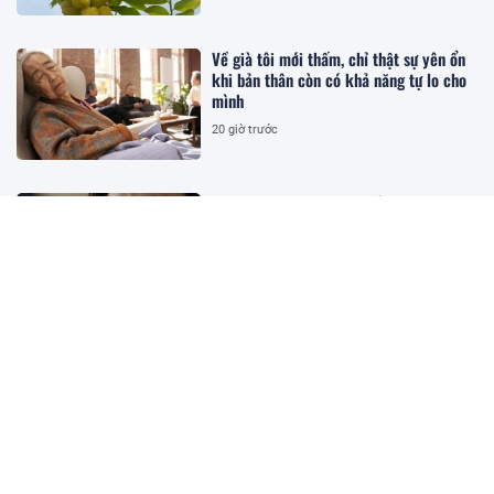
Về già tôi mới thấm, chỉ thật sự yên ổn
khi bản thân còn có khả năng tự lo cho
mình
20 giờ trước
Nhớ vợ trẻ xin nghỉ làm về giữa trưa,
thấy cảnh em trong phòng, tôi không
thể bình tĩnh
20 giờ trước
Kim Hye Soo và 4 nguyên tắc giữ dáng
giúp phụ nữ U60 luôn tự tin
23 giờ trước
3 món ăn từ quả sung vừa ngon vừa bổ,