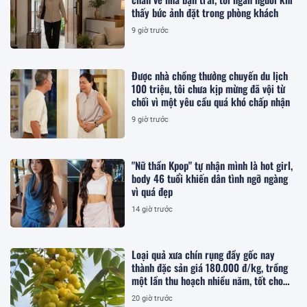
thấy bức ảnh đặt trong phòng khách
9 giờ trước
Được nhà chồng thưởng chuyến du lịch
100 triệu, tôi chưa kịp mừng đã vội từ
chối vì một yêu cầu quá khó chấp nhận
9 giờ trước
"Nữ thần Kpop" tự nhận mình là hot girl,
body 46 tuổi khiến dân tình ngỡ ngàng
vì quá đẹp
14 giờ trước
Loại quả xưa chín rụng đầy gốc nay
thành đặc sản giá 180.000 đ/kg, trồng
một lần thu hoạch nhiều năm, tốt cho
sức khỏe
20 giờ trước