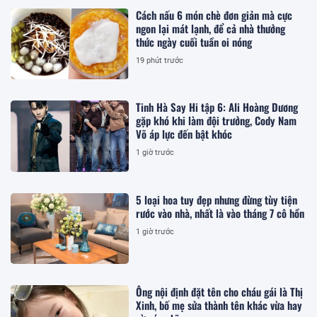
Cách nấu 6 món chè đơn giản mà cực
ngon lại mát lạnh, để cả nhà thưởng
thức ngày cuối tuần oi nóng
19 phút trước
Tinh Hà Say Hi tập 6: Ali Hoàng Dương
gặp khó khi làm đội trưởng, Cody Nam
Võ áp lực đến bật khóc
1 giờ trước
5 loại hoa tuy đẹp nhưng đừng tùy tiện
rước vào nhà, nhất là vào tháng 7 cô hồn
1 giờ trước
Ông nội định đặt tên cho cháu gái là Thị
Xinh, bố mẹ sửa thành tên khác vừa hay