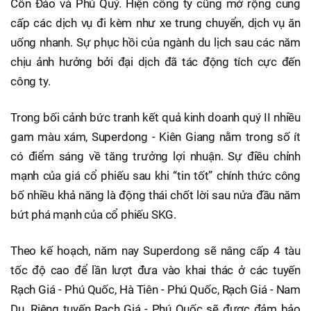
Côn Đảo và Phú Quý. Hiện công ty cũng mở rộng cung
cấp các dịch vụ đi kèm như xe trung chuyển, dịch vụ ăn
uống nhanh. Sự phục hồi của ngành du lịch sau các năm
chịu ảnh hưởng bởi đại dịch đã tác động tích cực đến
công ty.
Trong bối cảnh bức tranh kết quả kinh doanh quý II nhiều
gam màu xám, Superdong - Kiên Giang nằm trong số ít
có điểm sáng về tăng trưởng lợi nhuận. Sự điều chỉnh
mạnh của giá cổ phiếu sau khi “tin tốt” chính thức công
bố nhiều khả năng là động thái chốt lời sau nửa đầu năm
bứt phá mạnh của cổ phiếu SKG.
Theo kế hoạch, năm nay Superdong sẽ nâng cấp 4 tàu
tốc độ cao để lần lượt đưa vào khai thác ở các tuyến
Rạch Giá - Phú Quốc, Hà Tiên - Phú Quốc, Rạch Giá - Nam
Du. Riêng tuyến Rạch Giá - Phú Quốc sẽ được đảm bảo