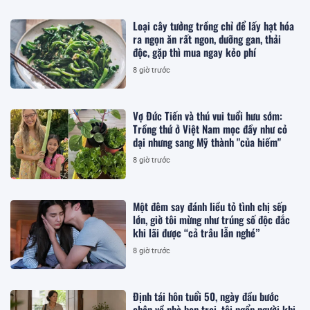
Loại cây tưởng trồng chỉ để lấy hạt hóa
ra ngọn ăn rất ngon, dưỡng gan, thải
độc, gặp thì mua ngay kẻo phí
8 giờ trước
Vợ Đức Tiến và thú vui tuổi hưu sớm:
Trồng thứ ở Việt Nam mọc đầy như cỏ
dại nhưng sang Mỹ thành "của hiếm"
8 giờ trước
Một đêm say đánh liều tỏ tình chị sếp
lớn, giờ tôi mừng như trúng số độc đắc
khi lãi được “cả trâu lẫn nghé”
8 giờ trước
Định tái hôn tuổi 50, ngày đầu bước
chân về nhà bạn trai, tôi ngẩn người khi