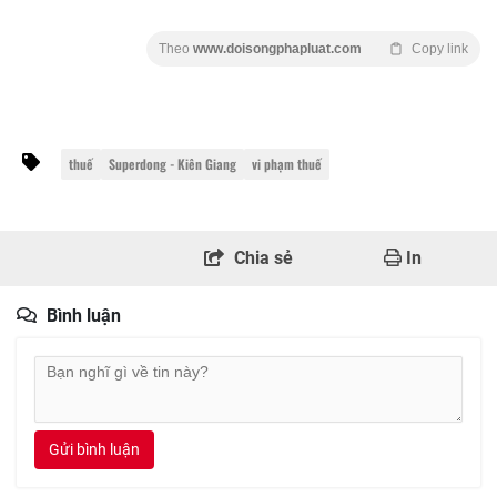
Theo
www.doisongphapluat.com
Copy link
thuế
Superdong - Kiên Giang
vi phạm thuế
Chia sẻ
In
Bình luận
Gửi bình luận