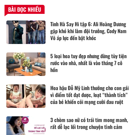
BÀI ĐỌC NHIỀU
Tinh Hà Say Hi tập 6: Ali Hoàng Dương
gặp khó khi làm đội trưởng, Cody Nam
Võ áp lực đến bật khóc
5 loại hoa tuy đẹp nhưng đừng tùy tiện
rước vào nhà, nhất là vào tháng 7 cô
hồn
Hoa hậu Đỗ Mỹ Linh thưởng cho con gái
vì điểm tốt đạt được, loạt “thành tích”
của bé khiến cõi mạng cười đau ruột
3 chòm sao nữ có trái tim mong manh,
rất dễ lạc lối trong chuyện tình cảm