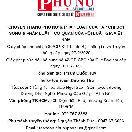
CHUYÊN TRANG PHỤ NỮ & PHÁP LUẬT CỦA TẠP CHÍ ĐỜI
SỐNG & PHÁP LUẬT - CƠ QUAN CỦA HỘI LUẬT GIA VIỆT
NAM
Giấy phép báo chí số 80/GP-BTTTT do Bộ Thông tin và Truyền
thông cấp ngày 27/2/2020
Giấy phép sửa đổi, bổ sung số 42/GP-CBC của Cục Báo chí cấp
ngày 16/11/2023
Tổng biên tập:
Phạm Quốc Huy
Thư ký toà soạn:
Dương Thu
Tòa soạn:
Tầng 4, Tòa tháp Ngôi Sao - Star Tower, đường
Dương Đình Nghệ, Phường Cầu Giấy, TP.Hà Nội
Văn phòng TP.HCM:
208 Điện Biên Phủ, phường Xuân Hòa,
TP.HCM
Hotline:
079.767.8888
Phụ trách truyền thông:
Nguyễn Thành Đức - 0947.67.6666
Email:
toasoan.phunuphapluat@gmail.com