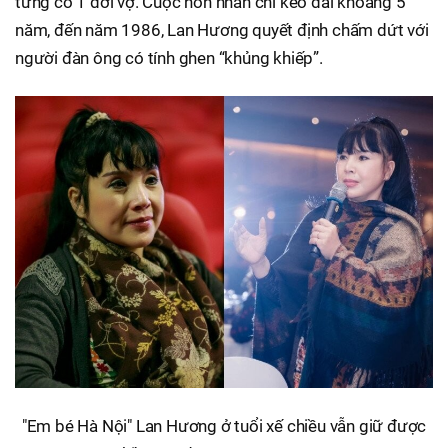
từng có 1 đời vợ. Cuộc hôn nhân chỉ kéo dài khoảng 5
năm, đến năm 1986, Lan Hương quyết định chấm dứt với
người đàn ông có tính ghen “khủng khiếp”.
"Em bé Hà Nội" Lan Hương ở tuổi xế chiều vẫn giữ được