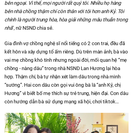
bên ngoại. Vì thế, mọi người rất quý tôi. Nhiều họ hàng
bên nhà chồng thậm chí còn thân với tôi hơn anh Kỷ. Tôi
chính là người trung hòa, hòa giải những mâu thuẫn trong
nhà
", nữ NSND chia sẻ.
Gia đình vợ chồng nghệ sĩ nổi tiếng có 2 con trai, đều đã
kết hôn và xây dựng tổ ấm riêng. Dù trên màn ảnh, bà vào
vai mẹ chồng khó tính nhưng ngoài đời, mối quan hệ “mẹ
chồng - nàng dâu” trong nhà NSND Lan Hương lại hòa
hợp. Thậm chí, bà tự nhận xét làm dâu trong nhà mình
“sướng”. Hai con dâu còn gọi vui ông bà là “anh Kỷ, chị
Hương” vì biết bố mẹ thích sự trẻ trung, hiện đại. Con dâu
còn hướng dẫn bà sử dụng mạng xã hội, chơi tiktok…