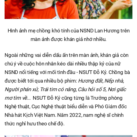
Hình ảnh mẹ chồng khó tính của NSND Lan Hương trên
màn ảnh được khán giả nhớ nhiều.
Ngoài những vai diễn dấu ấn trên màn ảnh, khán giả còn
chú ý về cuộc hôn nhân kéo dài nhiều thập kỷ của nữ
NSND nổi tiếng với mối tình đầu - NSƯT Đỗ Kỷ. Chồng bà
được biết tới qua nhiều bộ phim:
Hương đất, Nếp nhà,
Người phán xử, Trái tim có nắng, Câu hỏi số 5, Nơi giấc
mơ tìm về...
NSƯT Đỗ Kỷ cũng từng là Trưởng phòng
Nghệ thuật, Cục Nghệ thuật biểu diễn và Phó Giám đốc
Nhà hát Kịch Việt Nam. Năm 2022, nam nghệ sĩ chính
thức nghỉ hưu theo chế độ.