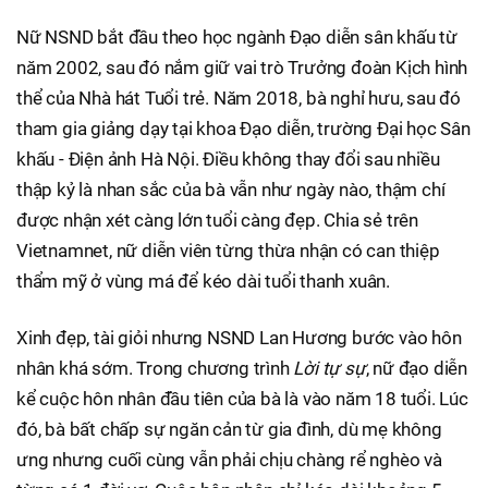
Nữ NSND bắt đầu theo học ngành Đạo diễn sân khấu từ
năm 2002, sau đó nắm giữ vai trò Trưởng đoàn Kịch hình
thể của Nhà hát Tuổi trẻ. Năm 2018, bà nghỉ hưu, sau đó
tham gia giảng dạy tại khoa Đạo diễn, trường Đại học Sân
khấu - Điện ảnh Hà Nội. Điều không thay đổi sau nhiều
thập kỷ là nhan sắc của bà vẫn như ngày nào, thậm chí
được nhận xét càng lớn tuổi càng đẹp. Chia sẻ trên
Vietnamnet, nữ diễn viên từng thừa nhận có can thiệp
thẩm mỹ ở vùng má để kéo dài tuổi thanh xuân.
Xinh đẹp, tài giỏi nhưng NSND Lan Hương bước vào hôn
nhân khá sớm. Trong chương trình
Lời tự sự
, nữ đạo diễn
kể cuộc hôn nhân đầu tiên của bà là vào năm 18 tuổi. Lúc
đó, bà bất chấp sự ngăn cản từ gia đình, dù mẹ không
ưng nhưng cuối cùng vẫn phải chịu chàng rể nghèo và