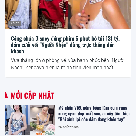
Giải trí
Công chúa Disney đóng phim 5 phút bỏ túi 131 tỷ,
đám cưới với "Người Nhện" dùng trực thăng đón
khách
Vừa thắng lớn ở phòng vé, vừa hạnh phúc bên "Người
Nhện", Zendaya hiện là minh tinh viên mãn nhất...
MỚI CẬP NHẬT
Mỹ nhân Việt nóng bỏng làm cơm rang
cũng ngon đẹp xuất sắc, ai nấy tấm tắc:
"Gái xinh lại còn đảm đang khéo tay"
25 phút trước