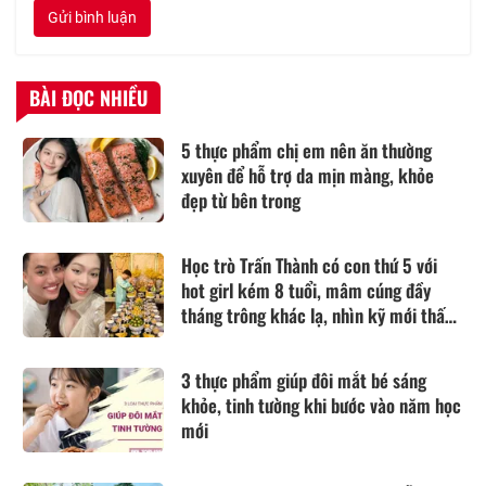
Gửi bình luận
BÀI ĐỌC NHIỀU
5 thực phẩm chị em nên ăn thường
xuyên để hỗ trợ da mịn màng, khỏe
đẹp từ bên trong
Học trò Trấn Thành có con thứ 5 với
hot girl kém 8 tuổi, mâm cúng đầy
tháng trông khác lạ, nhìn kỹ mới thấy
xa hoa
3 thực phẩm giúp đôi mắt bé sáng
khỏe, tinh tường khi bước vào năm học
mới