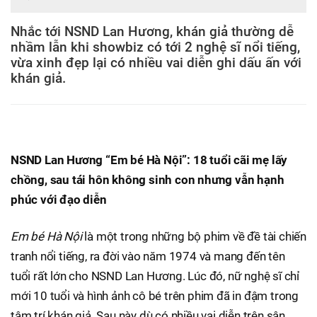
Nhắc tới NSND Lan Hương, khán giả thường dễ
nhầm lẫn khi showbiz có tới 2 nghệ sĩ nổi tiếng,
vừa xinh đẹp lại có nhiều vai diễn ghi dấu ấn với
khán giả.
NSND Lan Hương “Em bé Hà Nội”: 18 tuổi cãi mẹ lấy
chồng, sau tái hôn không sinh con nhưng vẫn hạnh
phúc với đạo diễn
Em bé Hà Nội
là một trong những bộ phim về đề tài chiến
tranh nổi tiếng, ra đời vào năm 1974 và mang đến tên
tuổi rất lớn cho NSND Lan Hương. Lúc đó, nữ nghệ sĩ chỉ
mới 10 tuổi và hình ảnh cô bé trên phim đã in đậm trong
tâm trí khán giả. Sau này dù có nhiều vai diễn trên sân