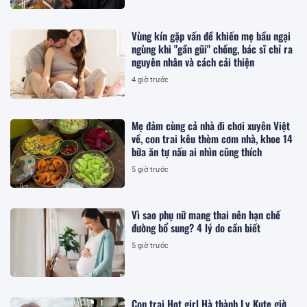
Vùng kín gặp vấn đề khiến mẹ bầu ngại
ngùng khi "gần gũi" chồng, bác sĩ chỉ ra
nguyên nhân và cách cải thiện
4 giờ trước
Mẹ đảm cùng cả nhà đi chơi xuyên Việt
về, con trai kêu thèm cơm nhà, khoe 14
bữa ăn tự nấu ai nhìn cũng thích
5 giờ trước
Vì sao phụ nữ mang thai nên hạn chế
đường bổ sung? 4 lý do cần biết
5 giờ trước
Con trai Hot girl Hà thành Ly Kute giờ