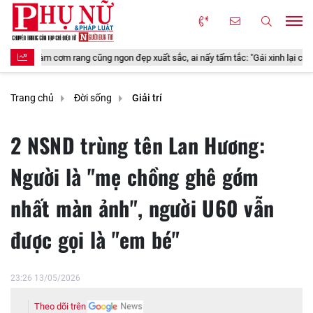
on đẹp xuất sắc, ai nấy tấm tắc: "Gái xinh lại còn đảm đang khéo tay"
Trang chủ
Đời sống
Giải trí
2 NSND trùng tên Lan Hương:
Người là "mẹ chồng ghê gớm
nhất màn ảnh", người U60 vẫn
được gọi là "em bé"
23:26 13/05/2026
Theo dõi trên