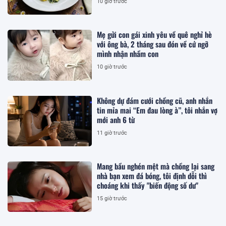
10 giờ trước
Mẹ gửi con gái xinh yêu về quê nghỉ hè
với ông bà, 2 tháng sau đón về cứ ngỡ
mình nhận nhầm con
10 giờ trước
Không dự đám cưới chồng cũ, anh nhắn
tin mỉa mai “Em đau lòng à”, tôi nhắn vợ
mới anh 6 từ
11 giờ trước
Mang bầu nghén mệt mà chồng lại sang
nhà bạn xem đá bóng, tôi định dỗi thì
choáng khi thấy "biến động số dư"
15 giờ trước