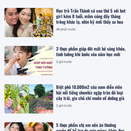
Học trò Trấn Thành có con thứ 5 với hot
girl kém 8 tuổi, mâm cúng đầy tháng
trông khác lạ, nhìn kỹ mới thấy xa hoa
48 phút trước
3 thực phẩm giúp đôi mắt bé sáng khỏe,
tinh tường khi bước vào năm học mới
2 giờ trước
Biệt phủ 10.000m2 của nam diễn viên
hài nổi tiếng showbiz ngập tràn đủ loại
cây trái, gia chủ chỉ muốn về dưỡng già
2 giờ trước
5 thực phẩm chị em nên ăn thường
xuyên để hỗ trợ da mịn màng, khỏe đẹp