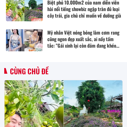
Biệt phủ 10.000m2 của nam diễn viên
hài nổi tiếng showbiz ngập tràn đủ loại
cây trái, gia chủ chỉ muốn về dưỡng già
Mỹ nhân Việt nóng bỏng làm cơm rang
cũng ngon đẹp xuất sắc, ai nấy tấm
tắc: "Gái xinh lại còn đảm đang khéo
tay"
CÙNG CHỦ ĐỀ