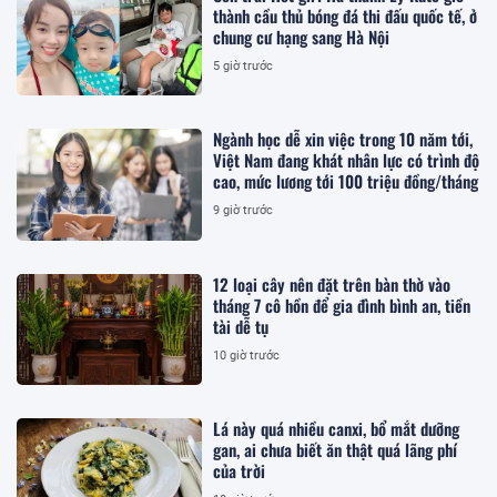
thành cầu thủ bóng đá thi đấu quốc tế, ở
chung cư hạng sang Hà Nội
5 giờ trước
Ngành học dễ xin việc trong 10 năm tới,
Việt Nam đang khát nhân lực có trình độ
cao, mức lương tới 100 triệu đồng/tháng
9 giờ trước
12 loại cây nên đặt trên bàn thờ vào
tháng 7 cô hồn để gia đình bình an, tiền
tài dễ tụ
10 giờ trước
Lá này quá nhiều canxi, bổ mắt dưỡng
gan, ai chưa biết ăn thật quá lãng phí
của trời