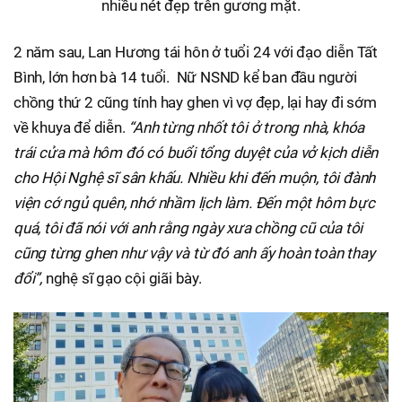
nhiều nét đẹp trên gương mặt.
2 năm sau, Lan Hương tái hôn ở tuổi 24 với đạo diễn Tất
Bình, lớn hơn bà 14 tuổi. Nữ NSND kể ban đầu người
chồng thứ 2 cũng tính hay ghen vì vợ đẹp, lại hay đi sớm
về khuya để diễn.
“Anh từng nhốt tôi ở trong nhà, khóa
trái cửa mà hôm đó có buổi tổng duyệt của vở kịch diễn
cho Hội Nghệ sĩ sân khấu. Nhiều khi đến muộn, tôi đành
viện cớ ngủ quên, nhớ nhầm lịch làm. Đến một hôm bực
quá, tôi đã nói với anh rằng ngày xưa chồng cũ của tôi
cũng từng ghen như vậy và từ đó anh ấy hoàn toàn thay
đổi”,
nghệ sĩ gạo cội giãi bày.