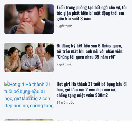
Trốn trong phòng tạo bất ngờ cho vợ, tôi
tức giận phát hiện bí mật động trời em
giấu kín suốt 3 năm
9 giờ trước
Đi đăng ký kết hôn sau 6 tháng quen,
tôi tròn mắt khi anh nói với nhân viên:
"Chúng tôi quen nhau 35 năm rồi"
9 giờ trước
Hot girl Hà thành 21 tuổi bế bụng bầu đi
học, giờ làm mẹ 2 con đẹp nõn nà,
chồng tặng miệt vườn 900m2
14 giờ trước
Không vào viện dưỡng lão, không sống
chung với con cái cũng chẳng phải cô