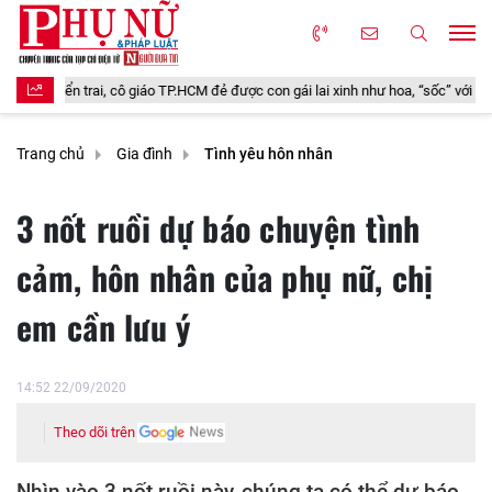
rai, cô giáo TP.HCM đẻ được con gái lai xinh như hoa, “sốc” với cách chồng Anh
Trang chủ
Gia đình
Tình yêu hôn nhân
3 nốt ruồi dự báo chuyện tình
cảm, hôn nhân của phụ nữ, chị
em cần lưu ý
14:52 22/09/2020
Theo dõi trên
Nhìn vào 3 nốt ruồi này, chúng ta có thể dự báo