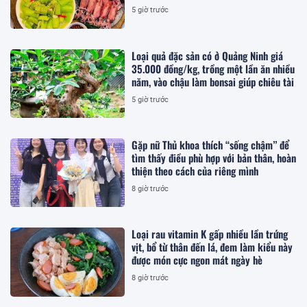
5 giờ trước
Loại quả đặc sản có ở Quảng Ninh giá
35.000 đồng/kg, trồng một lần ăn nhiều
năm, vào chậu làm bonsai giúp chiêu tài
5 giờ trước
Gặp nữ Thủ khoa thích “sống chậm” để
tìm thấy điều phù hợp với bản thân, hoàn
thiện theo cách của riêng mình
8 giờ trước
Loại rau vitamin K gấp nhiều lần trứng
vịt, bổ từ thân đến lá, đem làm kiểu này
được món cực ngon mát ngày hè
8 giờ trước