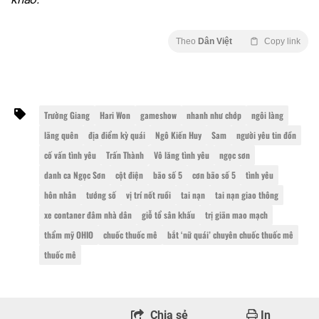
Theo
Dân Việt
Copy link
Trường Giang
Hari Won
gameshow
nhanh như chớp
ngôi làng
lãng quên
địa điểm kỳ quái
Ngô Kiến Huy
Sam
người yêu tin đồn
cố vấn tình yêu
Trấn Thành
Vô lăng tình yêu
ngọc sơn
danh ca Ngọc Sơn
cột điện
bão số 5
cơn bão số 5
tình yêu
hôn nhân
tướng số
vị trí nốt ruồi
tai nạn
tai nạn giao thông
xe contaner đâm nhà dân
giỗ tổ sân khấu
trị giãn mao mạch
thẩm mỹ OHIO
chuốc thuốc mê
bắt ‘nữ quái’ chuyên chuốc thuốc mê
thuốc mê
Chia sẻ
In