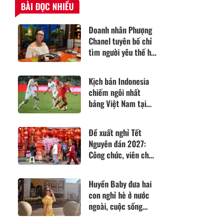
BÀI ĐỌC NHIỀU
Doanh nhân Phượng
Chanel tuyên bố chỉ
tìm người yêu thế hệ
7X
Kịch bản Indonesia
chiếm ngôi nhất
bảng Việt Nam tại
ASEAN Cup 2026:
Trông chờ vào
Đề xuất nghỉ Tết
Campuchia?
Nguyên đán 2027:
Công chức, viên chức
có thể nghỉ tới 10
ngày
Huyền Baby đưa hai
con nghỉ hè ở nước
ngoài, cuộc sống