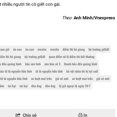
 nhiều người tin cô giết con gái.
Theo
Anh Minh/Vnexpress
con gái
án oan
án oan
croatia
croatia
điểm thi hà giang
bộ trưởng gd&đt
iểm thi hà giang
bộ trưởng gd&đt
quan điểm xử lý điểm thi bất thường
a đến quảng bình
bão sơn tinh
cơn bão số 3
thanh hóa đến quảng bình
của tử tù nguyễn hữu tình
tử tù nguyễn hữu tình
bà nội cháu bé bị tạt axít
tử tù nguyễn hữu tình
xe buýt mui trần
giá vé mới
xe buýt mui trần
giá vé mới
húc
tai hại
tai hại
đàn ông
đàn ông
tỷ giá ngoại tệ ngày 19/7
Chia sẻ
In