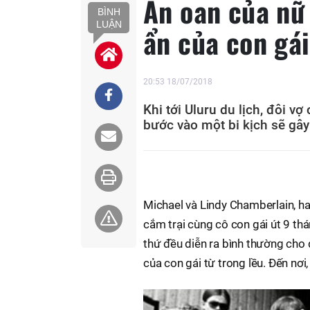
Án oan của nữ 
BÌNH
LUẬN
ẩn của con gái
20:53 18/07/2018
Khi tới Uluru du lịch, đôi 
bước vào một bi kịch sẽ gây
Michael và Lindy Chamberlain, ha
cắm trại cùng cô con gái út 9 thá
thứ đều diễn ra bình thường cho 
của con gái từ trong lều. Đến nơi