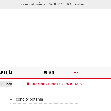
Tư vấn luật miễn phí: 0968.007.001
Tìm kiếm
ÁP LUẬT
VIDEO
Phượng Chanel tuyên bố chỉ tìm người yêu thế hệ 7X
Thứ 5, ngày 6 tháng 8, 2026, 09:42:42
Đề xuất nghỉ Tết
công ty botania