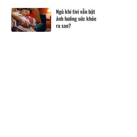
hiện tại nhận nhiều
chú ý
Ngủ khi tivi vẫn bật
ảnh hưởng sức khỏe
ra sao?