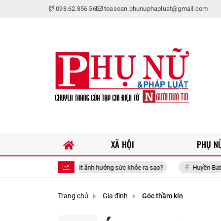
098.62.856.56
toasoan.phunuphapluat@gmail.com
XÃ HỘI
PHỤ NỮ
khi tivi vẫn bật ảnh hưởng sức khỏe ra sao?
Huyền Baby đưa hai con n
Trang chủ
Gia đình
Góc thầm kín