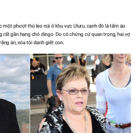
 một phượt thủ leo núi ở khu vực Uluru, cạnh đó là tấm áo
g rất gần hang chó dingo. Do có chứng cứ quan trọng, hai vợ
ng án, xóa tội danh giết con.