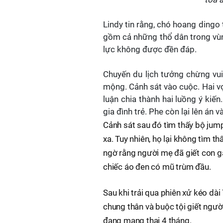
Lindy tin rằng, chó hoang dingo
gồm cả những thổ dân trong vùn
lực không được đền đáp.
Chuyến du lịch tưởng chừng vu
mộng. Cảnh sát vào cuộc. Hai vợ
luận chia thành hai luồng ý ki
gia đình trẻ. Phe còn lại lên án 
Cảnh sát sau đó tìm thấy bộ jum
xa. Tuy nhiên, họ lại không tìm 
ngờ rằng người mẹ đã giết con gá
chiếc áo đen có mũ trùm đầu.
Sau khi trải qua phiên xử kéo dài
chung thân và buộc tội giết người
đang mang thai 4 tháng.