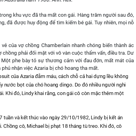
 trong khu vực đã tha mất con gái. Hàng trăm người sau đó,
g, đã được huy động để tìm kiếm bé gái. Tuy nhiên, mọi nỗ
i vẻ của vợ chồng Chamberlain nhanh chóng biến thành ác
 chồng phải đối mặt với vô vàn cuộc thẩm vấn, điều tra. Dư
ến. Một phe bày tỏ sự thương cảm với đau đớn, mất mát của
và phủ nhận việc Azaria bị chó hoang tha mất.
psuit của Azaria đẫm máu, cách chỗ cả hai dựng lều không
thấy nước bọt của chó hoang dingo. Do đó nhiều người nghi
i. Khi đó, Lindy khai rằng, con gái cô còn mặc thêm một
 7 tuần và kết thúc vào ngày 29/10/1982, Lindy bị kết án
. Chồng cô, Michael bị phạt 18 tháng tù treo. Khi đó, cô