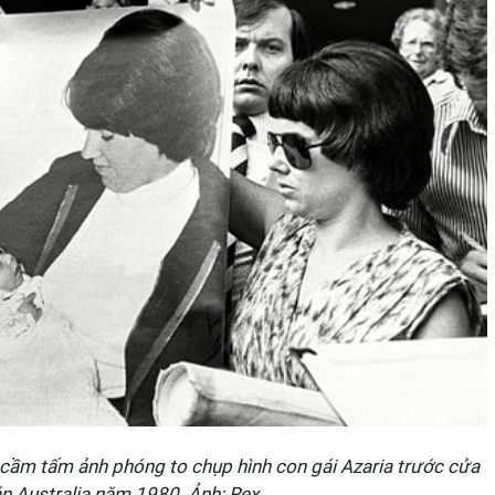
cầm tấm ảnh phóng to chụp hình con gái Azaria trước cửa
án Australia năm 1980. Ảnh: Rex.