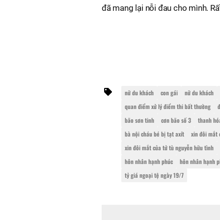
đã mang lại nỗi đau cho mình. Rất
nữ du khách
con gái
nữ du khách
quan điểm xử lý điểm thi bất thường
đ
bão sơn tinh
cơn bão số 3
thanh hó
bà nội cháu bé bị tạt axít
xin đôi mắt 
xin đôi mắt của tử tù nguyễn hữu tình
hôn nhân hạnh phúc
hôn nhân hạnh p
tỷ giá ngoại tệ ngày 19/7