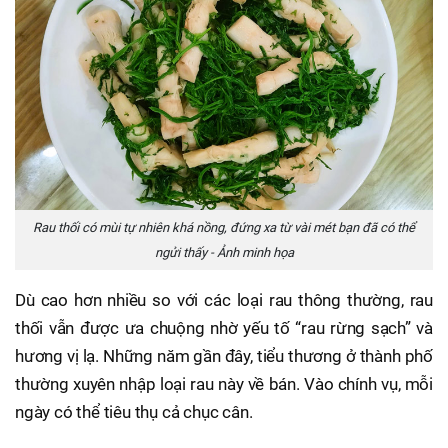
Rau thối có mùi tự nhiên khá nồng, đứng xa từ vài mét bạn đã có thể
ngửi thấy - Ảnh minh họa
Dù cao hơn nhiều so với các loại rau thông thường, rau
thối vẫn được ưa chuộng nhờ yếu tố “rau rừng sạch” và
hương vị lạ. Những năm gần đây, tiểu thương ở thành phố
thường xuyên nhập loại rau này về bán. Vào chính vụ, mỗi
ngày có thể tiêu thụ cả chục cân.