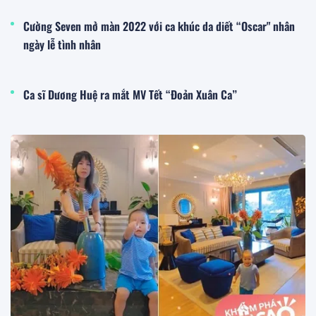
Cường Seven mở màn 2022 với ca khúc da diết “Oscar" nhân
ngày lễ tình nhân
Ca sĩ Dương Huệ ra mắt MV Tết “Đoản Xuân Ca”