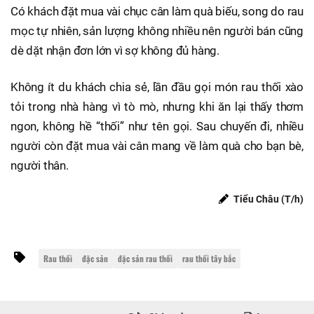
Có khách đặt mua vài chục cân làm quà biếu, song do rau
mọc tự nhiên, sản lượng không nhiều nên người bán cũng
dè dặt nhận đơn lớn vì sợ không đủ hàng.
Không ít du khách chia sẻ, lần đầu gọi món rau thối xào
tỏi trong nhà hàng vì tò mò, nhưng khi ăn lại thấy thơm
ngon, không hề “thối” như tên gọi. Sau chuyến đi, nhiều
người còn đặt mua vài cân mang về làm quà cho bạn bè,
người thân.
Tiểu Châu (T/h)
Rau thối
đặc sản
đặc sản rau thối
rau thối tây bắc