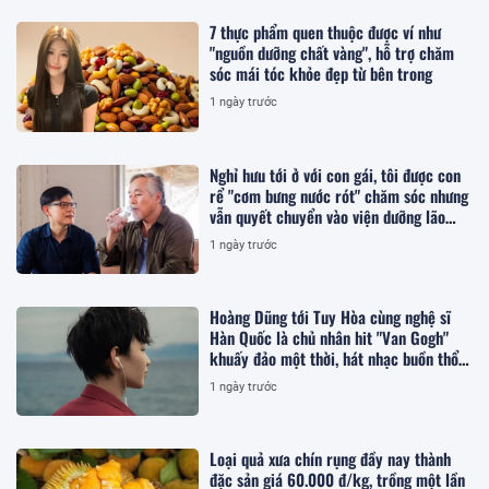
7 thực phẩm quen thuộc được ví như
"nguồn dưỡng chất vàng", hỗ trợ chăm
sóc mái tóc khỏe đẹp từ bên trong
1 ngày trước
Nghỉ hưu tới ở với con gái, tôi được con
rể "cơm bưng nước rót" chăm sóc nhưng
vẫn quyết chuyển vào viện dưỡng lão
sống
1 ngày trước
Hoàng Dũng tới Tuy Hòa cùng nghệ sĩ
Hàn Quốc là chủ nhân hit "Van Gogh"
khuấy đảo một thời, hát nhạc buồn thổn
thức
1 ngày trước
Loại quả xưa chín rụng đầy nay thành
đặc sản giá 60.000 đ/kg, trồng một lần