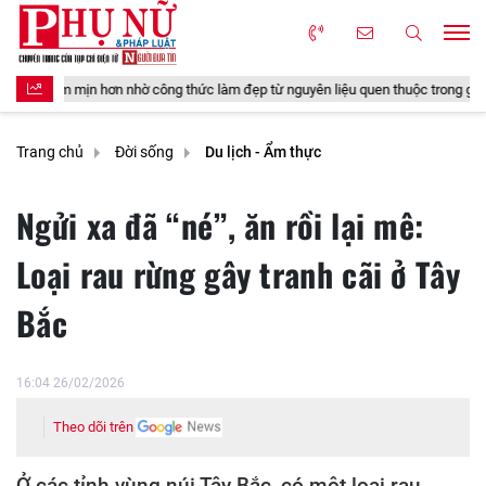
ông thức làm đẹp từ nguyên liệu quen thuộc trong gian bếp
4 món đồ 
Trang chủ
Đời sống
Du lịch - Ẩm thực
Ngửi xa đã “né”, ăn rồi lại mê:
Loại rau rừng gây tranh cãi ở Tây
Bắc
16:04 26/02/2026
Theo dõi trên
Ở các tỉnh vùng núi Tây Bắc, có một loại rau