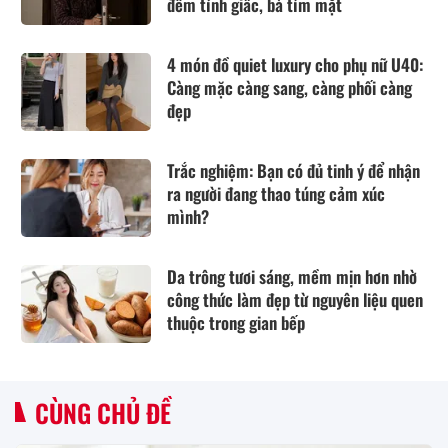
đêm tỉnh giấc, bà tím mặt
4 món đồ quiet luxury cho phụ nữ U40:
Càng mặc càng sang, càng phối càng
đẹp
Trắc nghiệm: Bạn có đủ tinh ý để nhận
ra người đang thao túng cảm xúc
mình?
Da trông tươi sáng, mềm mịn hơn nhờ
công thức làm đẹp từ nguyên liệu quen
thuộc trong gian bếp
CÙNG CHỦ ĐỀ