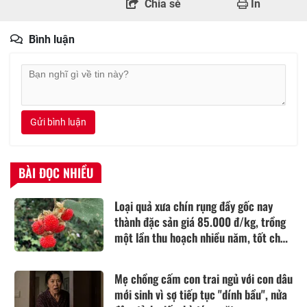
Chia sẻ
In
Bình luận
Gửi bình luận
BÀI ĐỌC NHIỀU
Loại quả xưa chín rụng đầy gốc nay
thành đặc sản giá 85.000 đ/kg, trồng
một lần thu hoạch nhiều năm, tốt cho
sức khỏe
Mẹ chồng cấm con trai ngủ với con dâu
mới sinh vì sợ tiếp tục "dính bầu", nửa