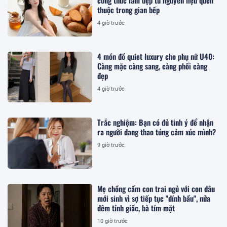
thuộc trong gian bếp
4 giờ trước
4 món đồ quiet luxury cho phụ nữ U40:
Càng mặc càng sang, càng phối càng
đẹp
4 giờ trước
Trắc nghiệm: Bạn có đủ tinh ý để nhận
ra người đang thao túng cảm xúc mình?
9 giờ trước
Mẹ chồng cấm con trai ngủ với con dâu
mới sinh vì sợ tiếp tục "dính bầu", nửa
đêm tỉnh giấc, bà tím mặt
10 giờ trước