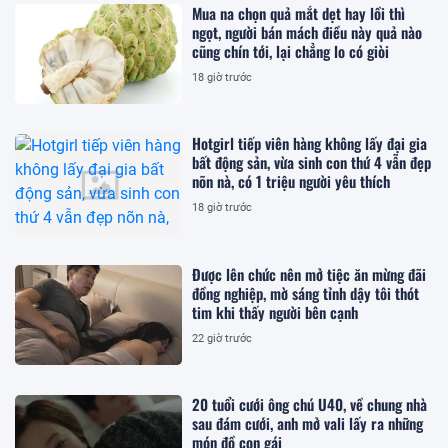
Mua na chọn quả mắt dẹt hay lồi thì
ngọt, người bán mách điều này quả nào
cũng chín tới, lại chẳng lo có giòi
18 giờ trước
Hotgirl tiếp viên hàng không lấy đại gia
bất động sản, vừa sinh con thứ 4 vẫn đẹp
nõn nà, có 1 triệu người yêu thích
18 giờ trước
Được lên chức nên mở tiệc ăn mừng đãi
đồng nghiệp, mờ sáng tỉnh dậy tôi thót
tim khi thấy người bên cạnh
22 giờ trước
20 tuổi cưới ông chú U40, về chung nhà
sau đám cưới, anh mở vali lấy ra những
món đồ con gái