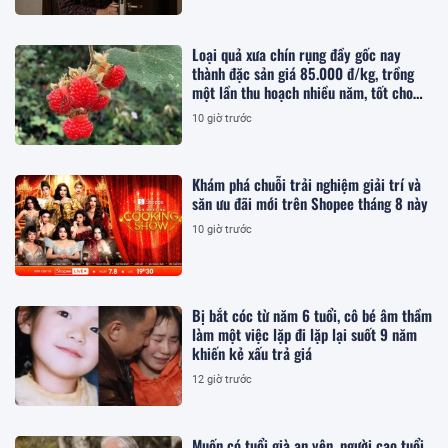
Loại quả xưa chín rụng đầy gốc nay
thành đặc sản giá 85.000 đ/kg, trồng
một lần thu hoạch nhiều năm, tốt cho
sức khỏe
10 giờ trước
Khám phá chuỗi trải nghiệm giải trí và
săn ưu đãi mới trên Shopee tháng 8 này
10 giờ trước
Bị bắt cóc từ năm 6 tuổi, cô bé âm thầm
làm một việc lặp đi lặp lại suốt 9 năm
khiến kẻ xấu trả giá
12 giờ trước
Muốn có tuổi già an yên, người cao tuổi