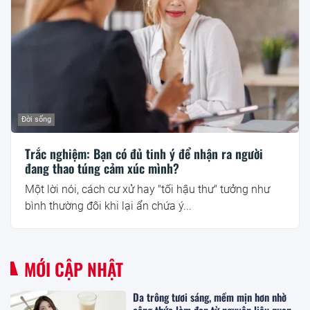
Đời sống
Trắc nghiệm: Bạn có đủ tinh ý để nhận ra người
đang thao túng cảm xúc mình?
Một lời nói, cách cư xử hay "tối hậu thư" tưởng như
bình thường đôi khi lại ẩn chứa ý...
MỚI CẬP NHẬT
Da trông tươi sáng, mềm mịn hơn nhờ
công thức làm đẹp từ nguyên liệu quen