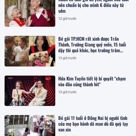
nên chuẩn bị cho mình 6 điều này từ
sớm
12 giờ trước
Bé gái TP.HCM rất xinh được Trấn
Thành, Trường Giang quý mến, 15 tuổi
dậy thì quá khác, học trường trăm
triệu/năm
13 giờ trước
Hứa Kim Tuyền tiết lộ bí quyết "chạm
vào đâu cũng thành hit"
13 giờ trước
Bé gái 11 tuổi ở Đồng Nai bị người tình
của mẹ bạo hành dã man dù đã quỳ lạy
van xin