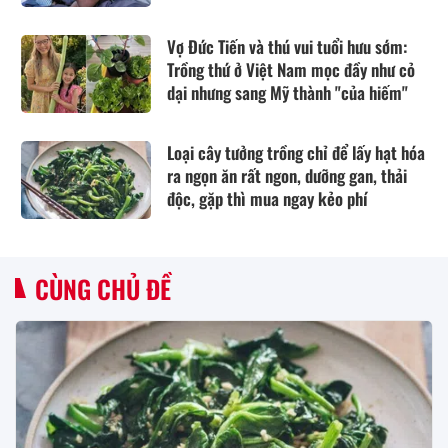
Vợ Đức Tiến và thú vui tuổi hưu sớm:
Trồng thứ ở Việt Nam mọc đầy như cỏ
dại nhưng sang Mỹ thành "của hiếm"
Loại cây tưởng trồng chỉ để lấy hạt hóa
ra ngọn ăn rất ngon, dưỡng gan, thải
độc, gặp thì mua ngay kẻo phí
CÙNG CHỦ ĐỀ