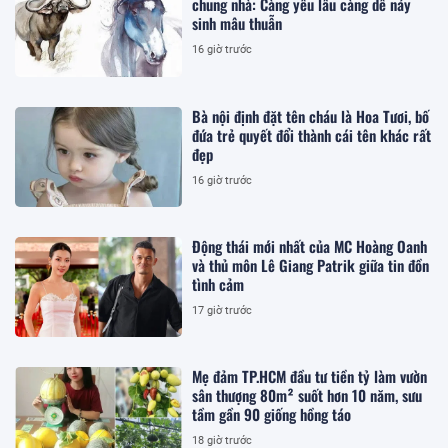
chung nhà: Càng yêu lâu càng dễ nảy
sinh mâu thuẫn
16 giờ trước
Bà nội định đặt tên cháu là Hoa Tươi, bố
đứa trẻ quyết đổi thành cái tên khác rất
đẹp
16 giờ trước
Động thái mới nhất của MC Hoàng Oanh
và thủ môn Lê Giang Patrik giữa tin đồn
tình cảm
17 giờ trước
Mẹ đảm TP.HCM đầu tư tiền tỷ làm vườn
sân thượng 80m² suốt hơn 10 năm, sưu
tầm gần 90 giống hồng táo
18 giờ trước