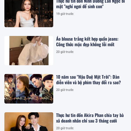
Thực hư tin đồn Ninh Dương Lan Ngọc bí
mật "nghỉ ngơi để sinh con"
19 giờ trước
Áo blouse trắng kết hợp quần jeans:
Công thức mặc đẹp không lỗi mốt
20 giờ trước
10 năm sau "Hậu Duệ Mặt Trời": Dàn
diễn viên và bộ phim thay đổi ra sao?
20 giờ trước
Thực hư tin đồn Akira Phan chia tay bà
xã doanh nhân chỉ sau 3 tháng cưới
20 giờ trước