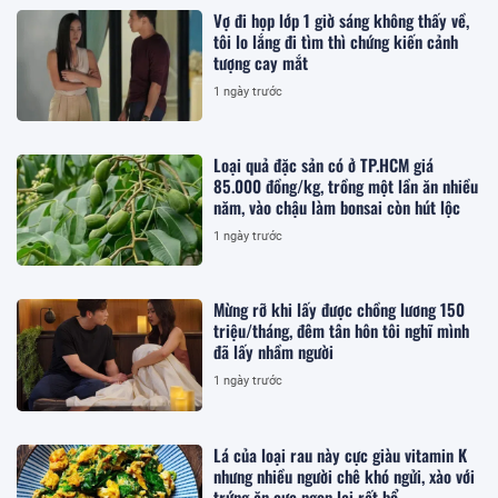
Vợ đi họp lớp 1 giờ sáng không thấy về,
tôi lo lắng đi tìm thì chứng kiến cảnh
tượng cay mắt
1 ngày trước
Loại quả đặc sản có ở TP.HCM giá
85.000 đồng/kg, trồng một lần ăn nhiều
năm, vào chậu làm bonsai còn hút lộc
1 ngày trước
Mừng rỡ khi lấy được chồng lương 150
triệu/tháng, đêm tân hôn tôi nghĩ mình
đã lấy nhầm người
1 ngày trước
Lá của loại rau này cực giàu vitamin K
nhưng nhiều người chê khó ngửi, xào với
trứng ăn cực ngon lại rất bổ