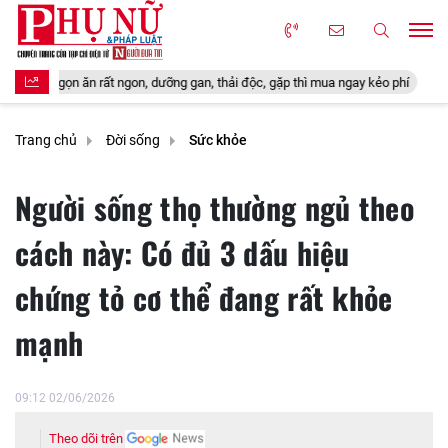
dưỡng gan, thải độc, gặp thì mua ngay kẻo phí
Vợ Đức Tiến và thú vui 
Trang chủ
Đời sống
Sức khỏe
Người sống thọ thường ngủ theo
cách này: Có đủ 3 dấu hiệu
chứng tỏ cơ thể đang rất khỏe
mạnh
09:12 02/06/2026
Theo dõi trên