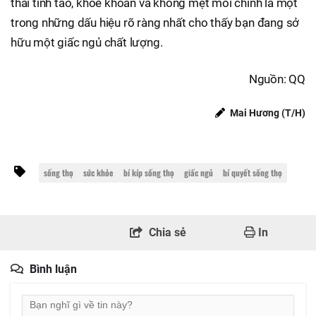
thái tỉnh táo, khỏe khoắn và không mệt mỏi chính là một
trong những dấu hiệu rõ ràng nhất cho thấy bạn đang sở
hữu một giấc ngủ chất lượng.
Nguồn: QQ
Mai Hương (T/H)
sống thọ
sức khỏe
bí kíp sống thọ
giấc ngủ
bí quyết sống thọ
Chia sẻ
In
Bình luận