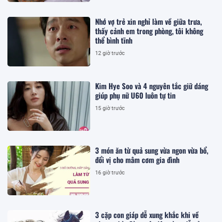
Nhớ vợ trẻ xin nghỉ làm về giữa trưa,
thấy cảnh em trong phòng, tôi không
thể bình tĩnh
12 giờ trước
Kim Hye Soo và 4 nguyên tắc giữ dáng
giúp phụ nữ U60 luôn tự tin
15 giờ trước
3 món ăn từ quả sung vừa ngon vừa bổ,
đổi vị cho mâm cơm gia đình
16 giờ trước
3 cặp con giáp dễ xung khắc khi về