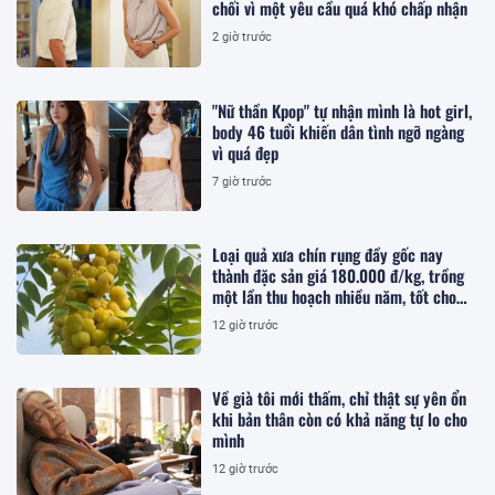
chối vì một yêu cầu quá khó chấp nhận
2 giờ trước
"Nữ thần Kpop" tự nhận mình là hot girl,
body 46 tuổi khiến dân tình ngỡ ngàng
vì quá đẹp
7 giờ trước
Loại quả xưa chín rụng đầy gốc nay
thành đặc sản giá 180.000 đ/kg, trồng
một lần thu hoạch nhiều năm, tốt cho
sức khỏe
12 giờ trước
Về già tôi mới thấm, chỉ thật sự yên ổn
khi bản thân còn có khả năng tự lo cho
mình
12 giờ trước