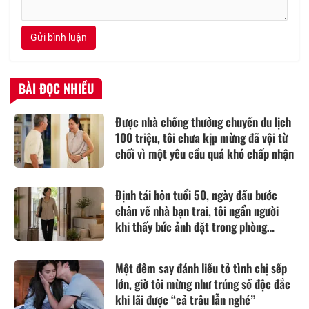
Gửi bình luận
BÀI ĐỌC NHIỀU
Được nhà chồng thưởng chuyến du lịch
100 triệu, tôi chưa kịp mừng đã vội từ
chối vì một yêu cầu quá khó chấp nhận
Định tái hôn tuổi 50, ngày đầu bước
chân về nhà bạn trai, tôi ngẩn người
khi thấy bức ảnh đặt trong phòng
khách
Một đêm say đánh liều tỏ tình chị sếp
lớn, giờ tôi mừng như trúng số độc đắc
khi lãi được “cả trâu lẫn nghé”