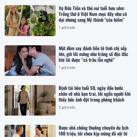
Vợ Đức Tiến và thú vui tuổi hưu sớm:
Trồng thứ ở Việt Nam mọc đầy như cỏ
dại nhưng sang Mỹ thành "của hiếm"
1 giờ trước
Một đêm say đánh liều tỏ tình chị sếp
lớn, giờ tôi mừng như trúng số độc đắc
khi lãi được “cả trâu lẫn nghé”
1 giờ trước
Định tái hôn tuổi 50, ngày đầu bước
chân về nhà bạn trai, tôi ngẩn người khi
thấy bức ảnh đặt trong phòng khách
2 giờ trước
Được nhà chồng thưởng chuyến du lịch
100 triệu, tôi chưa kịp mừng đã vội từ