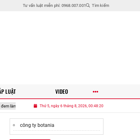
Tư vấn luật miễn phí: 0968.007.001
Tìm kiếm
ÁP LUẬT
VIDEO
này được món cực ngon mát ngày hè
Thứ 5, ngày 6 tháng 8, 2026, 00:48:21
Trốn trong phòng tạo bất ngờ cho vợ,
công ty botania