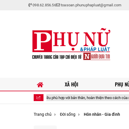
098.62.856.56
toasoan.phunuphapluat@gmail.com
XÃ HỘI
PHỤ NỮ
m thấy điều phù hợp với bản thân, hoàn thiện theo cách của riêng mình
Trang chủ
Đời sống
Hôn nhân - Gia đình