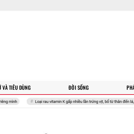
 VÀ TIÊU DÙNG
ĐỜI SỐNG
PH
Loại rau vitamin K gấp nhiều lần trứng vịt, bổ từ thân đến lá, đem làm kiểu 