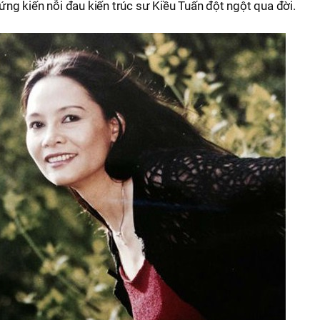
g kiến nỗi đau kiến trúc sư Kiều Tuấn đột ngột qua đời.