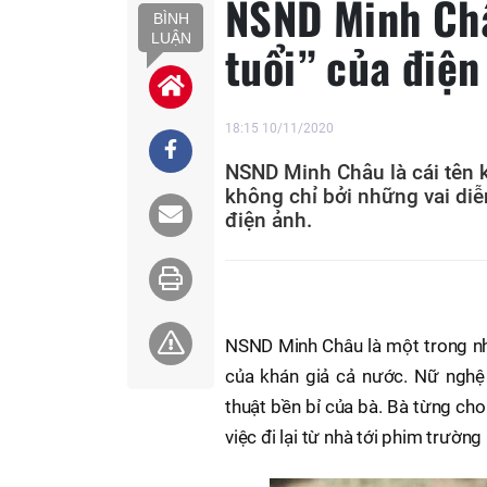
NSND Minh Châ
BÌNH
LUẬN
tuổi” của điện
18:15 10/11/2020
NSND Minh Châu là cái tên k
không chỉ bởi những vai diễ
điện ảnh.
NSND Minh Châu là một trong n
của khán giả cả nước. Nữ nghệ 
thuật bền bỉ của bà. Bà từng cho
việc đi lại từ nhà tới phim trườn