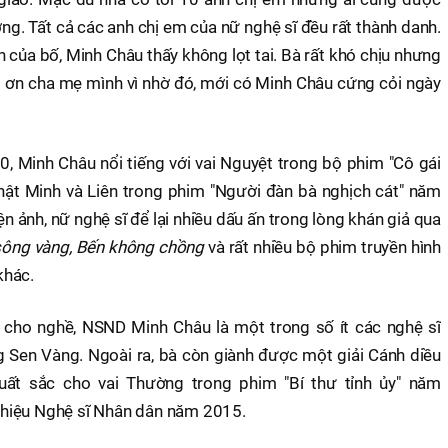
g. Tất cả các anh chị em của nữ nghệ sĩ đều rất thành danh.
n của bố, Minh Châu thấy không lọt tai. Bà rất khó chịu nhưng
ảm ơn cha mẹ mình vì nhờ đó, mới có Minh Châu cứng cỏi ngày
, Minh Châu nổi tiếng với vai Nguyệt trong bộ phim "Cô gái
hật Minh và Liên trong phim "Người đàn bà nghịch cát" năm
 ảnh, nữ nghệ sĩ để lại nhiều dấu ấn trong lòng khán giả qua
ông vàng, Bến không chồng
và rất nhiều bộ phim truyền hình
khác.
cho nghề, NSND Minh Châu là một trong số ít các nghệ sĩ
 Sen Vàng. Ngoài ra, bà còn giành được một giải Cánh diều
uất sắc cho vai Thường trong phim "Bí thư tỉnh ủy" năm
hiệu Nghệ sĩ Nhân dân năm 2015.