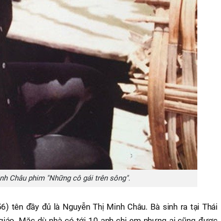
h Châu phim "Những cô gái trên sông".
 tên đầy đủ là Nguyễn Thị Minh Châu. Bà sinh ra tại Thái
giáo. Mặc dù nhà có tới 10 anh chị em nhưng ai cũng được