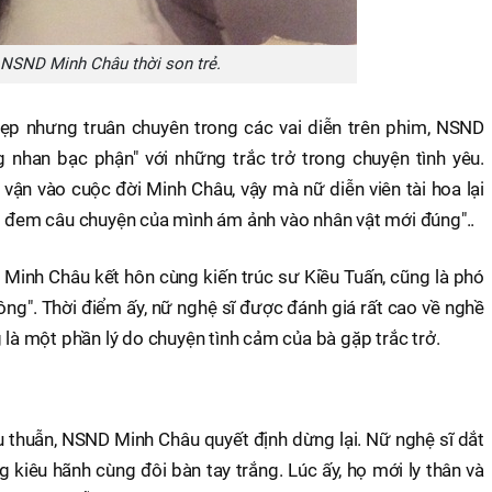
NSND Minh Châu thời son trẻ.
đẹp nhưng truân chuyên trong các vai diễn trên phim, NSND
 nhan bạc phận" với những trắc trở trong chuyện tình yêu.
 vận vào cuộc đời Minh Châu, vậy mà nữ diễn viên tài hoa lại
ôi đem câu chuyện của mình ám ảnh vào nhân vật mới đúng"..
D Minh Châu kết hôn cùng kiến trúc sư Kiều Tuấn, cũng là phó
ông". Thời điểm ấy, nữ nghệ sĩ được đánh giá rất cao về nghề
 là một phần lý do chuyện tình cảm của bà gặp trắc trở.
 thuẫn, NSND Minh Châu quyết định dừng lại. Nữ nghệ sĩ dắt
ng kiêu hãnh cùng đôi bàn tay trắng. Lúc ấy, họ mới ly thân và