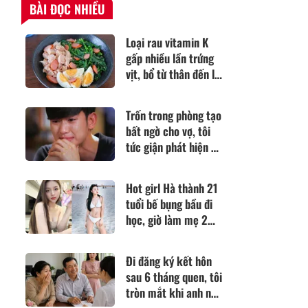
BÀI ĐỌC NHIỀU
Loại rau vitamin K
gấp nhiều lần trứng
vịt, bổ từ thân đến lá,
đem làm kiểu này
được món cực ngon
Trốn trong phòng tạo
mát ngày hè
bất ngờ cho vợ, tôi
tức giận phát hiện bí
mật động trời em
giấu kín suốt 3 năm
Hot girl Hà thành 21
tuổi bế bụng bầu đi
học, giờ làm mẹ 2
con đẹp nõn nà,
chồng tặng miệt
Đi đăng ký kết hôn
vườn 900m2
sau 6 tháng quen, tôi
tròn mắt khi anh nói