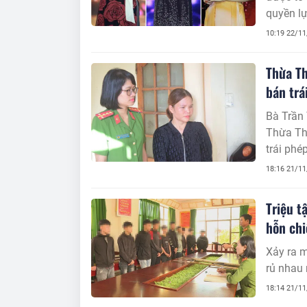
quyền lự
Họa Mi s
10:19 22/1
trong qu
Thừa Th
bán trá
Bà Trần 
Thừa Thi
trái ph
18:16 21/1
Triệu t
hỗn chi
Xảy ra m
rủ nhau 
18:14 21/1