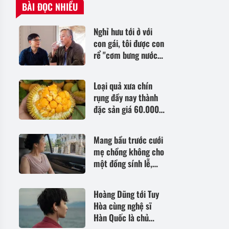
BÀI ĐỌC NHIỀU
Nghỉ hưu tới ở với
con gái, tôi được con
rể "cơm bưng nước
rót" chăm sóc nhưng
vẫn quyết chuyển vào
Loại quả xưa chín
viện dưỡng lão sống
rụng đầy nay thành
đặc sản giá 60.000
đ/kg, trồng một lần
thu hoạch nhiều
Mang bầu trước cưới
năm, tốt cho sức
mẹ chồng không cho
khỏe
một đồng sính lễ,
ngày rước dâu, bà
tròn mắt trước biệt
Hoàng Dũng tới Tuy
thự chục tỷ của nhà
Hòa cùng nghệ sĩ
tôi
Hàn Quốc là chủ