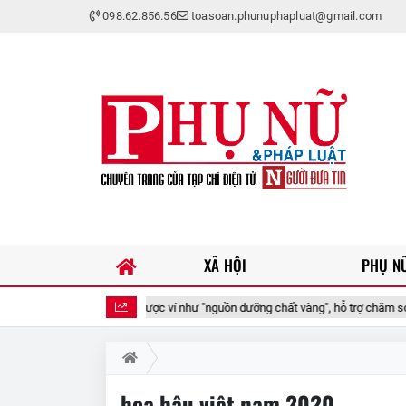
098.62.856.56
toasoan.phunuphapluat@gmail.com
XÃ HỘI
PHỤ NỮ
n thuộc được ví như "nguồn dưỡng chất vàng", hỗ trợ chăm sóc mái tóc khỏe đẹ
hoa hậu việt nam 2020