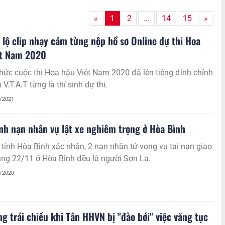
«
1
2
...
14
15
»
l lộ clip nhạy cảm từng nộp hồ sơ Online dự thi Hoa
ệt Nam 2020
hức cuộc thi Hoa hậu Việt Nam 2020 đã lên tiếng đính chính
 V.T.A.T từng là thí sinh dự thi.
5/2021
nh nạn nhân vụ lật xe nghiêm trọng ở Hòa Bình
 Bình xác nhận, 2 nạn nhân tử vong vụ tai nạn giao
ng 22/11 ở Hòa Bình đều là người Sơn La.
1/2020
g trái chiều khi Tân HHVN bị "đào bới" việc văng tục