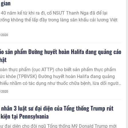
 gian
40 năm kể từ khi ra đi, cố NSƯT Thanh Nga đã để lại
rống không thể lấp đầy trong làng sân khấu cải lương Việt
1/2020
áo sản phẩm Đường huyết hoàn Halifa đang quảng cáo
thật
toàn thực phẩm (cục ATTP) cho biết sản phẩm thực phẩm
sức khỏe (TPBVSK) Đường huyết hoàn Halifa đang quảng
hiểu nhầm có tác dụng như thuốc chữa bệnh, lừa dối người
g, vi phạm quy định pháp luật.
1/2020
nhân 3 luật sư đại diện của Tổng thống Trump rút
 kiện tại Pennsylvania
 sư đại diện cho đội ngũ Tổng thống Mỹ Donald Trump mới