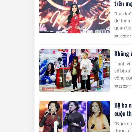
trên m
“Lục lại
dư luận 
quan tới
19:36 22/1
Không đ
Hành vi 
sẽ bị xử
công cộn
19:22 22/1
Bộ ba n
cuộc t
“Ngôi s
được tổ