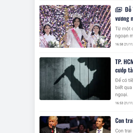
Đỗ 
vương 
Từ một c
ngoạn m
16:58 21/1
TP. HCM
cướp tà
Để có tiền 
biết qua
ngoại.
16:53 21/1
Con tra
Con tra