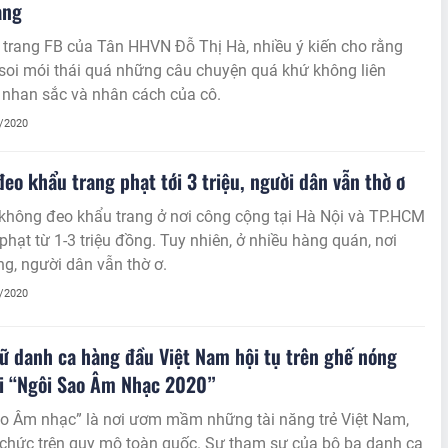
ạng
” trang FB của Tân HHVN Đỗ Thị Hà, nhiều ý kiến cho rằng
soi mói thái quá những câu chuyện quá khứ không liên
 nhan sắc và nhân cách của cô.
1/2020
eo khẩu trang phạt tới 3 triệu, người dân vẫn thờ ơ
không đeo khẩu trang ở nơi công cộng tại Hà Nội và TP.HCM
 phạt từ 1-3 triệu đồng. Tuy nhiên, ở nhiều hàng quán, nơi
g, người dân vẫn thờ ơ.
1/2020
ữ danh ca hàng đầu Việt Nam hội tụ trên ghế nóng
hi “Ngôi Sao Âm Nhạc 2020”
ao Âm nhạc” là nơi ươm mầm những tài năng trẻ Việt Nam,
 chức trên quy mô toàn quốc. Sự tham sự của bộ ba danh ca