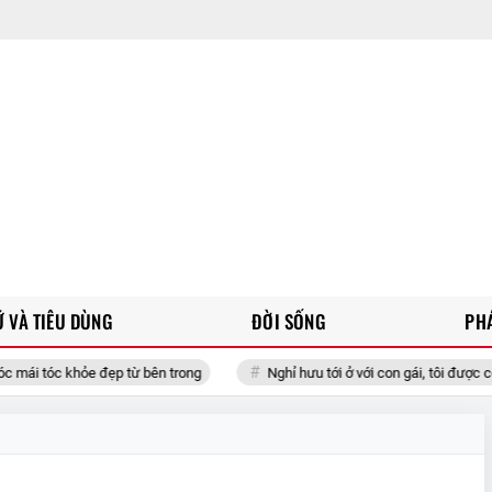
 VÀ TIÊU DÙNG
ĐỜI SỐNG
PH
p từ bên trong
Nghỉ hưu tới ở với con gái, tôi được con rể "cơm bưng