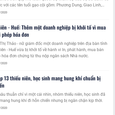
c với các tên tuổi gạo cội gồm: Phương Dung, Giao Linh,
ẽ giúp các thí sinh có được những kinh nghiệm quý báu
1/2020
á trình tham dự.
iên - Huế: Thêm một doanh nghiệp bị khởi tố vì mua
i phép hóa đơn
Thị Thảo - nữ giám đốc một doanh nghiệp trên địa bàn tỉnh
ên - Huế vừa bị khởi tố về hành vi In, phát hành, mua bán
ép hóa đơn chứng từ thu nộp ngân sách Nhà nước.
1/2020
ập 13 thiếu niên, học sinh mang hung khí chuẩn bị
ến
âu thuẫn chỉ vì một cái nhìn, nhóm thiếu niên, học sinh đã
mang hung khí đi hỗn chiến nhưng bị ngăn chặn kịp thời.
1/2020