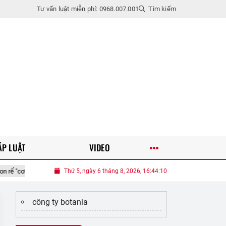
Tư vấn luật miễn phí: 0968.007.001
Tìm kiếm
ÁP LUẬT
VIDEO
 nước rót" chăm sóc nhưng vẫn quyết chuyển vào viện dưỡng lão sống
Thứ 5, ngày 6 tháng 8, 2026, 16:44:12
H
công ty botania