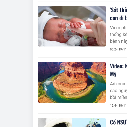
'Sát th
con đi 
Viêm phổ
thống kê
bệnh nà
08:24 19/1
Video: 
Mỹ
Arizona 
cao nguy
bồi miền
12:44 18/1
Cố NSƯT