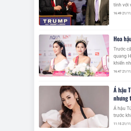
tính với
16:49 21/1
Hoa hậu
Trước câ
quang Ho
khiến nh
16:47 21/1
Á hậu T
nhưng t
Á hậu Tú
trước kh
11:15 21/1