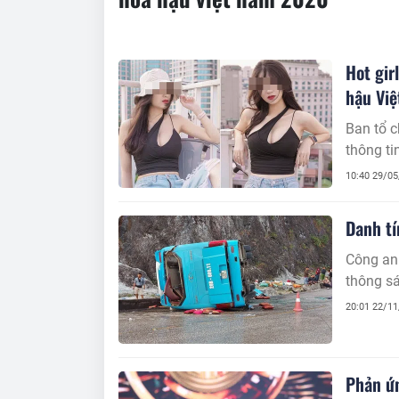
Hot gir
hậu Vi
Ban tổ c
thông tin
10:40 29/0
Danh tí
Công an tỉnh Hòa
thông sá
20:01 22/1
Phản ứn