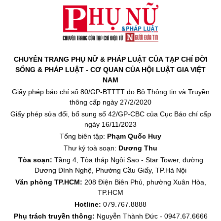
CHUYÊN TRANG PHỤ NỮ & PHÁP LUẬT CỦA TẠP CHÍ ĐỜI
SỐNG & PHÁP LUẬT - CƠ QUAN CỦA HỘI LUẬT GIA VIỆT
NAM
Giấy phép báo chí số 80/GP-BTTTT do Bộ Thông tin và Truyền
thông cấp ngày 27/2/2020
Giấy phép sửa đổi, bổ sung số 42/GP-CBC của Cục Báo chí cấp
ngày 16/11/2023
Tổng biên tập:
Phạm Quốc Huy
Thư ký toà soạn:
Dương Thu
Tòa soạn:
Tầng 4, Tòa tháp Ngôi Sao - Star Tower, đường
Dương Đình Nghệ, Phường Cầu Giấy, TP.Hà Nội
Văn phòng TP.HCM:
208 Điện Biên Phủ, phường Xuân Hòa,
TP.HCM
Hotline:
079.767.8888
Phụ trách truyền thông:
Nguyễn Thành Đức - 0947.67.6666