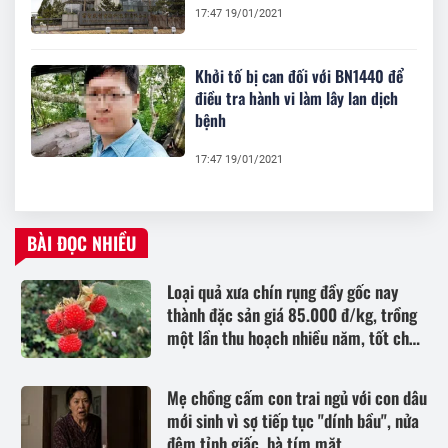
17:47 19/01/2021
Khởi tố bị can đối với BN1440 để
điều tra hành vi làm lây lan dịch
bệnh
17:47 19/01/2021
BÀI ĐỌC NHIỀU
Loại quả xưa chín rụng đầy gốc nay
thành đặc sản giá 85.000 đ/kg, trồng
một lần thu hoạch nhiều năm, tốt cho
sức khỏe
Mẹ chồng cấm con trai ngủ với con dâu
mới sinh vì sợ tiếp tục "dính bầu", nửa
đêm tỉnh giấc, bà tím mặt