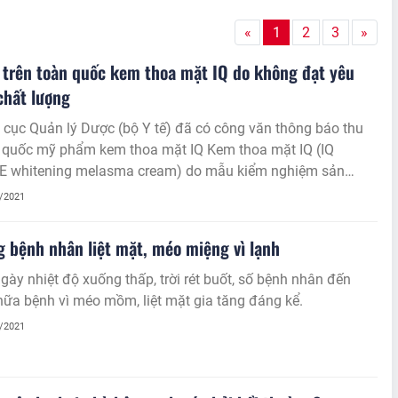
«
1
2
3
»
 trên toàn quốc kem thoa mặt IQ do không đạt yêu
chất lượng
 cục Quản lý Dược (bộ Y tế) đã có công văn thông báo thu
ốc mỹ phẩm kem thoa mặt IQ Kem thoa mặt IQ (IQ
 E whitening melasma cream) do mẫu kiểm nghiệm sản
ông đạt yêu cầu chất lượng.
1/2021
g bệnh nhân liệt mặt, méo miệng vì lạnh
ày nhiệt độ xuống thấp, trời rét buốt, số bệnh nhân đến
ữa bệnh vì méo mồm, liệt mặt gia tăng đáng kể.
1/2021