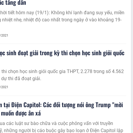
ắc tăng dần
hời tiết hôm nay (19/1): Không khí lạnh đang suy yếu, miền
 nhiệt nhẹ, nhiệt độ cao nhất trong ngày ở vào khoảng 19-
1/2021
ọc sinh đoạt giải trong kỳ thi chọn học sinh giỏi quốc
 thi chọn học sinh giỏi quốc gia THPT, 2.278 trong số 4.562
 dự thi đã đoạt giải.
1/2021
n tại Điện Capitol: Các đối tượng nói ông Trump "mời
 muốn được ân xá
a các luật sư bào chữa và cuộc phỏng vấn với truyền
, những người bị cáo buộc gây bạo loạn ở Điện Capitol lập