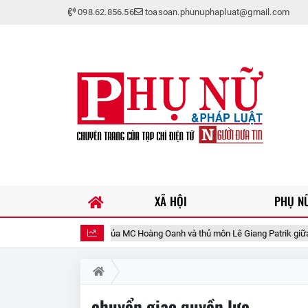
098.62.856.56
toasoan.phunuphapluat@gmail.com
XÃ HỘI
PHỤ NỮ
hái mới nhất của MC Hoàng Oanh và thủ môn Lê Giang Patrik giữa tin đồn tình 
chuyển giao quyền lực