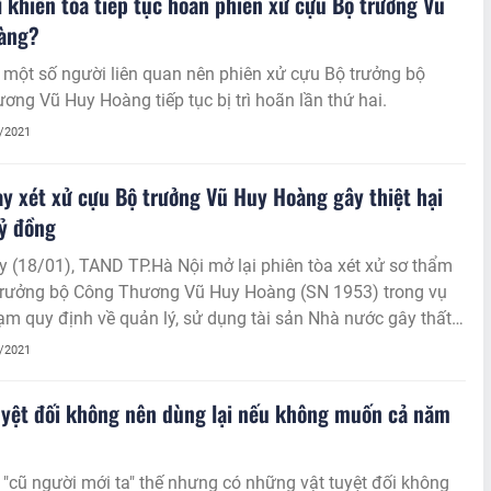
ì khiến tòa tiếp tục hoãn phiên xử cựu Bộ trưởng Vũ
àng?
một số người liên quan nên phiên xử cựu Bộ trưởng bộ
ơng Vũ Huy Hoàng tiếp tục bị trì hoãn lần thứ hai.
1/2021
y xét xử cựu Bộ trưởng Vũ Huy Hoàng gây thiệt hại
ỷ đồng
 (18/01), TAND TP.Hà Nội mở lại phiên tòa xét xử sơ thẩm
trưởng bộ Công Thương Vũ Huy Hoàng (SN 1953) trong vụ
ạm quy định về quản lý, sử dụng tài sản Nhà nước gây thất
ãng phí và vi phạm các quy định về quản lý đất đai xảy ra tại
1/2021
 Thương và TP.HCM.
uyệt đối không nên dùng lại nếu không muốn cả năm
 "cũ người mới ta" thế nhưng có những vật tuyệt đối không