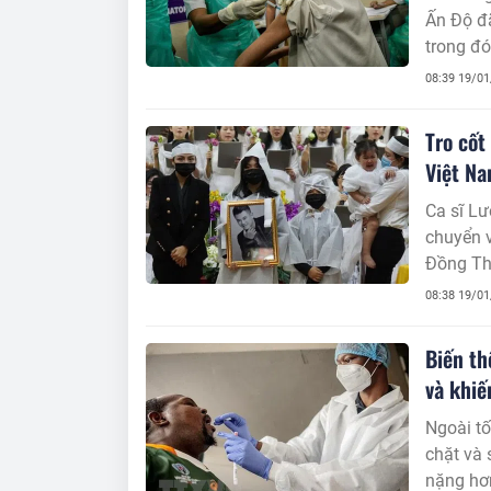
Ấn Độ đã
trong đó
08:39 19/0
Tro cốt
Việt N
Ca sĩ Lư
chuyển v
Đồng Th
08:38 19/0
Biến th
và khiế
Ngoài tố
chặt và 
nặng hơn