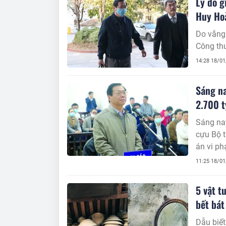
Lý do g
Huy Ho
Do vắng 
Công thư
14:28 18/0
Sáng na
2.700 t
Sáng nay
cựu Bộ 
án vi ph
thoát, l
11:25 18/0
bộ Công
5 vật t
bết bát
Dẫu biết