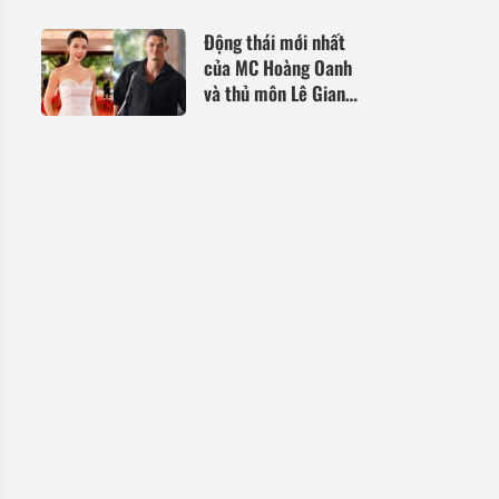
tuyệt đối nên tránh
Động thái mới nhất
của MC Hoàng Oanh
và thủ môn Lê Giang
Patrik giữa tin đồn
tình cảm