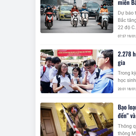
miền B
Dự báo t
Bắc tăng
22 độ C.
07:57 19/0
2.278 h
gia
Trong kỳ
học sinh
20:01 18/0
Bạo loạ
đến" và
Thông qu
thông Mỹ