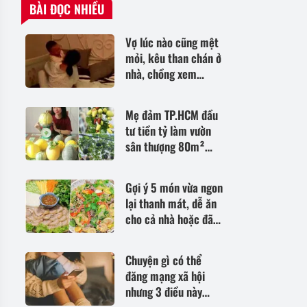
BÀI ĐỌC NHIỀU
Vợ lúc nào cũng mệt
mỏi, kêu than chán ở
nhà, chồng xem
camera giám sát
phòng ngủ thì sững
Mẹ đảm TP.HCM đầu
sờ
tư tiền tỷ làm vườn
sân thượng 80m²
suốt hơn 10 năm, sưu
tầm gần 90 giống
Gợi ý 5 món vừa ngon
hồng táo
lại thanh mát, dễ ăn
cho cả nhà hoặc đãi
khách đều thích hợp
Chuyện gì có thể
đăng mạng xã hội
nhưng 3 điều này