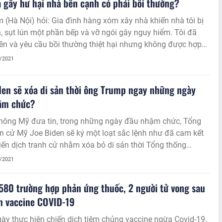
 gây hư hại nhà bên cạnh có phải bồi thường?
(Hà Nội) hỏi: Gia đình hàng xóm xây nhà khiến nhà tôi bị
, sụt lún một phần bếp và vỡ ngói gây nguy hiểm. Tôi đã
ền và yêu cầu bồi thường thiệt hại nhưng không được hợp
 muốn Luật sư tư vấn trách nhiệm xây dựng nhà cũng như
1/2021
ụ nếu bên xây dựng gây hư hại nhà hàng xóm. Xin chân
ảm ơn!
en sẽ xóa di sản thời ông Trump ngay những ngày
ậm chức?
thông Mỹ đưa tin, trong những ngày đầu nhậm chức, Tổng
n cử Mỹ Joe Biden sẽ ký một loạt sắc lệnh như đã cam kết
iến dịch tranh cử nhằm xóa bỏ di sản thời Tổng thống
Trump.
1/2021
580 trường hợp phản ứng thuốc, 2 người tử vong sau
m vaccine COVID-19
ày thực hiện chiến dịch tiêm chủng vaccine ngừa Covid-19,