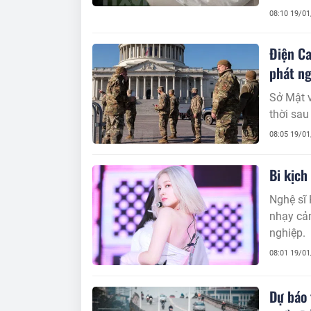
08:10 19/0
Điện Ca
phát ng
Sở Mật v
thời sa
08:05 19/0
Bi kịch
Nghệ sĩ 
nhạy cảm
nghiệp.
08:01 19/0
Dự báo 