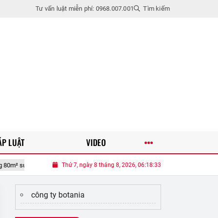
Tư vấn luật miễn phí: 0968.007.001
Tìm kiếm
ÁP LUẬT
VIDEO
n 10 năm, sưu tầm gần 90 giống hồng táo
Thứ 7, ngày 8 tháng 8, 2026, 06:18:34
Vợ lúc nào cũng mệt mỏi, k
công ty botania