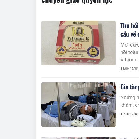
Thu hồi
cầu về 
Mới đây,
hồi toàn qu
Vitamin
phẩm kh
14:00 19/0
Gia tăn
Những ng
khám, ch
11:18 19/0