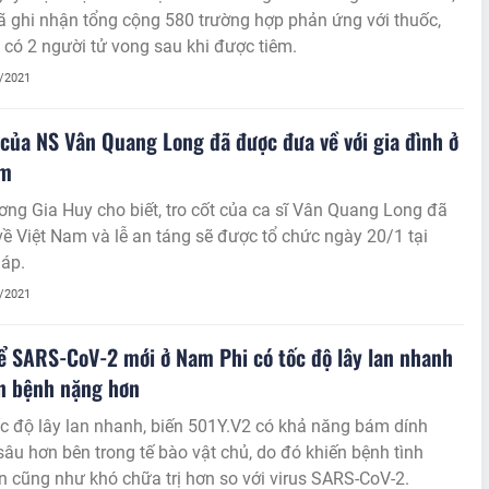
 ghi nhận tổng cộng 580 trường hợp phản ứng với thuốc,
 có 2 người tử vong sau khi được tiêm.
1/2021
 của NS Vân Quang Long đã được đưa về với gia đình ở
am
ơng Gia Huy cho biết, tro cốt của ca sĩ Vân Quang Long đã
ề Việt Nam và lễ an táng sẽ được tổ chức ngày 20/1 tại
áp.
1/2021
ể SARS-CoV-2 mới ở Nam Phi có tốc độ lây lan nhanh
n bệnh nặng hơn
c độ lây lan nhanh, biến 501Y.V2 có khả năng bám dính
sâu hơn bên trong tế bào vật chủ, do đó khiến bệnh tình
 cũng như khó chữa trị hơn so với virus SARS-CoV-2.