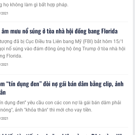
g họ không làm gì bất hợp pháp.
1/2021
 âm mưu nổ súng ở tòa nhà hội đồng bang Florida
tượng đã bị Cục Điều tra Liên bang Mỹ (FBI) bắt hôm 15/1
 gọi nổ súng vào đám đông ủng hộ ông Trump ở tòa nhà hội
g Florida.
1/2021
m “tín dụng đen” đòi nợ gái bán dâm bằng clip, ảnh
hân
n dụng đen” yêu cầu con các con nợ là gái bán dâm phải
 "nóng", ảnh "khỏa thân" thì mới cho vay tiền.
1/2021