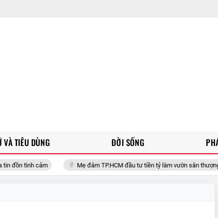
 VÀ TIÊU DÙNG
ĐỜI SỐNG
PH
cảm
Mẹ đảm TP.HCM đầu tư tiền tỷ làm vườn sân thượng 80m² suốt hơ