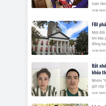
luận rằn
14:36 18/0
FBI phá
Một đối 
khi kêu
đồng ban
14:34 18/0
Bắt nhó
khỏa t
Nhóm “tí
gửi clip
14:31 18/0