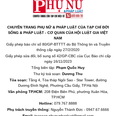
CHUYÊN TRANG PHỤ NỮ & PHÁP LUẬT CỦA TẠP CHÍ ĐỜI
SỐNG & PHÁP LUẬT - CƠ QUAN CỦA HỘI LUẬT GIA VIỆT
NAM
Giấy phép báo chí số 80/GP-BTTTT do Bộ Thông tin và Truyền
thông cấp ngày 27/2/2020
Giấy phép sửa đổi, bổ sung số 42/GP-CBC của Cục Báo chí cấp
ngày 16/11/2023
Tổng biên tập:
Phạm Quốc Huy
Thư ký toà soạn:
Dương Thu
Tòa soạn:
Tầng 4, Tòa tháp Ngôi Sao - Star Tower, đường
Dương Đình Nghệ, Phường Cầu Giấy, TP.Hà Nội
Văn phòng TP.HCM:
208 Điện Biên Phủ, phường Xuân Hòa,
TP.HCM
Hotline:
079.767.8888
Phụ trách truyền thông:
Nguyễn Thành Đức - 0947.67.6666
Email:
toasoan.phunuphapluat@gmail.com