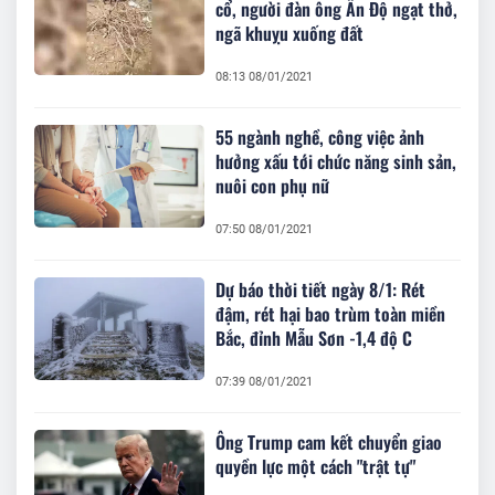
cổ, người đàn ông Ấn Độ ngạt thở,
ngã khuỵu xuống đất
08:13 08/01/2021
55 ngành nghề, công việc ảnh
hưởng xấu tới chức năng sinh sản,
nuôi con phụ nữ
07:50 08/01/2021
Dự báo thời tiết ngày 8/1: Rét
đậm, rét hại bao trùm toàn miền
Bắc, đỉnh Mẫu Sơn -1,4 độ C
07:39 08/01/2021
Ông Trump cam kết chuyển giao
quyền lực một cách "trật tự"