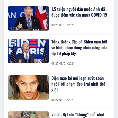
1,5 triệu người dân nước Anh đã
được tiêm vắc xin ngừa COVID-19
08:29 08/01/2021
Tổng thống đắc cử Biden cam kết
sẽ khôi phục đúng chức năng của
Bộ Tư pháp Mỹ
08:27 08/01/2021
Diện mạo kẻ nổi loạn suýt soán
ngôi 'tội phạm đẹp trai nhất thế
giới'
08:27 08/01/2021
Video: Bị trăn "khủng" siết chặt