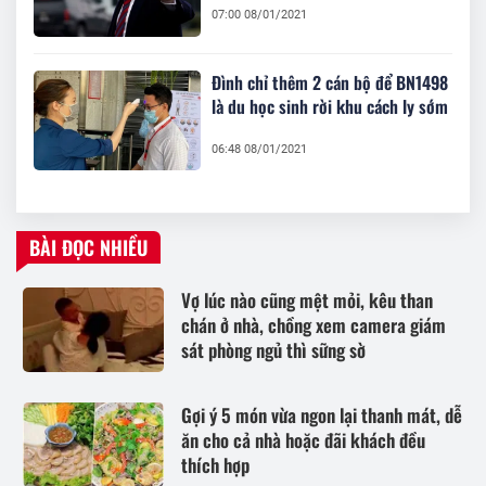
07:00 08/01/2021
Đình chỉ thêm 2 cán bộ để BN1498
là du học sinh rời khu cách ly sớm
06:48 08/01/2021
BÀI ĐỌC NHIỀU
Vợ lúc nào cũng mệt mỏi, kêu than
chán ở nhà, chồng xem camera giám
sát phòng ngủ thì sững sờ
Gợi ý 5 món vừa ngon lại thanh mát, dễ
ăn cho cả nhà hoặc đãi khách đều
thích hợp