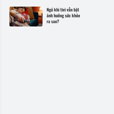
hiện tại nhận nhiều
chú ý
Ngủ khi tivi vẫn bật
ảnh hưởng sức khỏe
ra sao?