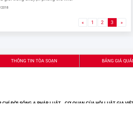
4/2018
«
1
2
3
»
THÔNG TIN TÒA SOẠN
BẢNG GIÁ QUẢ
CHÍ ĐỜI SỐNG & PHÁP LUẬT - CƠ QUAN CỦA HỘI LUẬT GIA VIỆ
 và Truyền thông cấp ngày 27/2/2020
Báo chí cấp ngày 16/11/2023