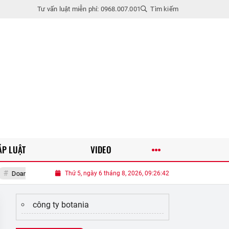
Tư vấn luật miễn phí: 0968.007.001
Tìm kiếm
ÁP LUẬT
VIDEO
oanh nhân Phượng Chanel tuyên bố chỉ tìm người yêu thế hệ 7X
Thứ 5, ngày 6 tháng 8, 2026, 09:26:43
Đề xu
công ty botania