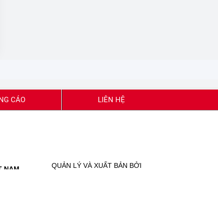
NG CÁO
LIÊN HỆ
QUẢN LÝ VÀ XUẤT BẢN BỞI
T NAM
ĐỜI SỐNG & PHÁP LUẬT