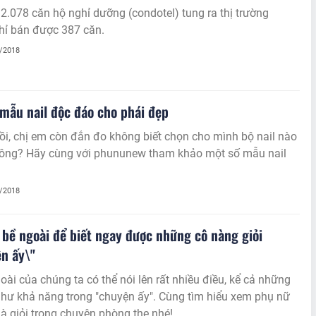
 2.078 căn hộ nghỉ dưỡng (condotel) tung ra thị trường
hỉ bán được 387 căn.
4/2018
 mẫu nail độc đáo cho phái đẹp
ồi, chị em còn đắn đo không biết chọn cho mình bộ nail nào
ãy cùng với phununew tham khảo một số mẫu nail
4/2018
 bề ngoài để biết ngay được những cô nàng giỏi
n ấy\"
oài của chúng ta có thể nói lên rất nhiều điều, kể cả những
hư khả năng trong "chuyện ấy". Cùng tìm hiểu xem phụ nữ
là giỏi trong chuyện phòng the nhé!