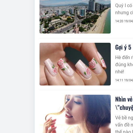
Quý I có
nhưng c
14:20 19/0
Gợi ý 5
Hè đến r
đúng không? H
nhé!
14:11 19/0
Nhìn vẻ
\"chuyệ
Vẻ bề ng
vấn đề n
thế nào 