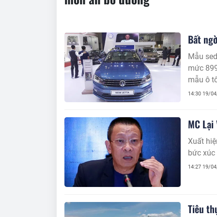
Bất ngờ
Mẫu sed
mức 899 
mẫu ô tô
14:30 19/0
MC Lại 
Xuất hiệ
bức xúc 
14:27 19/0
Tiêu t