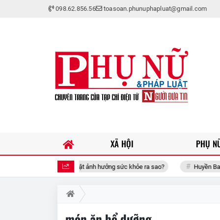
098.62.856.56
toasoan.phunuphapluat@gmail.com
XÃ HỘI
PHỤ NỮ
Ngủ khi tivi vẫn bật ảnh hưởng sức khỏe ra sao?
Huyền Baby đưa
món ăn bổ dưỡng