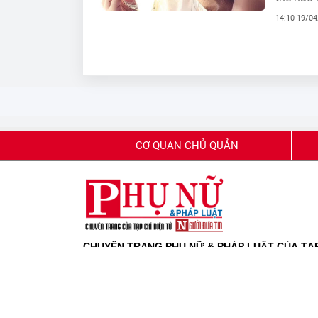
14:10 19/0
CƠ QUAN CHỦ QUẢN
CHUYÊN TRANG PHỤ NỮ & PHÁP LUẬT CỦA TẠP 
Giấy phép báo chí số 80/GP-BTTTT do Bộ Thông tin
Giấy phép sửa đổi, bổ sung số 42/GP-CBC của Cục 
Tổng biên tập:
Phạm Quốc Huy
Thư ký toà soạn:
Dương Thu