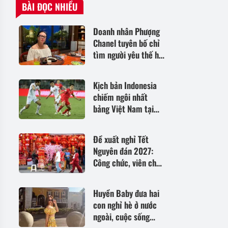
BÀI ĐỌC NHIỀU
Doanh nhân Phượng
Chanel tuyên bố chỉ
tìm người yêu thế hệ
7X
Kịch bản Indonesia
chiếm ngôi nhất
bảng Việt Nam tại
ASEAN Cup 2026:
Trông chờ vào
Đề xuất nghỉ Tết
Campuchia?
Nguyên đán 2027:
Công chức, viên chức
có thể nghỉ tới 10
ngày
Huyền Baby đưa hai
con nghỉ hè ở nước
ngoài, cuộc sống