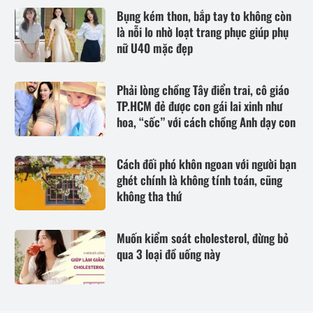
Bụng kém thon, bắp tay to không còn
là nỗi lo nhờ loạt trang phục giúp phụ
nữ U40 mặc đẹp
Phải lòng chồng Tây điển trai, cô giáo
TP.HCM đẻ được con gái lai xinh như
hoa, “sốc” với cách chồng Anh dạy con
Cách đối phó khôn ngoan với người bạn
ghét chính là không tính toán, cũng
không tha thứ
Muốn kiểm soát cholesterol, đừng bỏ
qua 3 loại đồ uống này