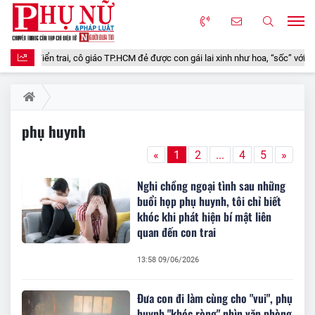
ây điển trai, cô giáo TP.HCM đẻ được con gái lai xinh như hoa, “sốc” với cách 
phụ huynh
«
1
2
...
4
5
»
Nghi chồng ngoại tình sau những
buổi họp phụ huynh, tôi chỉ biết
khóc khi phát hiện bí mật liên
quan đến con trai
13:58 09/06/2026
Đưa con đi làm cùng cho "vui", phụ
huynh "khóc ròng" nhìn văn phòng