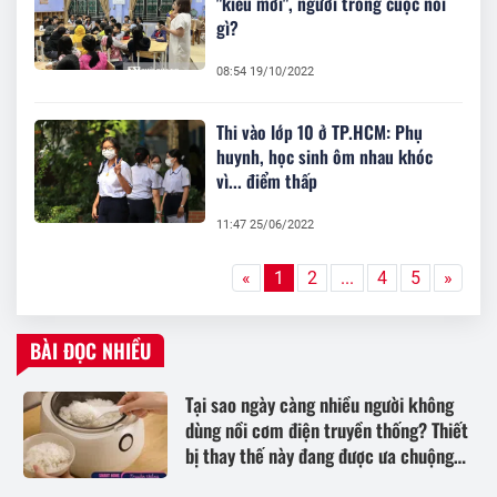
"kiểu mới", người trong cuộc nói
gì?
08:54 19/10/2022
Thi vào lớp 10 ở TP.HCM: Phụ
huynh, học sinh ôm nhau khóc
vì... điểm thấp
11:47 25/06/2022
«
1
2
...
4
5
»
BÀI ĐỌC NHIỀU
Tại sao ngày càng nhiều người không
dùng nồi cơm điện truyền thống? Thiết
bị thay thế này đang được ưa chuộng
hơn