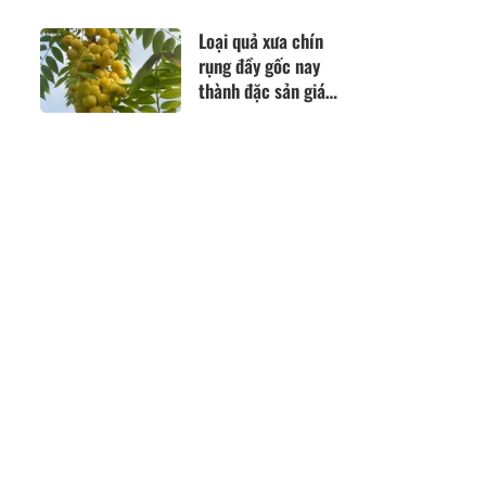
khả năng tự lo cho
mình
Loại quả xưa chín
rụng đầy gốc nay
thành đặc sản giá
180.000 đ/kg, trồng
một lần thu hoạch
nhiều năm, tốt cho
sức khỏe