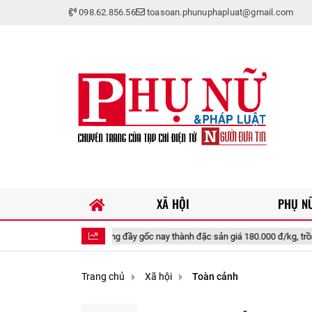
098.62.856.56
toasoan.phunuphapluat@gmail.com
XÃ HỘI
PHỤ NỮ
ưa chín rụng đầy gốc nay thành đặc sản giá 180.000 đ/kg, trồng một lần thu ho
Trang chủ
Xã hội
Toàn cảnh