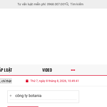
Tư vấn luật miễn phí: 0968.007.001
Tìm kiếm
ÁP LUẬT
VIDEO
n khi bản thân còn có khả năng tự lo cho mình
Thứ 7, ngày 8 tháng 8, 2026, 10:49:43
Nhớ vợ trẻ xin nghỉ làm v
công ty botania