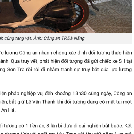
h cùng tang vật. Ảnh: Công an TP.Đà Nẵng
ực lượng Công an nhanh chóng xác định đối tượng thực hiện
ành. Qua truy vết, phát hiện đối tượng đã gửi chiếc xe SH tại
g Sơn Trà rồi rời đi nhằm tránh sự truy bắt của lực lượng
iện pháp nghiệp vụ, đến khoảng 13h30 cùng ngày, Công an
ện, bắt giữ Lê Văn Thành khi đối tượng đang có mặt tại một
 An Hải.
 tượng có 1 tiền án, 3 lần bị đưa đi cai nghiện bắt buộc. Kết
ng dương tính với chất ma túy. Tang vật thu giữ gồm 1 xe mô