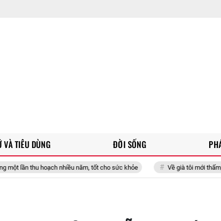
 VÀ TIÊU DÙNG
ĐỜI SỐNG
PH
ạch nhiều năm, tốt cho sức khỏe
Về già tôi mới thấm, chỉ thật sự yên ổ