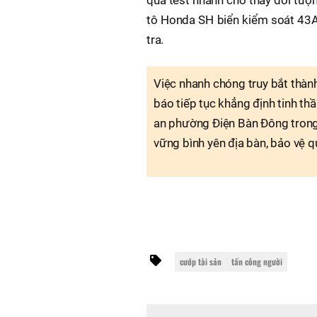
tô Honda SH biển kiểm soát 43AB
tra.
Việc nhanh chóng truy bắt thành
báo tiếp tục khẳng định tinh th
an phường Điện Bàn Đông trong
vững bình yên địa bàn, bảo vệ q
cướp tài sản
tấn công người