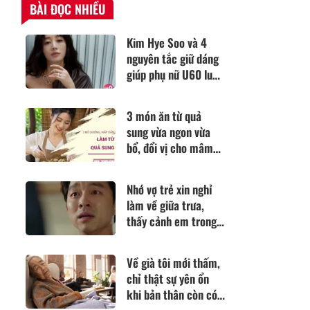
BÀI ĐỌC NHIỀU
Kim Hye Soo và 4
nguyên tắc giữ dáng
giúp phụ nữ U60 luôn
tự tin
3 món ăn từ quả
sung vừa ngon vừa
bổ, đổi vị cho mâm
cơm gia đình
Nhớ vợ trẻ xin nghỉ
làm về giữa trưa,
thấy cảnh em trong
phòng, tôi không thể
bình tĩnh
Về già tôi mới thấm,
chỉ thật sự yên ổn
khi bản thân còn có