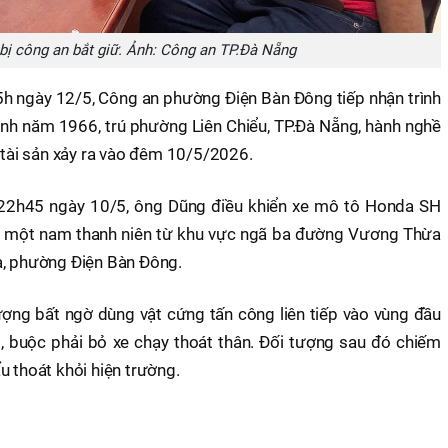
bị công an bắt giữ. Ảnh: Công an TP.Đà Nẵng
5h ngày 12/5, Công an phường Điện Bàn Đông tiếp nhận trình
nh năm 1966, trú phường Liên Chiểu, TP.Đà Nẵng, hành nghề
p tài sản xảy ra vào đêm 10/5/2026.
 22h45 ngày 10/5, ông Dũng điều khiển xe mô tô Honda SH
ở một nam thanh niên từ khu vực ngã ba đường Vương Thừa
à, phường Điện Bàn Đông.
ợng bất ngờ dùng vật cứng tấn công liên tiếp vào vùng đầu
, buộc phải bỏ xe chạy thoát thân. Đối tượng sau đó chiếm
u thoát khỏi hiện trường.