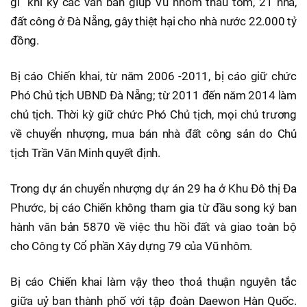
gì” khi ký các văn bản giúp Vũ nhôm thâu tóm, 21 nhà,
đất công ở Đà Nẵng, gây thiệt hại cho nhà nước 22.000 tỷ
đồng.
Bị cáo Chiến khai, từ năm 2006 -2011, bị cáo giữ chức
Phó Chủ tịch UBND Đà Nẵng; từ 2011 đến năm 2014 làm
chủ tịch. Thời kỳ giữ chức Phó Chủ tịch, mọi chủ trương
về chuyển nhượng, mua bán nhà đất công sản do Chủ
tịch Trần Văn Minh quyết định.
Trong dự án chuyển nhượng dự án 29 ha ở Khu Đô thị Đa
Phước, bị cáo Chiến không tham gia từ đầu song ký ban
hành văn bản 5870 về việc thu hồi đất và giao toàn bộ
cho Công ty Cổ phần Xây dựng 79 của Vũ nhôm.
Bị cáo Chiến khai làm vậy theo thoả thuận nguyên tắc
giữa uỷ ban thành phố với tập đoàn Daewon Hàn Quốc.