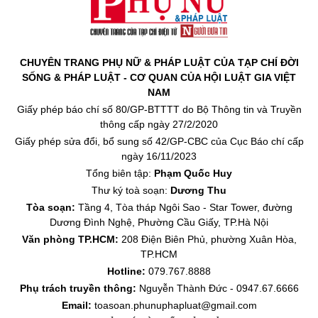
CHUYÊN TRANG PHỤ NỮ & PHÁP LUẬT CỦA TẠP CHÍ ĐỜI
SỐNG & PHÁP LUẬT - CƠ QUAN CỦA HỘI LUẬT GIA VIỆT
NAM
Giấy phép báo chí số 80/GP-BTTTT do Bộ Thông tin và Truyền
thông cấp ngày 27/2/2020
Giấy phép sửa đổi, bổ sung số 42/GP-CBC của Cục Báo chí cấp
ngày 16/11/2023
Tổng biên tập:
Phạm Quốc Huy
Thư ký toà soạn:
Dương Thu
Tòa soạn:
Tầng 4, Tòa tháp Ngôi Sao - Star Tower, đường
Dương Đình Nghệ, Phường Cầu Giấy, TP.Hà Nội
Văn phòng TP.HCM:
208 Điện Biên Phủ, phường Xuân Hòa,
TP.HCM
Hotline:
079.767.8888
Phụ trách truyền thông:
Nguyễn Thành Đức - 0947.67.6666
Email:
toasoan.phunuphapluat@gmail.com