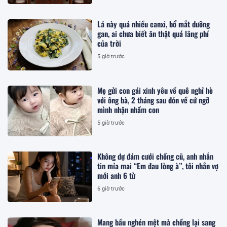
Lá này quá nhiều canxi, bổ mắt dưỡng
gan, ai chưa biết ăn thật quá lãng phí
của trời
5 giờ trước
Mẹ gửi con gái xinh yêu về quê nghỉ hè
với ông bà, 2 tháng sau đón về cứ ngỡ
mình nhận nhầm con
5 giờ trước
Không dự đám cưới chồng cũ, anh nhắn
tin mỉa mai “Em đau lòng à”, tôi nhắn vợ
mới anh 6 từ
6 giờ trước
Mang bầu nghén mệt mà chồng lại sang