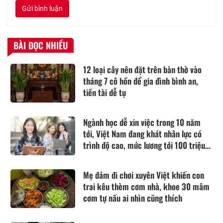
Gửi bình luận
BÀI ĐỌC NHIỀU
12 loại cây nên đặt trên bàn thờ vào
tháng 7 cô hồn để gia đình bình an,
tiền tài dễ tụ
Ngành học dễ xin việc trong 10 năm
tới, Việt Nam đang khát nhân lực có
trình độ cao, mức lương tới 100 triệu
đồng/tháng
Mẹ đảm đi chơi xuyên Việt khiến con
trai kêu thèm cơm nhà, khoe 30 mâm
cơm tự nấu ai nhìn cũng thích