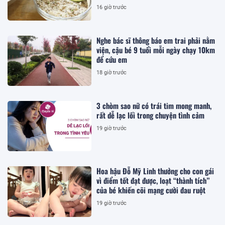
16 giờ trước
Nghe bác sĩ thông báo em trai phải nằm
viện, cậu bé 9 tuổi mỗi ngày chạy 10km
để cứu em
18 giờ trước
3 chòm sao nữ có trái tim mong manh,
rất dễ lạc lối trong chuyện tình cảm
19 giờ trước
Hoa hậu Đỗ Mỹ Linh thưởng cho con gái
vì điểm tốt đạt được, loạt “thành tích”
của bé khiến cõi mạng cười đau ruột
19 giờ trước