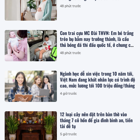
48 phút trước
Con trai cựu MC Đài THVN: Em bé trắng
trẻo bụ bẫm nay trưởng thành, là cầu
thủ bóng đá thi đấu quốc tế, ở chung cư
hạng sang Hà Nội
48 phút trước
Ngành học dễ xin việc trong 10 năm tới,
Việt Nam đang khát nhân lực có trình độ
cao, mức lương tới 100 triệu đồng/tháng
4 giờ trước
12 loại cây nên đặt trên bàn thờ vào
tháng 7 cô hồn để gia đình bình an, tiền
tài dễ tụ
5 giờ trước