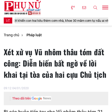
 trai kêu thèm cơm nhà, khoe 30 mâm cơm tự nấu ai nhìn cũng thích
V
Trang chủ
Pháp luật
Xét xử vụ Vũ nhôm thâu tóm đất
công: Diễn biến bất ngờ về lời
khai tại tòa của hai cựu Chủ tịch
09:12 04/01/2020
Theo dõi trên
Bị cáo buộc tiếp tay cho Vũ nhôm thâu tóm 21