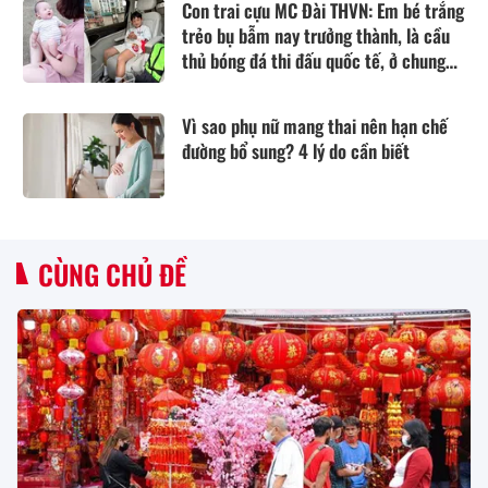
Con trai cựu MC Đài THVN: Em bé trắng
trẻo bụ bẫm nay trưởng thành, là cầu
thủ bóng đá thi đấu quốc tế, ở chung
cư hạng sang Hà Nội
Vì sao phụ nữ mang thai nên hạn chế
đường bổ sung? 4 lý do cần biết
CÙNG CHỦ ĐỀ