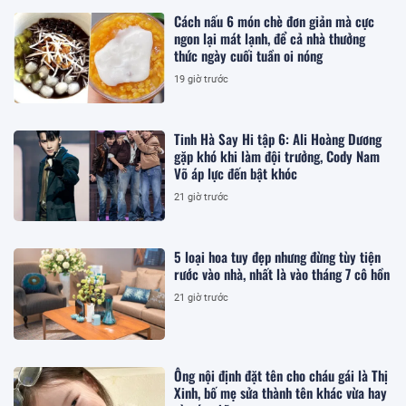
Cách nấu 6 món chè đơn giản mà cực
ngon lại mát lạnh, để cả nhà thưởng
thức ngày cuối tuần oi nóng
19 giờ trước
Tinh Hà Say Hi tập 6: Ali Hoàng Dương
gặp khó khi làm đội trưởng, Cody Nam
Võ áp lực đến bật khóc
21 giờ trước
5 loại hoa tuy đẹp nhưng đừng tùy tiện
rước vào nhà, nhất là vào tháng 7 cô hồn
21 giờ trước
Ông nội định đặt tên cho cháu gái là Thị
Xinh, bố mẹ sửa thành tên khác vừa hay