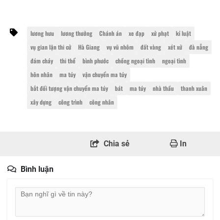
lương hưu
lương thưởng
Chánh án
xe đạp
xử phạt
kỉ luật
vụ gian lận thi cử
Hà Giang
vụ vũ nhôm
đất vàng
xét xử
đà nẵng
đám cháy
thi thể
bình phước
chồng ngoại tình
ngoại tình
hôn nhân
ma túy
vận chuyển ma túy
bắt đối tượng vận chuyển ma túy
bát
ma túy
nhà thầu
thanh xuân
xây dựng
công trình
công nhân
Chia sẻ
In
Bình luận