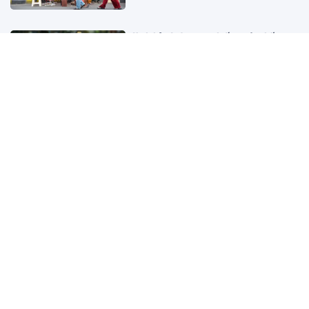
Kịch bản Indonesia chiếm ngôi nhất
bảng Việt Nam tại ASEAN Cup 2026:
Trông chờ vào Campuchia?
19 giờ trước
Mẹ đòi chuyển lớp cho con vì cô giáo
quá xinh đẹp khiến dân tình tranh cãi
20 giờ trước
Phải lòng chàng Tây điển trai, cô gái
Việt đẻ được con gái lai xinh như hoa,
“sốc” với cách chồng Anh dạy con
21 giờ trước
Muốn kiểm soát cholesterol, đừng bỏ