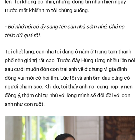
lên. Tôi không cố nhìn, nhưng dòng tin nhắn hiện ngay
trước mắt khiến tim tôi chùng xuống.
- Bố nhớ nói cô ấy sang tên căn nhà sớm nhé. Chủ nợ
thúc dữ quá rồi.
Tôi chết lặng, căn nhà tôi đang ở nằm ở trung tâm thành
phố nên giá trị rất cao. Trước đây Hùng từng nhiều lần nói
sau cưới muốn đón con trai anh về ở chung vì gia đình
đông vui mới có hơi ấm. Lúc tôi và anh ốm đau cũng có
người chăm sóc. Khi đó, tôi thấy anh nói cũng hợp lý nên
đồng ý, thậm chí tự nhủ với lòng mình sẽ đối đãi với con
anh như con ruột.