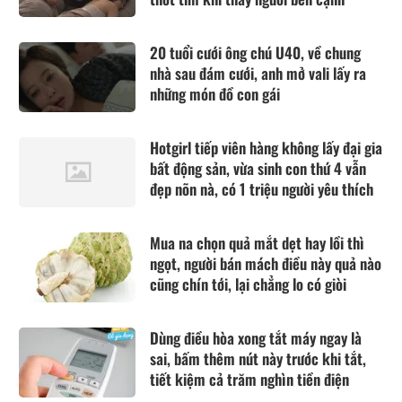
20 tuổi cưới ông chú U40, về chung
nhà sau đám cưới, anh mở vali lấy ra
những món đồ con gái
Hotgirl tiếp viên hàng không lấy đại gia
bất động sản, vừa sinh con thứ 4 vẫn
đẹp nõn nà, có 1 triệu người yêu thích
Mua na chọn quả mắt dẹt hay lồi thì
ngọt, người bán mách điều này quả nào
cũng chín tới, lại chẳng lo có giòi
Dùng điều hòa xong tắt máy ngay là
sai, bấm thêm nút này trước khi tắt,
tiết kiệm cả trăm nghìn tiền điện