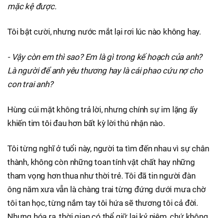
mặc kệ được.
Tôi bật cười, nhưng nước mắt lại rơi lúc nào không hay.
- Vậy còn em thì sao? Em là gì trong kế hoạch của anh?
Là người để anh yêu thương hay là cái phao cứu nợ cho
con trai anh?
Hùng cúi mặt không trả lời, nhưng chính sự im lặng ấy
khiến tim tôi đau hơn bất kỳ lời thú nhận nào.
Tôi từng nghĩ ở tuổi này, người ta tìm đến nhau vì sự chân
thành, không còn những toan tính vật chất hay những
tham vọng hơn thua như thời trẻ. Tôi đã tin người đàn
ông năm xưa vẫn là chàng trai từng đứng dưới mưa chờ
tôi tan học, từng nắm tay tôi hứa sẽ thương tôi cả đời.
Nhưng hóa ra, thời gian có thể giữ lại kỷ niệm, chứ không