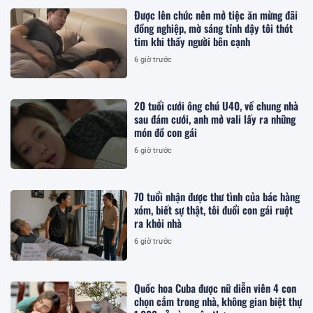
Được lên chức nên mở tiệc ăn mừng đãi
đồng nghiệp, mờ sáng tỉnh dậy tôi thót
tim khi thấy người bên cạnh
6 giờ trước
20 tuổi cưới ông chú U40, về chung nhà
sau đám cưới, anh mở vali lấy ra những
món đồ con gái
6 giờ trước
70 tuổi nhận được thư tình của bác hàng
xóm, biết sự thật, tôi đuổi con gái ruột
ra khỏi nhà
6 giờ trước
Quốc hoa Cuba được nữ diễn viên 4 con
chọn cắm trong nhà, không gian biệt thự