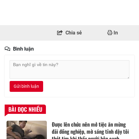
Chia sẻ
In
Bình luận
Gửi bình luận
BÀI ĐỌC NHIỀU
Được lên chức nên mở tiệc ăn mừng
đãi đồng nghiệp, mờ sáng tỉnh dậy tôi
thót tim khi thấy người bên cạnh