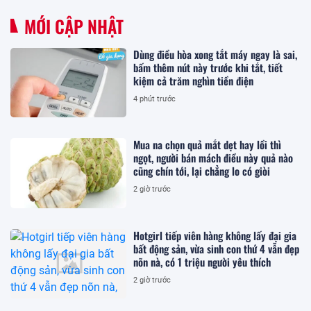
MỚI CẬP NHẬT
Dùng điều hòa xong tắt máy ngay là sai,
bấm thêm nút này trước khi tắt, tiết
kiệm cả trăm nghìn tiền điện
4 phút trước
Mua na chọn quả mắt dẹt hay lồi thì
ngọt, người bán mách điều này quả nào
cũng chín tới, lại chẳng lo có giòi
2 giờ trước
Hotgirl tiếp viên hàng không lấy đại gia
bất động sản, vừa sinh con thứ 4 vẫn đẹp
nõn nà, có 1 triệu người yêu thích
2 giờ trước