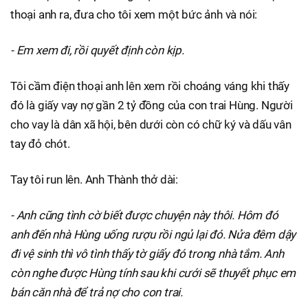
thoại anh ra, đưa cho tôi xem một bức ảnh và nói:
- Em xem đi, rồi quyết định còn kịp.
Tôi cầm điện thoại anh lên xem rồi choáng váng khi thấy
đó là giấy vay nợ gần 2 tỷ đồng của con trai Hùng. Người
cho vay là dân xã hội, bên dưới còn có chữ ký và dấu vân
tay đỏ chót.
Tay tôi run lên. Anh Thành thở dài:
- Anh cũng tình cờ biết được chuyện này thôi. Hôm đó
anh đến nhà Hùng uống rượu rồi ngủ lại đó. Nửa đêm dậy
đi vệ sinh thì vô tình thấy tờ giấy đó trong nhà tắm. Anh
còn nghe được Hùng tính sau khi cưới sẽ thuyết phục em
bán căn nhà để trả nợ cho con trai.