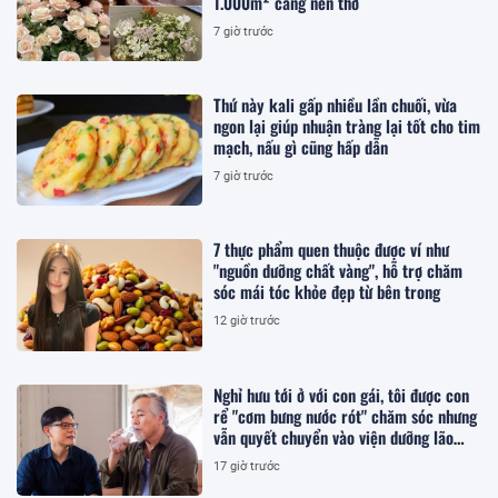
1.000m² càng nên thơ
7 giờ trước
Thứ này kali gấp nhiều lần chuối, vừa
ngon lại giúp nhuận tràng lại tốt cho tim
mạch, nấu gì cũng hấp dẫn
7 giờ trước
7 thực phẩm quen thuộc được ví như
"nguồn dưỡng chất vàng", hỗ trợ chăm
sóc mái tóc khỏe đẹp từ bên trong
12 giờ trước
Nghỉ hưu tới ở với con gái, tôi được con
rể "cơm bưng nước rót" chăm sóc nhưng
vẫn quyết chuyển vào viện dưỡng lão
sống
17 giờ trước