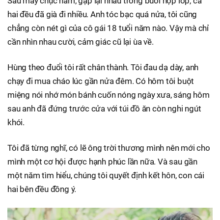
Sau mấy chục năm, gặp lại nhau trong buổi họp lớp, cả
hai đều đã già đi nhiều. Anh tóc bạc quá nửa, tôi cũng
chẳng còn nét gì của cô gái 18 tuổi năm nào. Vậy mà chỉ
cần nhìn nhau cười, cảm giác cũ lại ùa về.
Hùng theo đuổi tôi rất chân thành. Tôi đau dạ dày, anh
chạy đi mua cháo lúc gần nửa đêm. Có hôm tôi buột
miệng nói nhớ món bánh cuốn nóng ngày xưa, sáng hôm
sau anh đã đứng trước cửa với túi đồ ăn còn nghi ngút
khói.
Tôi đã từng nghĩ, có lẽ ông trời thương mình nên mới cho
mình một cơ hội được hạnh phúc lần nữa. Và sau gần
một năm tìm hiểu, chúng tôi quyết định kết hôn, con cái
hai bên đều đồng ý.