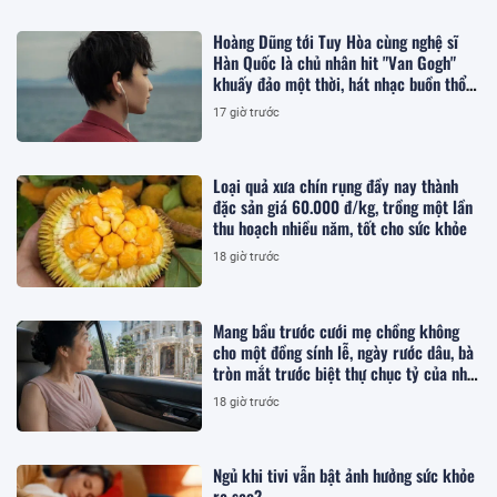
Hoàng Dũng tới Tuy Hòa cùng nghệ sĩ
Hàn Quốc là chủ nhân hit "Van Gogh"
khuấy đảo một thời, hát nhạc buồn thổn
thức
17 giờ trước
Loại quả xưa chín rụng đầy nay thành
đặc sản giá 60.000 đ/kg, trồng một lần
thu hoạch nhiều năm, tốt cho sức khỏe
18 giờ trước
Mang bầu trước cưới mẹ chồng không
cho một đồng sính lễ, ngày rước dâu, bà
tròn mắt trước biệt thự chục tỷ của nhà
tôi
18 giờ trước
Ngủ khi tivi vẫn bật ảnh hưởng sức khỏe
ra sao?