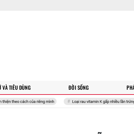
 VÀ TIÊU DÙNG
ĐỜI SỐNG
PH
a riêng mình
Loại rau vitamin K gấp nhiều lần trứng vịt, bổ từ thân đ