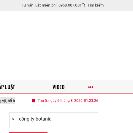
Tư vấn luật miễn phí: 0968.007.001
Tìm kiếm
ÁP LUẬT
VIDEO
ến lá, đem làm kiểu này được món cực ngon mát ngày hè
Thứ 5, ngày 6 tháng 8, 2026, 01:23:27
Trốn trong phòn
công ty botania