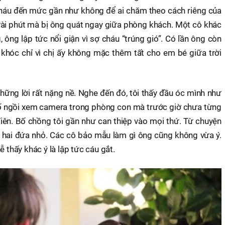
cháu đến mức gần như không để ai chăm theo cách riêng của
vài phút mà bị ông quát ngay giữa phòng khách. Một cô khác
 ông lập tức nổi giận vì sợ cháu “trúng gió”. Có lần ông còn
hóc chỉ vì chị ấy không mặc thêm tất cho em bé giữa trời
hững lời rất nặng nề. Nghe đến đó, tôi thấy đầu óc mình như
 cố ngồi xem camera trong phòng con mà trước giờ chưa từng
 điên. Bố chồng tôi gần như can thiệp vào mọi thứ. Từ chuyện
a hai đứa nhỏ. Các cô bảo mẫu làm gì ông cũng không vừa ý.
ễ thấy khác ý là lập tức cáu gắt.