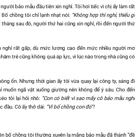
người bảo mẫu đầu tiên xin nghỉ. Tôi hơi tiếc vì chị ấy làm rất
. Bố chồng tôi chỉ lạnh nhạt nói:
“Không hợp thì nghỉ, thiếu gì
tháng sau đó, người thứ hai cũng xin nghỉ, rồi đến người thứ
xin nghỉ rất gấp, dù mức lương cao đến mức nhiều người mơ
hăm trẻ cũng không quá áp lực, vì lúc nào trong nhà cũng có
ông ổn. Nhưng thời gian ấy tôi vừa quay lại công ty, sáng đi
chỉ muốn ngã vật xuống giường nên không để ý sâu. Cho đến
o tôi lại hỏi nhỏ:
“Con có biết vì sao mấy cô bảo mẫu nghỉ
c đầu. Cô ấy thở dài:
“Vì bố chồng con đó”!
uyện bố chồng tôi thường xuyên la mắng bảo mẫu đã thành “đề