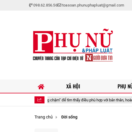
098.62.856.56
toasoan.phunuphapluat@gmail.com
XÃ HỘI
PHỤ NỮ
ch “sống chậm” để tìm thấy điều phù hợp với bản thân, hoàn thiện theo cách củ
Trang chủ
Đời sống