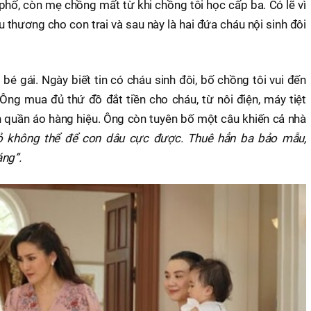
phố, còn mẹ chồng mất từ khi chồng tôi học cấp ba. Có lẽ vì
 thương cho con trai và sau này là hai đứa cháu nội sinh đôi
i bé gái. Ngày biết tin có cháu sinh đôi, bố chồng tôi vui đến
ng mua đủ thứ đồ đắt tiền cho cháu, từ nôi điện, máy tiệt
n quần áo hàng hiệu. Ông còn tuyên bố một câu khiến cả nhà
ỏ không thể để con dâu cực được. Thuê hẳn ba bảo mẫu,
áng”.