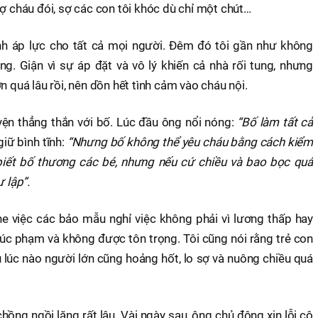
sợ cháu đói, sợ các con tôi khóc dù chỉ một chút…
nh áp lực cho tất cả mọi người. Đêm đó tôi gần như không
ng. Giận vì sự áp đặt và vô lý khiến cả nhà rối tung, nhưng
n quá lâu rồi, nên dồn hết tình cảm vào cháu nội.
yện thẳng thắn với bố. Lúc đầu ông nổi nóng:
“Bố làm tất cả
giữ bình tĩnh:
“Nhưng bố không thể yêu cháu bằng cách kiểm
biết bố thương các bé, nhưng nếu cứ chiều và bao bọc quá
 lập”.
e việc các bảo mẫu nghỉ việc không phải vì lương thấp hay
xúc phạm và không được tôn trọng. Tôi cũng nói rằng trẻ con
 lúc nào người lớn cũng hoảng hốt, lo sợ và nuông chiều quá
chồng ngồi lặng rất lâu. Vài ngày sau, ông chủ động xin lỗi cô