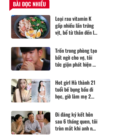
BÀI ĐỌC NHIỀU
Loại rau vitamin K
gấp nhiều lần trứng
vịt, bổ từ thân đến lá,
đem làm kiểu này
được món cực ngon
Trốn trong phòng tạo
mát ngày hè
bất ngờ cho vợ, tôi
tức giận phát hiện bí
mật động trời em
giấu kín suốt 3 năm
Hot girl Hà thành 21
tuổi bế bụng bầu đi
học, giờ làm mẹ 2
con đẹp nõn nà,
chồng tặng miệt
Đi đăng ký kết hôn
vườn 900m2
sau 6 tháng quen, tôi
tròn mắt khi anh nói