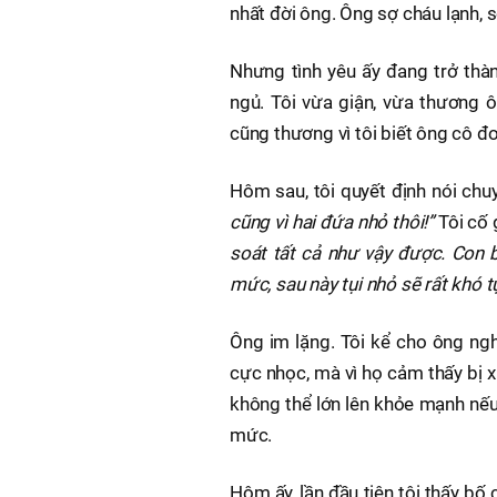
nhất đời ông. Ông sợ cháu lạnh, 
Nhưng tình yêu ấy đang trở thà
ngủ. Tôi vừa giận, vừa thương ô
cũng thương vì tôi biết ông cô đơ
Hôm sau, tôi quyết định nói chu
cũng vì hai đứa nhỏ thôi!”
Tôi cố 
soát tất cả như vậy được. Con 
mức, sau này tụi nhỏ sẽ rất khó tự
Ông im lặng. Tôi kể cho ông ngh
cực nhọc, mà vì họ cảm thấy bị 
không thể lớn lên khỏe mạnh nếu
mức.
Hôm ấy, lần đầu tiên tôi thấy bố 