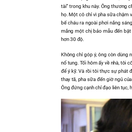
tài” trong khu này. Ông thương 
họ. Một cô chỉ vì pha sữa chậm 
bế cháu ra ngoài phơi nắng sáng,
mắng một chị bảo mẫu đến bật k
hơn 30 độ.
Không chỉ góp ý, ông còn dùng n
nổ tung. Tối hôm ấy về nhà, tôi
để ý kỹ. Và rồi tôi thực sự phát
thay tã, pha sữa đến giờ ngủ củ
Ông đứng cạnh chỉ đạo liên tục, h