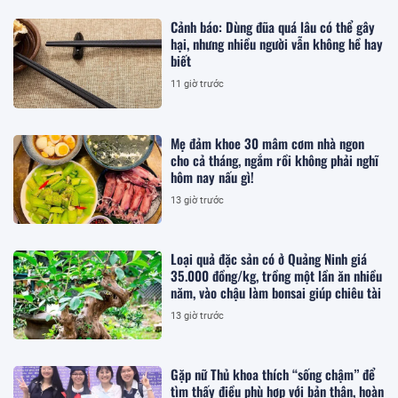
Cảnh báo: Dùng đũa quá lâu có thể gây
hại, nhưng nhiều người vẫn không hề hay
biết
11 giờ trước
Mẹ đảm khoe 30 mâm cơm nhà ngon
cho cả tháng, ngắm rồi không phải nghĩ
hôm nay nấu gì!
13 giờ trước
Loại quả đặc sản có ở Quảng Ninh giá
35.000 đồng/kg, trồng một lần ăn nhiều
năm, vào chậu làm bonsai giúp chiêu tài
13 giờ trước
Gặp nữ Thủ khoa thích “sống chậm” để
tìm thấy điều phù hợp với bản thân, hoàn