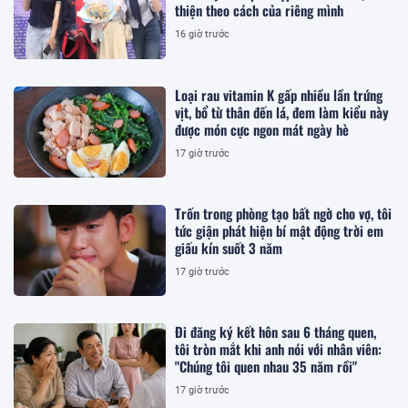
thiện theo cách của riêng mình
16 giờ trước
Loại rau vitamin K gấp nhiều lần trứng
vịt, bổ từ thân đến lá, đem làm kiểu này
được món cực ngon mát ngày hè
17 giờ trước
Trốn trong phòng tạo bất ngờ cho vợ, tôi
tức giận phát hiện bí mật động trời em
giấu kín suốt 3 năm
17 giờ trước
Đi đăng ký kết hôn sau 6 tháng quen,
tôi tròn mắt khi anh nói với nhân viên:
"Chúng tôi quen nhau 35 năm rồi"
17 giờ trước