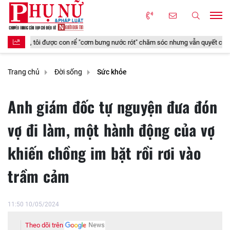
 rể "cơm bưng nước rót" chăm sóc nhưng vẫn quyết chuyển vào viện dưỡng lão sốn
Trang chủ
Đời sống
Sức khỏe
Anh giám đốc tự nguyện đưa đón
vợ đi làm, một hành động của vợ
khiến chồng im bặt rồi rơi vào
trầm cảm
11:50 10/05/2024
Theo dõi trên