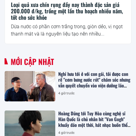
Loại quả xưa chín rụng đầy nay thành đặc sản giá
200.000 đ/kg, trồng một lần thu hoạch nhiều năm,
tốt cho sức khỏe
Dừa nước có phần cơm trắng trong, giòn dẻo, vị ngọt
thanh mát và là nguyên liệu tạo nên nhiều...
MỚI CẬP NHẬT
Nghỉ hưu tới ở với con gái, tôi được con
rể "cơm bưng nước rót" chăm sóc nhưng
vẫn quyết chuyển vào viện dưỡng lão
sống
4 giờ trước
Hoàng Dũng tới Tuy Hòa cùng nghệ sĩ
Hàn Quốc là chủ nhân hit "Van Gogh"
khuấy đảo một thời, hát nhạc buồn thổn
thức
4 giờ trước