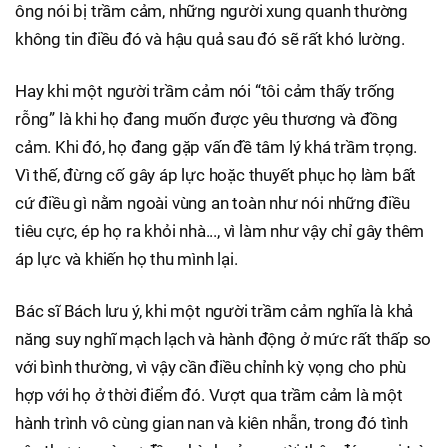
ông nói bị trầm cảm, những người xung quanh thường
không tin điều đó và hậu quả sau đó sẽ rất khó lường.
Hay khi một người trầm cảm nói “tôi cảm thấy trống
rỗng” là khi họ đang muốn được yêu thương và đồng
cảm. Khi đó, họ đang gặp vấn đề tâm lý khá trầm trọng.
Vì thế, đừng cố gây áp lực hoặc thuyết phục họ làm bất
cứ điều gì nằm ngoài vùng an toàn như nói những điều
tiêu cực, ép họ ra khỏi nhà..., vì làm như vậy chỉ gây thêm
áp lực và khiến họ thu mình lại.
Bác sĩ Bách lưu ý, khi một người trầm cảm nghĩa là khả
năng suy nghĩ mạch lạch và hành động ở mức rất thấp so
với bình thường, vì vậy cần điều chỉnh kỳ vọng cho phù
hợp với họ ở thời điểm đó. Vượt qua trầm cảm là một
hành trình vô cùng gian nan và kiên nhẫn, trong đó tình