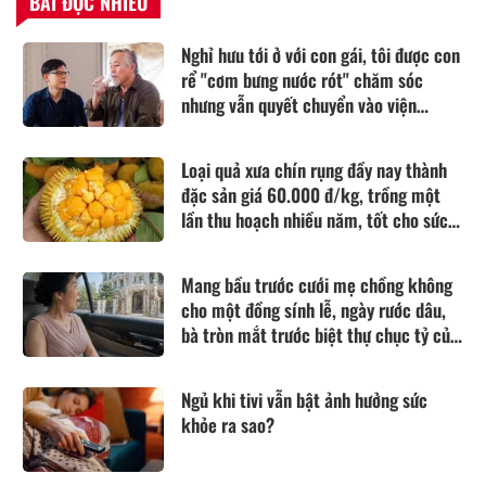
BÀI ĐỌC NHIỀU
Nghỉ hưu tới ở với con gái, tôi được con
rể "cơm bưng nước rót" chăm sóc
nhưng vẫn quyết chuyển vào viện
dưỡng lão sống
Loại quả xưa chín rụng đầy nay thành
đặc sản giá 60.000 đ/kg, trồng một
lần thu hoạch nhiều năm, tốt cho sức
khỏe
Mang bầu trước cưới mẹ chồng không
cho một đồng sính lễ, ngày rước dâu,
bà tròn mắt trước biệt thự chục tỷ của
nhà tôi
Ngủ khi tivi vẫn bật ảnh hưởng sức
khỏe ra sao?