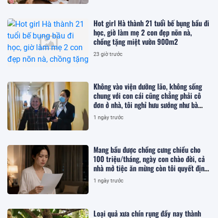
Hot girl Hà thành 21 tuổi bế bụng bầu đi
học, giờ làm mẹ 2 con đẹp nõn nà,
chồng tặng miệt vườn 900m2
23 giờ trước
Không vào viện dưỡng lão, không sống
chung với con cái cũng chẳng phải cô
đơn ở nhà, tôi nghỉ hưu sướng như bà
hoàng ở nơi này!
1 ngày trước
Mang bầu được chồng cưng chiều cho
100 triệu/tháng, ngày con chào đời, cả
nhà mở tiệc ăn mừng còn tôi quyết định
ly hôn
1 ngày trước
Loại quả xưa chín rụng đầy nay thành