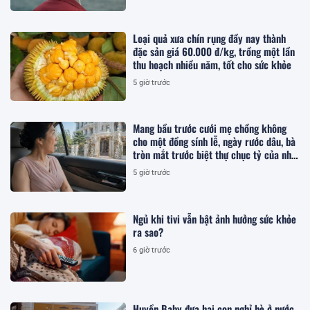
Loại quả xưa chín rụng đầy nay thành
đặc sản giá 60.000 đ/kg, trồng một lần
thu hoạch nhiều năm, tốt cho sức khỏe
5 giờ trước
Mang bầu trước cưới mẹ chồng không
cho một đồng sính lễ, ngày rước dâu, bà
tròn mắt trước biệt thự chục tỷ của nhà
tôi
5 giờ trước
Ngủ khi tivi vẫn bật ảnh hưởng sức khỏe
ra sao?
6 giờ trước
Huyền Baby đưa hai con nghỉ hè ở nước