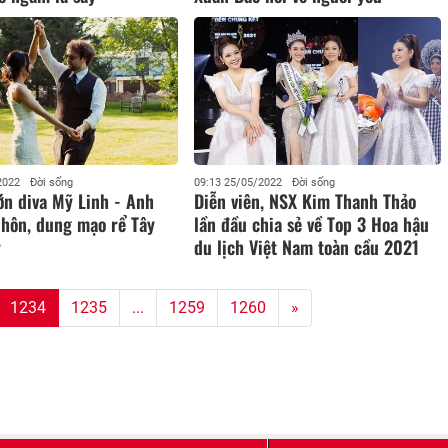
2022
Đời sống
09:13 25/05/2022
Đời sống
ớn diva Mỹ Linh - Anh
Diễn viên, NSX Kim Thanh Thảo
 hôn, dung mạo rể Tây
lần đầu chia sẻ về Top 3 Hoa hậu
ý
du lịch Việt Nam toàn cầu 2021
1234
1235
...
1259
1260
»