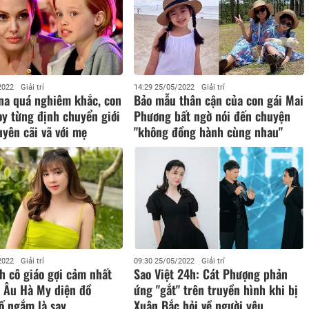
2022
Giải trí
14:29 25/05/2022
Giải trí
ina quá nghiêm khắc, con
Bảo mẫu thân cận của con gái Mai
y từng định chuyển giới
Phương bất ngờ nói đến chuyện
yên cãi vã với mẹ
"không đồng hành cùng nhau"
2022
Giải trí
09:30 25/05/2022
Giải trí
h cô giáo gợi cảm nhất
Sao Việt 24h: Cát Phượng phản
, Âu Hà My diện đồ
ứng "gắt" trên truyền hình khi bị
ố ngắm là say
Xuân Bắc hỏi về người yêu