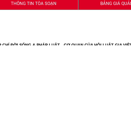
THÔNG TIN TÒA SOẠN
BẢNG GIÁ QUẢ
CHÍ ĐỜI SỐNG & PHÁP LUẬT - CƠ QUAN CỦA HỘI LUẬT GIA VIỆ
 và Truyền thông cấp ngày 27/2/2020
Báo chí cấp ngày 16/11/2023
r, đường Dương Đình Nghệ, Phường Cầu Giấy, TP.Hà Nội
Xuân Hòa, TP.HCM
7.67.6666
 và Pháp luật - Tạp chí Đời sống và Pháp luật. Chỉ được phép dẫn n