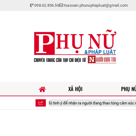
098.62.856.56
toasoan.phunuphapluat@gmail.com
XÃ HỘI
PHỤ NỮ
 nghiệm: Bạn có đủ tinh ý để nhận ra người đang thao túng cảm xúc mình?