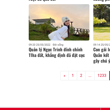
09:20 25/05/2022
Đời sống
09:14 25/05/
Quản lý Ngọc Trinh đính chính
Con gái l
11ha đất, khẳng định đã đặt cọc
Quân kết
gây chú 
«
1
2
...
1233