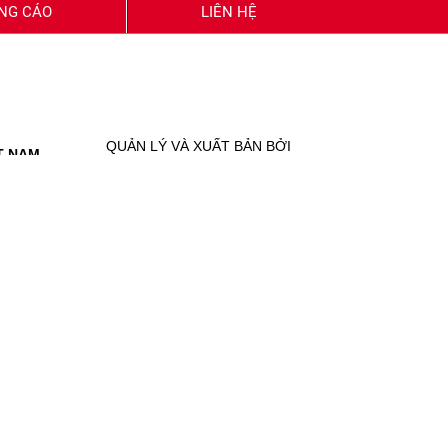
NG CÁO
LIÊN HỆ
QUẢN LÝ VÀ XUẤT BẢN BỞI
T NAM
ĐỜI SỐNG & PHÁP LUẬT
guồn khi có thoả thuận bằng văn bản.