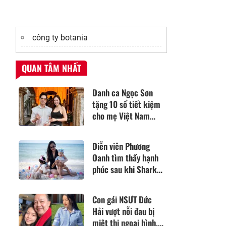
công ty botania
QUAN TÂM NHẤT
Danh ca Ngọc Sơn
tặng 10 sổ tiết kiệm
cho mẹ Việt Nam
Anh hùng
Diễn viên Phương
Oanh tìm thấy hạnh
phúc sau khi Shark
Bình bị bắt
Con gái NSƯT Đức
Hải vượt nỗi đau bị
miệt thị ngoại hình,