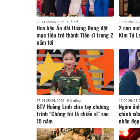
22:13 25/05/2022
Giải trí
19:38 25/05/
Hoa hậu Áo dài Hoàng Dung đặt
2 con nu
mục tiêu trở thành Tiến sĩ trong 2
Kim Tử Lo
năm tới
17:14 25/05/2022
Đời sống
17:00 25/05/
BTV Hoàng Linh chia tay chương
Ngắm ảnh
trình "Chúng tôi là chiến sĩ" sau
chỉnh sửa
15 năm
nhân đẹp