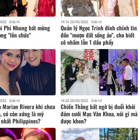
2022
Giải trí
19:16 25/05/2022
Giải trí
ôi Phi Nhung hát mừng
Quản lý Ngọc Trinh đính chính tin
ng "lên chức"
đồn "mượn đất sống ảo", cho biết
cô nhầm lẫn 1 dấu phẩy
2022
Giải trí
16:26 25/05/2022
Giải trí
 Marian Rivera khi chưa
Chiến Thắng bất ngờ bị đuổi khỏi
, có còn xứng là mỹ
đám cưới Mạc Văn Khoa, nói gì mà
 nhất Philippines?
được khen?