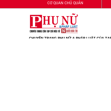
CƠ QUAN CHỦ QUẢN
CHUYÊN TRANG PHỤ NỮ & PHÁP LUẬT CỦA TẠP 
Giấy phép báo chí số 80/GP-BTTTT do Bộ Thông tin
Giấy phép sửa đổi, bổ sung số 42/GP-CBC của Cục 
Tổng biên tập:
Phạm Quốc Huy
Thư ký toà soạn:
Dương Thu
Tòa soạn:
Tầng 4, Tòa tháp Ngôi Sao - Star Towe
Văn phòng TP.HCM:
208 Điện Biên Phủ, phường 
Hotline:
079.767.8888
Phụ trách truyền thông:
Nguyễn Thành Đức - 094
Email:
toasoan.phunuphapluat@gmail.com
Bản quyền thuộc Chuyên trang Phụ nữ