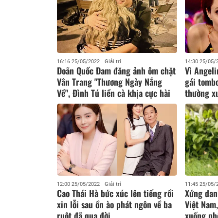
16:16 25/05/2022
Giải trí
14:30 25/05/
Doãn Quốc Đam đăng ảnh ôm chặt
Vì Angel
Vân Trang "Thương Ngày Nắng
gái tombo
Về", Đình Tú liền cà khịa cực hài
thường xu
12:00 25/05/2022
Giải trí
11:45 25/05/
Cao Thái Hà bức xúc lên tiếng rồi
Xứng dan
xin lỗi sau ồn ào phát ngôn về ba
Việt Nam
ruột đã qua đời
xuống ph