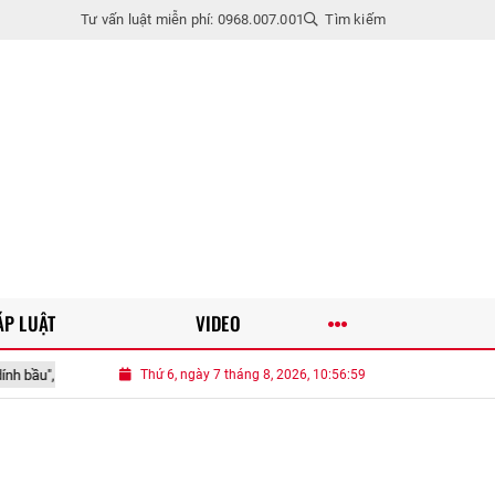
Tư vấn luật miễn phí: 0968.007.001
Tìm kiếm
ÁP LUẬT
VIDEO
nửa đêm tỉnh giấc, bà tím mặt
Thứ 6, ngày 7 tháng 8, 2026, 10:57:00
Loại quả xưa chín rụng đầy gốc nay thành