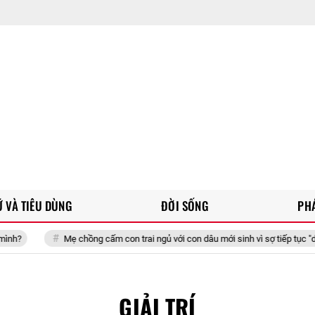
 VÀ TIÊU DÙNG
ĐỜI SỐNG
PH
Mẹ chồng cấm con trai ngủ với con dâu mới sinh vì sợ tiếp tục "dính bầu", 
GIẢI TRÍ