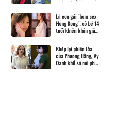
đạt thành tích tốt
nghiệp đại học Top
Là con gái "bom sex
1% thế giới
Hong Kong", cô bé 14
tuổi khiến khán giả
trầm trồ vì diện mạo,
vóc dáng
Khép lại phiên tòa
của Phương Hằng, Vy
Oanh khổ sở nói phải
tiếp tục sống dù "vết
thương chực chờ ứa
máu"