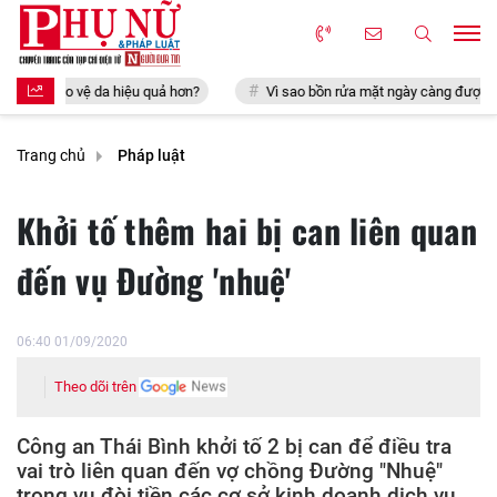
u quả hơn?
Vì sao bồn rửa mặt ngày càng được đưa ra khỏi phòng tắm
Trang chủ
Pháp luật
Khởi tố thêm hai bị can liên quan
đến vụ Đường 'nhuệ'
06:40 01/09/2020
Theo dõi trên
Công an Thái Bình khởi tố 2 bị can để điều tra
vai trò liên quan đến vợ chồng Đường "Nhuệ"
trong vụ đòi tiền các cơ sở kinh doanh dịch vụ