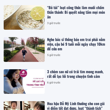
“Bỏ túi” loạt công thức làm muối chấm
thần thánh: Bí quyết nâng tầm mọi món
ăn
3 giờ trước
Nghe bác sĩ thông báo em trai phải nằm
viện, cậu bé 9 tuổi mỗi ngày chạy 10km
để cứu em
5 giờ trước
3 chòm sao nữ có trái tim mong manh,
rất dễ lạc lối trong chuyện tình cảm
6 giờ trước
Hoa hậu Đỗ Mỹ Linh thưởng cho con gái
vì điểm tốt đạt được, loạt “thành tích”