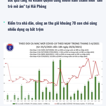
Bắt quả tang Vũ Khánh Quỳnh cùng nhóm nam thanh niên "làm
trò mờ ám" tại Hải Phòng
Kiểm tra nhà dân, công an thu giữ khoảng 70 con chó cùng
nhiều dụng cụ bắt trộm