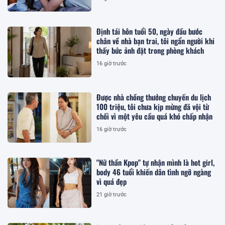
Định tái hôn tuổi 50, ngày đầu bước
chân về nhà bạn trai, tôi ngẩn người khi
thấy bức ảnh đặt trong phòng khách
16 giờ trước
Được nhà chồng thưởng chuyến du lịch
100 triệu, tôi chưa kịp mừng đã vội từ
chối vì một yêu cầu quá khó chấp nhận
16 giờ trước
"Nữ thần Kpop" tự nhận mình là hot girl,
body 46 tuổi khiến dân tình ngỡ ngàng
vì quá đẹp
21 giờ trước