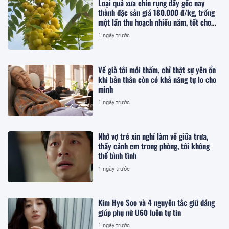
Loại quả xưa chín rụng đầy gốc nay
thành đặc sản giá 180.000 đ/kg, trồng
một lần thu hoạch nhiều năm, tốt cho
sức khỏe
1 ngày trước
Về già tôi mới thấm, chỉ thật sự yên ổn
khi bản thân còn có khả năng tự lo cho
mình
1 ngày trước
Nhớ vợ trẻ xin nghỉ làm về giữa trưa,
thấy cảnh em trong phòng, tôi không
thể bình tĩnh
1 ngày trước
Kim Hye Soo và 4 nguyên tắc giữ dáng
giúp phụ nữ U60 luôn tự tin
1 ngày trước