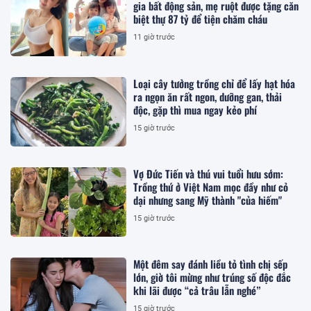
gia bất động sản, mẹ ruột được tặng căn
biệt thự 87 tỷ để tiện chăm cháu
11 giờ trước
Loại cây tưởng trồng chỉ để lấy hạt hóa
ra ngọn ăn rất ngon, dưỡng gan, thải
độc, gặp thì mua ngay kẻo phí
15 giờ trước
Vợ Đức Tiến và thú vui tuổi hưu sớm:
Trồng thứ ở Việt Nam mọc đầy như cỏ
dại nhưng sang Mỹ thành "của hiếm"
15 giờ trước
Một đêm say đánh liều tỏ tình chị sếp
lớn, giờ tôi mừng như trúng số độc đắc
khi lãi được “cả trâu lẫn nghé”
15 giờ trước