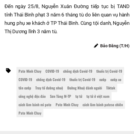
Đến ngày 25/8, Nguyễn Xuân Đường tiếp tục bị TAND
tỉnh Thái Bình phạt 3 năm 6 tháng tù do liên quan vụ hành
hung phụ xe khách ở TP Thái Bình. Cùng tội danh, Nguyễn
Thị Dương lĩnh 3 năm tù.
Bảo Đăng (T/H)
Pate Minh Chay
COVID-19
chống dịch Covid-19
thuốc trị Covid-19
COVID-19
chống dịch Covid-19
thuốc trị Covid-19
cướp
cướp xe
tên cướp
Truy tố đường nhuệ
Đường Nhuệ đánh người
Tiktok
công nghệ độc đáo
Sơn Tùng M-TP
tự tử
tự tử ở việt nam
cách làm bánh mì pate
Pate Minh Chay
cách làm bánh pateso chiên
Pate Minh Chay