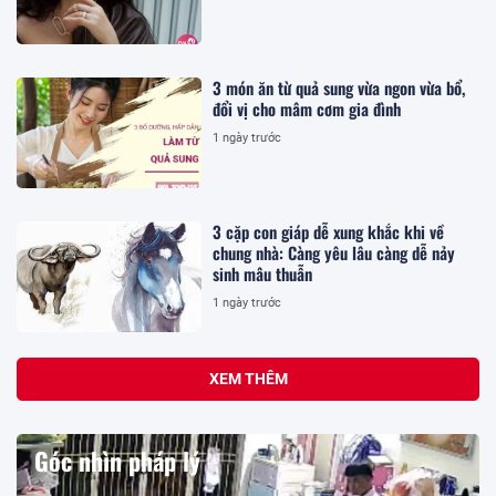
3 món ăn từ quả sung vừa ngon vừa bổ,
đổi vị cho mâm cơm gia đình
1 ngày trước
3 cặp con giáp dễ xung khắc khi về
chung nhà: Càng yêu lâu càng dễ nảy
sinh mâu thuẫn
1 ngày trước
XEM THÊM
Góc nhìn pháp lý