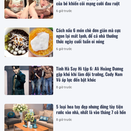
của bé khiến cõi mạng cười đau ruột
6 giờ trước
Cách nấu 6 món chè đơn giản mà cực
ngon lại mát lạnh, để cả nhà thưởng
thức ngày cuối tuần oi nóng
6 giờ trước
Tinh Hà Say Hi tập 6: Ali Hoàng Dương
gặp khó khi làm đội trưởng, Cody Nam
Võ áp lực đến bật khóc
8 giờ trước
5 loại hoa tuy đẹp nhưng đừng tùy tiện
rước vào nhà, nhất là vào tháng 7 cô hồn
8 giờ trước