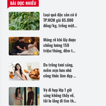
BÀI ĐỌC NHIỀU
Loại quả đặc sản có ở
TP.HCM giá 85.000
đồng/kg, trồng một
lần ăn nhiều năm,
vào chậu làm bonsai
Mừng rỡ khi lấy được
còn hút lộc
chồng lương 150
triệu/tháng, đêm tân
hôn tôi nghĩ mình đã
lấy nhầm người
Da trông tươi sáng,
mềm mịn hơn nhờ
công thức làm đẹp từ
nguyên liệu quen
thuộc trong gian bếp
Vợ đi họp lớp 1 giờ
sáng không thấy về,
tôi lo lắng đi tìm thì