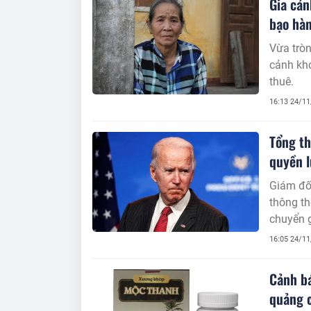
Gia cản
bạo hà
Vừa tròn
cảnh khó
thuê.
16:13 24/1
Tổng th
quyền l
Giám đố
thông t
chuyển g
16:05 24/1
Cảnh b
quảng 