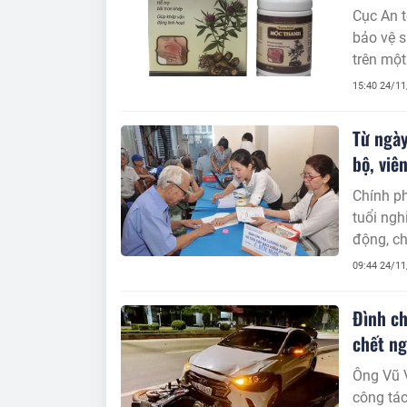
Cục An 
bảo vệ 
trên một 
trái phé
15:40 24/1
phạm cá
Từ ngày
bộ, viê
Chính p
tuổi ngh
động, ch
09:44 24/1
Đình ch
chết ng
Ông Vũ V
công tác