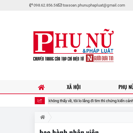
098.62.856.56
toasoan.phunuphapluat@gmail.com
XÃ HỘI
PHỤ NỮ
ớp 1 giờ sáng không thấy về, tôi lo lắng đi tìm thì chứng kiến cảnh tượng cay mắt
bạo hành nhân viên