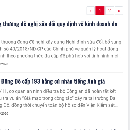
«
1
2
»
 thương đề nghị sửa đổi quy định về kinh doanh đa
 thương đang đề nghị xây dựng Nghị định sửa đổi, bổ sung
nh số 40/2018/NĐ-CP của Chính phủ về quản lý hoạt động
nh theo phương thức đa cấp để phù hợp với tình hình mới
.
1/2020
 Đông Đô cấp 193 bằng cử nhân tiếng Anh giả
11, cơ quan an ninh điều tra bộ Công an đã hoàn tất kết
u tra vụ án “Giả mạo trong công tác” xảy ra tại trường Đại
 Đô, đồng thời chuyển toàn bộ hồ sơ đến Viện Kiểm sát
 tối cao đề nghị truy tố 10 bị can là cựu cán bộ trường Đại
1/2020
 Đô về hành vi “Giả mạo trong công tác”.