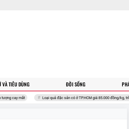
 VÀ TIÊU DÙNG
ĐỜI SỐNG
PH
Loại quả đặc sản có ở TP.HCM giá 85.000 đồng/kg, trồng một lần ăn 