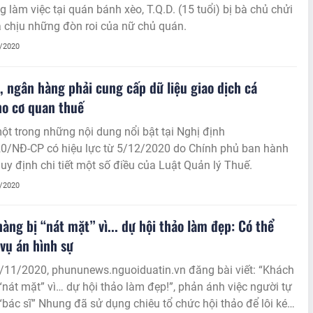
g làm việc tại quán bánh xèo, T.Q.D. (15 tuổi) bị bà chủ chửi
 chịu những đòn roi của nữ chủ quán.
1/2020
, ngân hàng phải cung cấp dữ liệu giao dịch cá
o cơ quan thuế
ột trong những nội dung nổi bật tại Nghị định
0/NĐ-CP có hiệu lực từ 5/12/2020 do Chính phủ ban hành
quy định chi tiết một số điều của Luật Quản lý Thuế.
1/2020
àng bị “nát mặt” vì... dự hội thảo làm đẹp: Có thể
 vụ án hình sự
/11/2020, phununews.nguoiduatin.vn đăng bài viết: “Khách
“nát mặt” vì… dự hội thảo làm đẹp!”, phản ánh việc người tự
“bác sĩ” Nhung đã sử dụng chiêu tổ chức hội thảo để lôi kéo