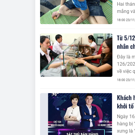
Hai thán
mắng và
18:00 23/1
Từ 5/12
nhân ch
Đây là m
126/202
về việc 
18:00 23/1
Khách h
khởi tố
Ngày 16
hàng bị 
xưng là 