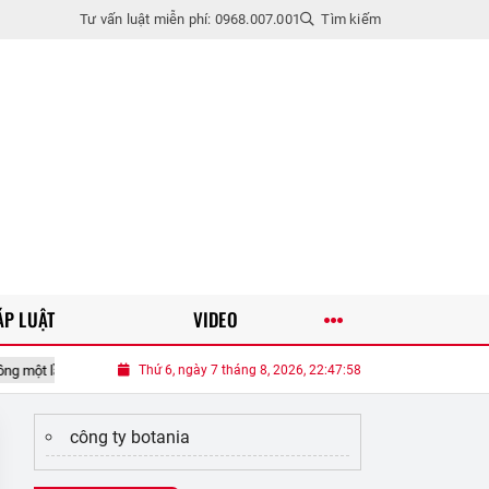
Tư vấn luật miễn phí: 0968.007.001
Tìm kiếm
ÁP LUẬT
VIDEO
nhiều năm, vào chậu làm bonsai còn hút lộc
Thứ 6, ngày 7 tháng 8, 2026, 22:47:59
Mừng rỡ khi lấy được chồn
công ty botania