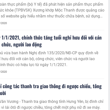
toàn thực phẩm (bộ Y tế) đã phát hiện sản phẩm thực phẩm
sức khỏe (TPBVSK) Xương khớp Mộc Thanh được quảng cáo
số website gây hiểu nhầm như thuốc chữa bệnh, sử dụng
p hình ảnh của nhân viên y tế, lừa dối người tiêu dùng, vi
1/2020
c quy định của pháp luật.
 1/1/2021, chính thức tăng tuổi nghỉ hưu đối với cán
n chức, người lao động
hủ vừa ban hành Nghị định 135/2020/NĐ-CP quy định về
ỉ hưu đối với cán bộ, công chức, viên chức và người lao
ính thức có hiệu lực từ ngày 1/1/2021.
1/2020
ỉ công tác thanh tra giao thông đi ngược chiều, tông
ười
ăn Vương - Thanh tra giao thông tỉnh Hưng Yên, bị đình chỉ
 vì lái ôtô đi ngược chiều, tông chết một phụ nữ đi xe máy.