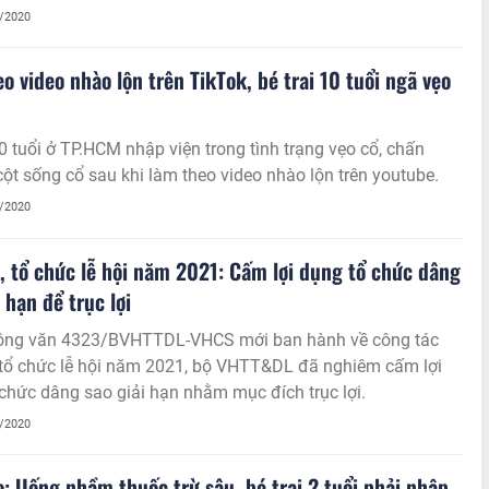
am gia. Sau đó, bà Nhung trực tiếp “làm đẹp” cho khách
1/2020
ẫn đến khách hàng bị hỏng da mặt mà theo chẩn đoán của
n là bị tai biến do hóa chất.
o video nhào lộn trên TikTok, bé trai 10 tuổi ngã vẹo
10 tuổi ở TP.HCM nhập viện trong tình trạng vẹo cổ, chấn
ột sống cổ sau khi làm theo video nhào lộn trên youtube.
1/2020
, tổ chức lễ hội năm 2021: Cấm lợi dụng tổ chức dâng
 hạn để trục lợi
ông văn 4323/BVHTTDL-VHCS mới ban hành về công tác
 tổ chức lễ hội năm 2021, bộ VHTT&DL đã nghiêm cấm lợi
chức dâng sao giải hạn nhằm mục đích trục lợi.
1/2020
: Uống nhầm thuốc trừ sâu, bé trai 2 tuổi phải nhập