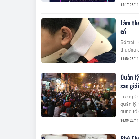
người th
15:17 23/1
hàng, d
bệnh việ
Làm the
cổ
Bé trai 
thương c
14:50 23/1
Quản lý
sao giải
Trong C
quản lý,
dụng tổ 
14:00 23/1
Phú Thọ