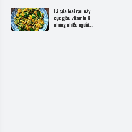
chứng kiến cảnh
tượng cay mắt
Lá của loại rau này
cực giàu vitamin K
nhưng nhiều người
chê khó ngửi, xào với
trứng ăn cực ngon lại
rất bổ