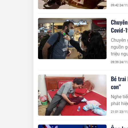
09:42 24/1
Chuyên 
Covid-
Chuyên g
nguồn gố
triệu ngư
09:39 24/1
Bé trai
con"
Nghe tiế
phát hiệ
21:01 23/1