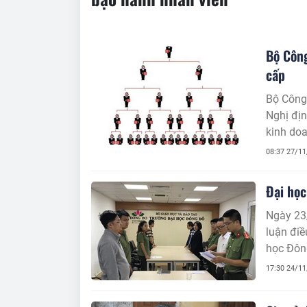
Bộ Công
cấp
Bộ Công
Nghị đị
kinh doa
hiện nay
08:37 27/1
Đại học
Ngày 23/
luận điề
học Đông
nhân dân
17:30 24/1
học Đông