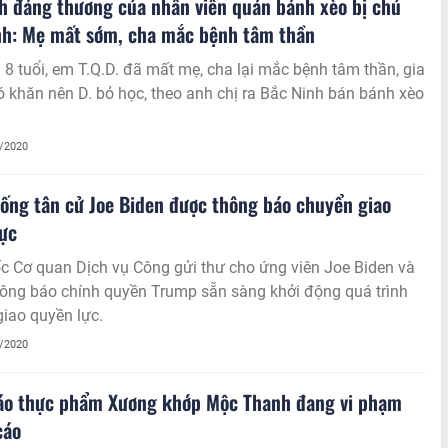
h đáng thương của nhân viên quán bánh xèo bị chủ
nh: Mẹ mất sớm, cha mắc bệnh tâm thần
 8 tuổi, em T.Q.D. đã mất mẹ, cha lại mắc bệnh tâm thần, gia
 khăn nên D. bỏ học, theo anh chị ra Bắc Ninh bán bánh xèo
1/2020
ống tân cử Joe Biden được thông báo chuyển giao
ực
c Cơ quan Dịch vụ Công gửi thư cho ứng viên Joe Biden và
hông báo chính quyền Trump sẵn sàng khởi động quá trình
iao quyền lực.
1/2020
áo thực phẩm Xương khớp Mộc Thanh đang vi phạm
cáo