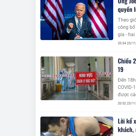
Ông Joe
quyền l
Theo giớ
công bố
gia - hai
20:54 23/1
Chiều 2
19
Đến 18h
COVID-1
được các
20:52 23/1
Lời kể 
khách, 