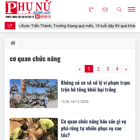
t xinh được Trấn Thành, Trường Giang quý mến, 15 tuổi dậy thì quá khác, học tr
cơ quan chức năng
«
1
2
3
4
»
Không có cơ sở xử lý vi phạm trạm
trộn bê tông khói bụi trắng
15:36 14/11/2023
Cơ quan chức năng báo cáo gì vụ
phá rừng tự nhiên phục vụ cao
tốc?