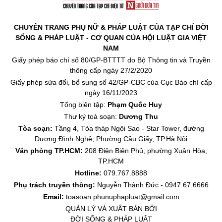
CHUYÊN TRANG PHỤ NỮ & PHÁP LUẬT CỦA TẠP CHÍ ĐỜI
SỐNG & PHÁP LUẬT - CƠ QUAN CỦA HỘI LUẬT GIA VIỆT
NAM
Giấy phép báo chí số 80/GP-BTTTT do Bộ Thông tin và Truyền
thông cấp ngày 27/2/2020
Giấy phép sửa đổi, bổ sung số 42/GP-CBC của Cục Báo chí cấp
ngày 16/11/2023
Tổng biên tập:
Phạm Quốc Huy
Thư ký toà soạn:
Dương Thu
Tòa soạn:
Tầng 4, Tòa tháp Ngôi Sao - Star Tower, đường
Dương Đình Nghệ, Phường Cầu Giấy, TP.Hà Nội
Văn phòng TP.HCM:
208 Điện Biên Phủ, phường Xuân Hòa,
TP.HCM
Hotline:
079.767.8888
Phụ trách truyền thông:
Nguyễn Thành Đức - 0947.67.6666
Email:
toasoan.phunuphapluat@gmail.com
QUẢN LÝ VÀ XUẤT BẢN BỞI
ĐỜI SỐNG & PHÁP LUẬT