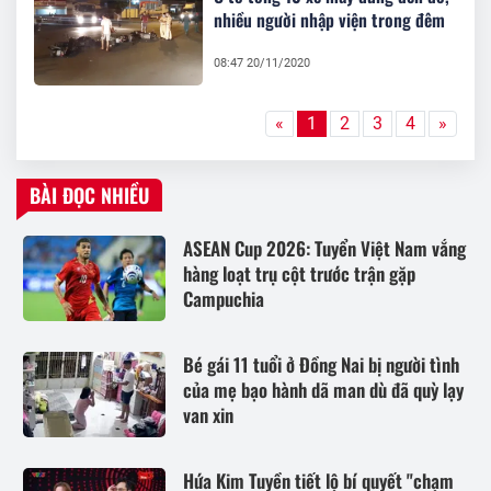
nhiều người nhập viện trong đêm
08:47 20/11/2020
«
1
2
3
4
»
BÀI ĐỌC NHIỀU
ASEAN Cup 2026: Tuyển Việt Nam vắng
hàng loạt trụ cột trước trận gặp
Campuchia
Bé gái 11 tuổi ở Đồng Nai bị người tình
của mẹ bạo hành dã man dù đã quỳ lạy
van xin
Hứa Kim Tuyền tiết lộ bí quyết "chạm