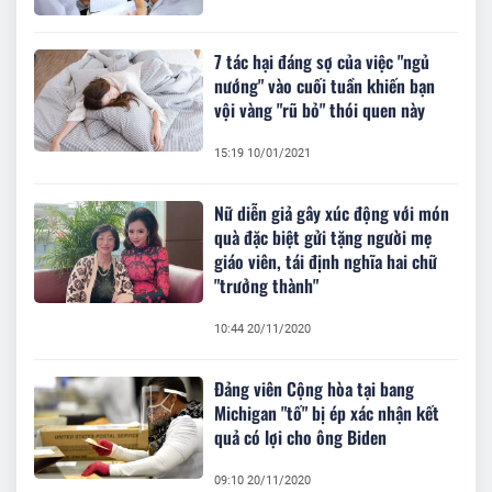
7 tác hại đáng sợ của việc "ngủ
nướng" vào cuối tuần khiến bạn
vội vàng "rũ bỏ" thói quen này
15:19 10/01/2021
Nữ diễn giả gây xúc động với món
quà đặc biệt gửi tặng người mẹ
giáo viên, tái định nghĩa hai chữ
"trưởng thành"
10:44 20/11/2020
Đảng viên Cộng hòa tại bang
Michigan "tố" bị ép xác nhận kết
quả có lợi cho ông Biden
09:10 20/11/2020