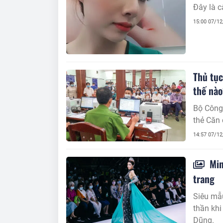
Đây là c
15:00 07/1
Thủ tục
thế nà
Bộ Công 
thẻ Căn 
14:57 07/1
Min
trang
Siêu mẫ
thần kh
Dũng.