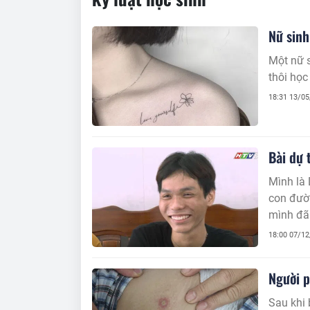
Nữ sinh
Một nữ s
thôi học
18:31 13/0
Bài dự
Mình là 
con đườ
mình đã 
hay công 
18:00 07/1
của mìn
Người p
Sau khi 