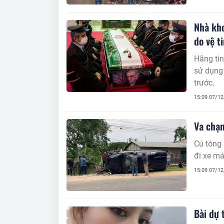
Nhà kho
do vệ t
Hãng tin
sử dụng 
trước.
15:09 07/1
Va chạm
Cú tông 
đi xe m
15:09 07/1
Bài dự 