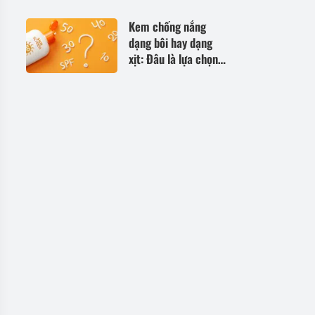
Kem chống nắng
dạng bôi hay dạng
xịt: Đâu là lựa chọn
bảo vệ da hiệu quả
hơn?