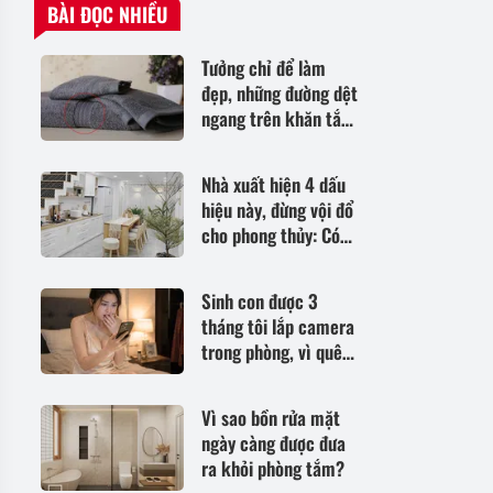
BÀI ĐỌC NHIỀU
Tưởng chỉ để làm
đẹp, những đường dệt
ngang trên khăn tắm
thực ra có 5 công
dụng
Nhà xuất hiện 4 dấu
hiệu này, đừng vội đổ
cho phong thủy: Có
thể không gian sống
đang xuống cấp
Sinh con được 3
tháng tôi lắp camera
trong phòng, vì quên
báo cho chồng mà
tức tưởi phát hiện
Vì sao bồn rửa mặt
chuyện lén lút anh
ngày càng được đưa
làm
ra khỏi phòng tắm?