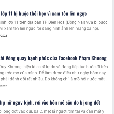
 lớp 11 bị buộc thôi học vì xăm tên lên ngực
inh lớp 11 trên địa bàn TP Biên Hoà (Đồng Nai) vừa bị buộc
 vì xăm tên lên ngực rồi đăng hình ảnh lên mạng xã hội.
5/2021
 thi Vòng quay hạnh phúc của Facebook Phạm Khương
Duy Khương, hiện là ca sĩ tự do và đang tiếp tục bước đi trên
ng ước mơ của mình. Để làm được điều như ngày hôm nay,
phải đánh đổi rất nhiều. Đó không chỉ là mồ hôi nước mắt
sức của một người nghệ sĩ, mà nó còn là chính ngoại hình
2/2020
h.
hụ nữ nguy kịch, rơi vào hôn mê sâu do bị ong đốt
bị ong đốt vào đùi, bà C. mệt lả người, tím tái và dần mất ý