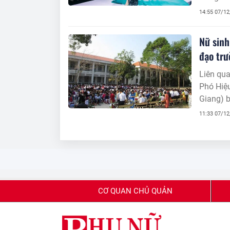
14:55 07/1
Nữ sinh
đạo tr
Liên qua
Phó Hiệu
Giang) b
việc kỷ 
11:33 07/1
CƠ QUAN CHỦ QUẢN