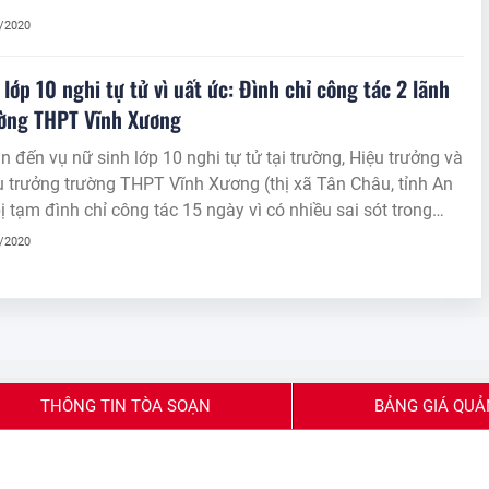
2/2020
 lớp 10 nghi tự tử vì uất ức: Đình chỉ công tác 2 lãnh
ường THPT Vĩnh Xương
n đến vụ nữ sinh lớp 10 nghi tự tử tại trường, Hiệu trưởng và
 trưởng trường THPT Vĩnh Xương (thị xã Tân Châu, tỉnh An
ị tạm đình chỉ công tác 15 ngày vì có nhiều sai sót trong
luật học sinh.
2/2020
THÔNG TIN TÒA SOẠN
BẢNG GIÁ QUẢ