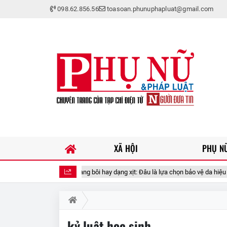
098.62.856.56
toasoan.phunuphapluat@gmail.com
XÃ HỘI
PHỤ NỮ
Kem chống nắng dạng bôi hay dạng xịt: Đâu là lựa chọn bảo vệ da hiệu quả hơn?
kỷ luật học sinh