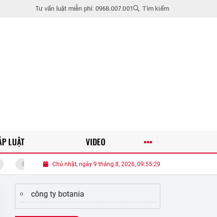
Tư vấn luật miễn phí: 0968.007.001
Tìm kiếm
ÁP LUẬT
VIDEO
Tưởng chỉ để làm đẹp, những đường dệt ngang trên khăn tắm thực ra có 5 côn
Chủ nhật, ngày 9 tháng 8, 2026, 09:55:30
công ty botania