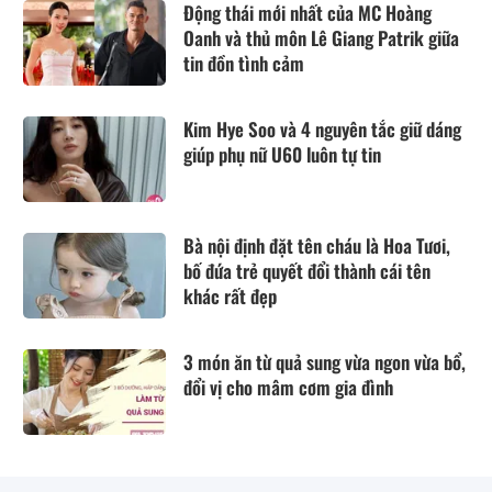
Động thái mới nhất của MC Hoàng
Oanh và thủ môn Lê Giang Patrik giữa
tin đồn tình cảm
Kim Hye Soo và 4 nguyên tắc giữ dáng
giúp phụ nữ U60 luôn tự tin
Bà nội định đặt tên cháu là Hoa Tươi,
bố đứa trẻ quyết đổi thành cái tên
khác rất đẹp
3 món ăn từ quả sung vừa ngon vừa bổ,
đổi vị cho mâm cơm gia đình