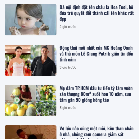
Bà nội định đặt tên cháu là Hoa Tươi, bố
đứa trẻ quyết đổi thành cái tên khác rất
đẹp
2 giờ trước
Động thái mới nhất của MC Hoàng Oanh
và thủ môn Lê Giang Patrik giữa tin đồn
tình cảm
3 giờ trước
Mẹ đảm TP.HCM đầu tư tiền tỷ làm vườn
sân thượng 80m² suốt hơn 10 năm, sưu
tầm gần 90 giống hồng táo
5 giờ trước
Vợ lúc nào cũng mệt mỏi, kêu than chán
ở nhà, chồng xem camera giám sát