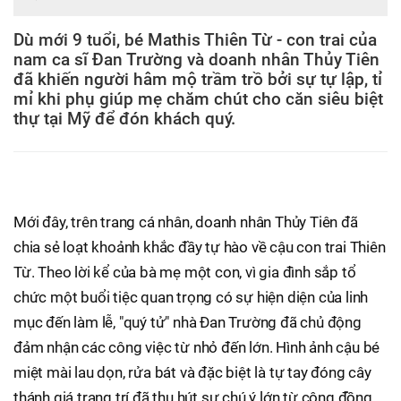
Dù mới 9 tuổi, bé Mathis Thiên Từ - con trai của
nam ca sĩ Đan Trường và doanh nhân Thủy Tiên
đã khiến người hâm mộ trầm trồ bởi sự tự lập, tỉ
mỉ khi phụ giúp mẹ chăm chút cho căn siêu biệt
thự tại Mỹ để đón khách quý.
Mới đây, trên trang cá nhân, doanh nhân Thủy Tiên đã
chia sẻ loạt khoảnh khắc đầy tự hào về cậu con trai Thiên
Từ. Theo lời kể của bà mẹ một con, vì gia đình sắp tổ
chức một buổi tiệc quan trọng có sự hiện diện của linh
mục đến làm lễ, "quý tử" nhà Đan Trường đã chủ động
đảm nhận các công việc từ nhỏ đến lớn. Hình ảnh cậu bé
miệt mài lau dọn, rửa bát và đặc biệt là tự tay đóng cây
thánh giá trang trí đã thu hút sự chú ý lớn từ cộng đồng