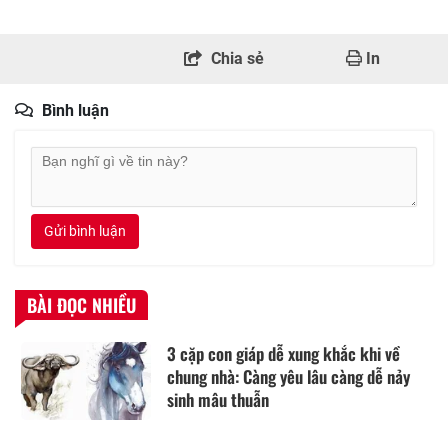
Chia sẻ
In
Bình luận
Gửi bình luận
BÀI ĐỌC NHIỀU
3 cặp con giáp dễ xung khắc khi về
chung nhà: Càng yêu lâu càng dễ nảy
sinh mâu thuẫn