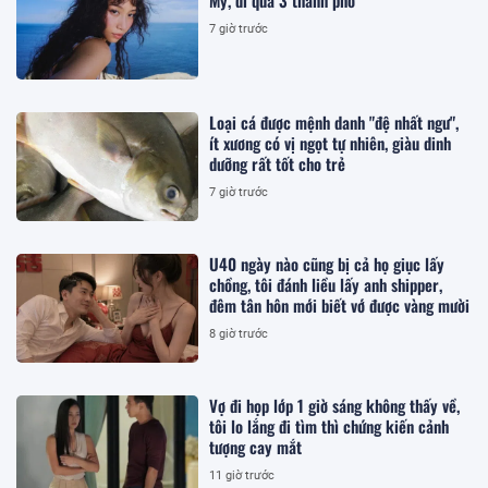
Mỹ, đi qua 3 thành phố
7 giờ trước
Loại cá được mệnh danh "đệ nhất ngư",
ít xương có vị ngọt tự nhiên, giàu dinh
dưỡng rất tốt cho trẻ
7 giờ trước
U40 ngày nào cũng bị cả họ giục lấy
chồng, tôi đánh liều lấy anh shipper,
đêm tân hôn mới biết vớ được vàng mười
8 giờ trước
Vợ đi họp lớp 1 giờ sáng không thấy về,
tôi lo lắng đi tìm thì chứng kiến cảnh
tượng cay mắt
11 giờ trước