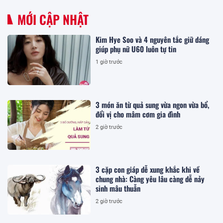
MỚI CẬP NHẬT
Kim Hye Soo và 4 nguyên tắc giữ dáng
giúp phụ nữ U60 luôn tự tin
1 giờ trước
3 món ăn từ quả sung vừa ngon vừa bổ,
đổi vị cho mâm cơm gia đình
2 giờ trước
3 cặp con giáp dễ xung khắc khi về
chung nhà: Càng yêu lâu càng dễ nảy
sinh mâu thuẫn
2 giờ trước