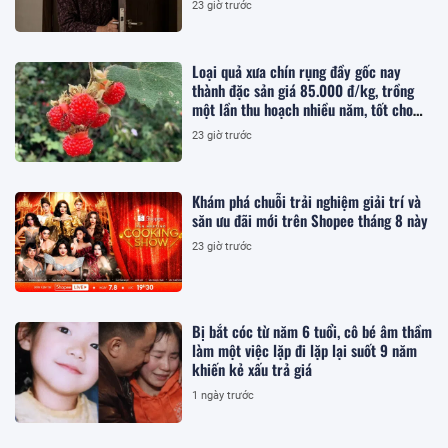
23 giờ trước
Loại quả xưa chín rụng đầy gốc nay
thành đặc sản giá 85.000 đ/kg, trồng
một lần thu hoạch nhiều năm, tốt cho
sức khỏe
23 giờ trước
Khám phá chuỗi trải nghiệm giải trí và
săn ưu đãi mới trên Shopee tháng 8 này
23 giờ trước
Bị bắt cóc từ năm 6 tuổi, cô bé âm thầm
làm một việc lặp đi lặp lại suốt 9 năm
khiến kẻ xấu trả giá
1 ngày trước