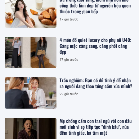
công thức làm đẹp từ nguyên liệu quen
thuộc trong gian bếp
17 giờ trước
4 món đồ quiet luxury cho phụ nữ U40:
Càng mặc càng sang, càng phối càng
đẹp
17 giờ trước
Trắc nghiệm: Bạn có đủ tinh ý để nhận
ra người đang thao túng cảm xúc mình?
22 giờ trước
Mẹ chồng cấm con trai ngủ với con dâu
mới sinh vì sợ tiếp tục "dính bầu", nửa
đêm tỉnh giấc, bà tím mặt