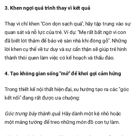
3. Khen ngợi quá trình thay vì kết quả
Thay vì chỉ khen "Con dọn sạch quá", hãy tập trung vào sự
quan sát và nỗ lực của trẻ. Ví dụ: "Mẹ rất bất ngờ vì con
đã biết lót thảm để bảo vệ sàn nhà khi đóng gỗ". Những
lời khen cụ thể về tư duy và sự cẩn thận sẽ giúp trẻ hình
thành thói quen làm việc có kế hoạch và thấu đáo.
4. Tạo không gian sống "mở" để khơi gợi cảm hứng
Trong thiết kế nội thất hiện đại, xu hướng tạo ra các "góc
kết nối" đang rất được ưa chuộng:
Góc trưng bày thành quả
: Hãy dành một kệ nhỏ hoặc
một mảng tường để treo những món đồ con tự làm.