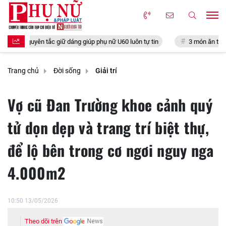
 giúp phụ nữ U60 luôn tự tin
3 món ăn từ quả sung vừa ngon vừa bổ, đ
Trang chủ
Đời sống
Giải trí
Vợ cũ Đan Trường khoe cảnh quý
tử dọn dẹp và trang trí biệt thự,
để lộ bên trong cơ ngơi nguy nga
4.000m2
10:50 13/05/2026
Theo dõi trên