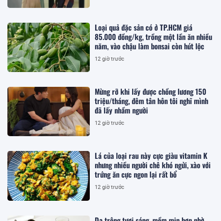
Loại quả đặc sản có ở TP.HCM giá
85.000 đồng/kg, trồng một lần ăn nhiều
năm, vào chậu làm bonsai còn hút lộc
12 giờ trước
Mừng rỡ khi lấy được chồng lương 150
triệu/tháng, đêm tân hôn tôi nghĩ mình
đã lấy nhầm người
12 giờ trước
Lá của loại rau này cực giàu vitamin K
nhưng nhiều người chê khó ngửi, xào với
trứng ăn cực ngon lại rất bổ
12 giờ trước
Da trông tươi sáng, mềm mịn hơn nhờ