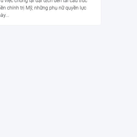
ừ việc chống lại đại dịch đến tái cấu trúc
ền chính trị Mỹ, những phụ nữ quyền lực
ày...