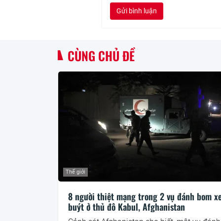
Gửi bình luận
CÙNG CHỦ ĐỀ
Thế giới
8 người thiệt mạng trong 2 vụ đánh bom x
buýt ở thủ đô Kabul, Afghanistan