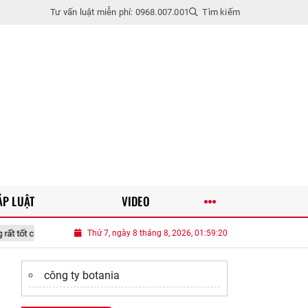
Tư vấn luật miễn phí: 0968.007.001
Tìm kiếm
ÁP LUẬT
VIDEO
U40 ngày nào cũng bị cả họ giục lấy chồng, tôi đánh liều lấy anh shipp
Thứ 7, ngày 8 tháng 8, 2026, 01:59:21
công ty botania