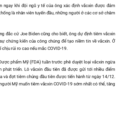
n ngay khi đội ngũ y tế của ông xác định vắcxin được đảm
 thống là nhân viên tuyến đầu, những người ở các cơ sở chăm
g đắc cử Joe Biden cũng cho biết, ông dự định tiêm vắcxin
sự chứng kiến của công chúng để tạo niềm tin về vắcxin. Ở
ố chịu rủi ro cao nếu mắc COVID-19.
ược phẩm Mỹ (FDA) tuần trước phê duyệt loại vắcxin ngừa
phát triển. Lô vắcxin đầu tiên đã được gửi tới nhiều điểm
a và đợt tiêm chủng đầu tiên được tiến hành từ ngày 14/12.
 người Mỹ muốn tiêm vắcxin COVID-19 sớm nhất có thể, tăng