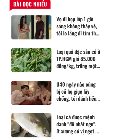
BÀI ĐỌC NHIỀU
Vợ đi họp lớp 1 giờ
sáng không thấy về,
tôi lo lắng đi tìm thì
chứng kiến cảnh
tượng cay mắt
Loại quả đặc sản có ở
TP.HCM giá 85.000
đồng/kg, trồng một
lần ăn nhiều năm,
vào chậu làm bonsai
U40 ngày nào cũng
còn hút lộc
bị cả họ giục lấy
chồng, tôi đánh liều
lấy anh shipper, đêm
tân hôn mới biết vớ
Loại cá được mệnh
được vàng mười
danh "đệ nhất ngư",
ít xương có vị ngọt tự