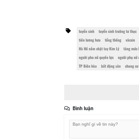
tuyển sinh
tuyển sinh trường tư thục
tiền lương hưu
tổng thống
văcxin
Hà Hồ nắm chặt tay Kim Lý
tăng mức 
người phu nữ quyền lực
người phụ nữ 
TP Biên hòa
bất động sản
chung cư
Bình luận