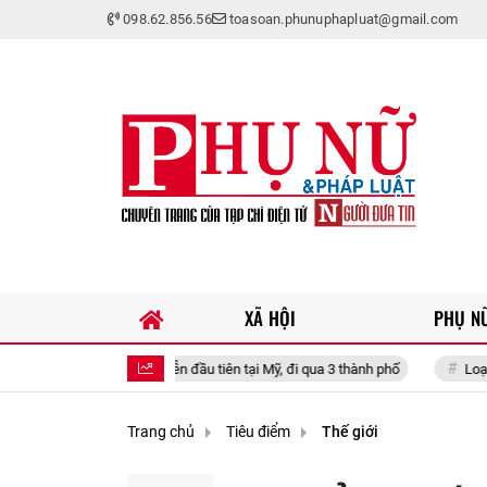
098.62.856.56
toasoan.phunuphapluat@gmail.com
XÃ HỘI
PHỤ NỮ
 bố tour diễn đầu tiên tại Mỹ, đi qua 3 thành phố
Loại cá được mệnh da
Trang chủ
Tiêu điểm
Thế giới