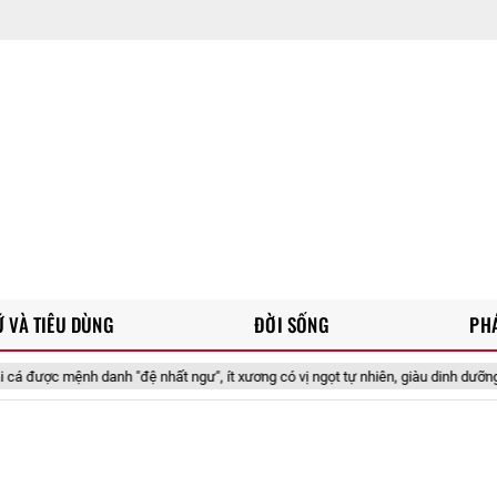
 VÀ TIÊU DÙNG
ĐỜI SỐNG
PH
nh "đệ nhất ngư", ít xương có vị ngọt tự nhiên, giàu dinh dưỡng rất tốt cho trẻ