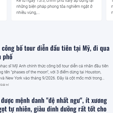
Kể từ ngày 15/3, chính phủ Italy áp dụng lại
T
những biện pháp phong tỏa nghiêm ngặt ở
n
nhiều vùng,...
n
công bố tour diễn đầu tiên tại Mỹ, đi qua
h phố
 nhạc sĩ Mỹ Anh chính thức công bố tour diễn cá nhân đầu tiên
g tên "phases of the moon", với 3 điểm dừng tại Houston,
và New York vào tháng 9/2026. Đây là cột mốc mới trong
 5 năm cô từng bước đưa âm nhạc của mình đến với khán giả
Giải trí
á được mệnh danh "đệ nhất ngư", ít xương
gọt tự nhiên, giàu dinh dưỡng rất tốt cho