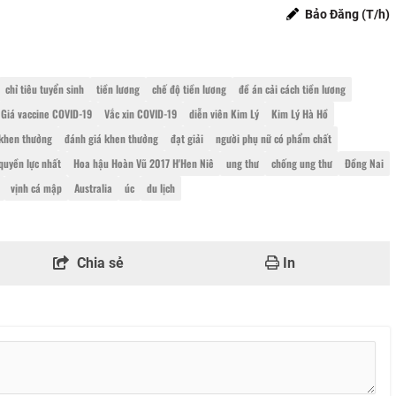
Bảo Đăng (T/h)
chỉ tiêu tuyển sinh
tiền lương
chế độ tiền lương
đề án cải cách tiền lương
Giá vaccine COVID-19
Vắc xin COVID-19
diễn viên Kim Lý
Kim Lý Hà Hồ
khen thưởng
đánh giá khen thưởng
đạt giải
người phụ nữ có phẩm chất
quyền lực nhất
Hoa hậu Hoàn Vũ 2017 H'Hen Niê
ung thư
chống ung thư
Đồng Nai
vịnh cá mập
Australia
úc
du lịch
Chia sẻ
In