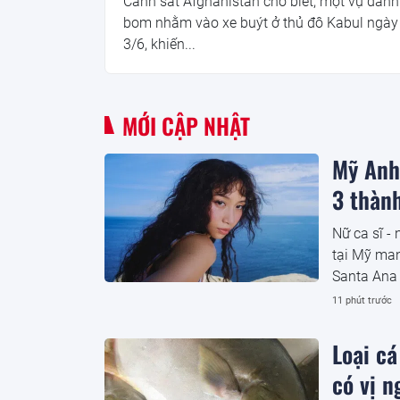
Cảnh sát Afghanistan cho biết, một vụ đánh
bom nhằm vào xe buýt ở thủ đô Kabul ngày
3/6, khiến...
MỚI CẬP NHẬT
Mỹ Anh 
3 thàn
Nữ ca sĩ -
tại Mỹ man
Santa Ana 
hành trình
11 phút trước
quốc tế.
Loại c
có vị n