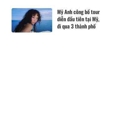
nhiên, giàu dinh
dưỡng rất tốt cho trẻ
Mỹ Anh công bố tour
diễn đầu tiên tại Mỹ,
đi qua 3 thành phố