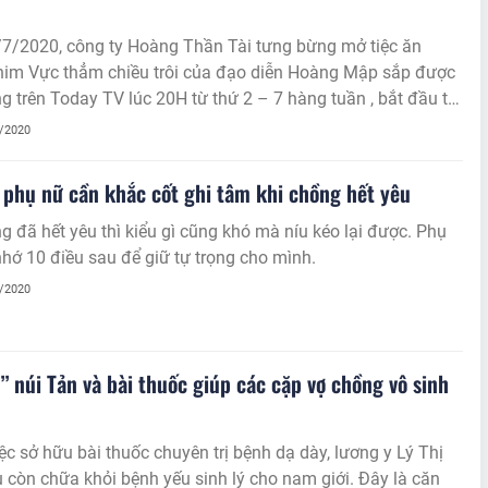
7/2020, công ty Hoàng Thần Tài tưng bừng mở tiệc ăn
im Vực thẳm chiều trôi của đạo diễn Hoàng Mập sắp được
g trên Today TV lúc 20H từ thứ 2 – 7 hàng tuần , bắt đầu từ
/07/2020.
7/2020
 phụ nữ cần khắc cốt ghi tâm khi chồng hết yêu
g đã hết yêu thì kiểu gì cũng khó mà níu kéo lại được. Phụ
hớ 10 điều sau để giữ tự trọng cho mình.
7/2020
” núi Tản và bài thuốc giúp các cặp vợ chồng vô sinh
ệc sở hữu bài thuốc chuyên trị bệnh dạ dày, lương y Lý Thị
còn chữa khỏi bệnh yếu sinh lý cho nam giới. Đây là căn