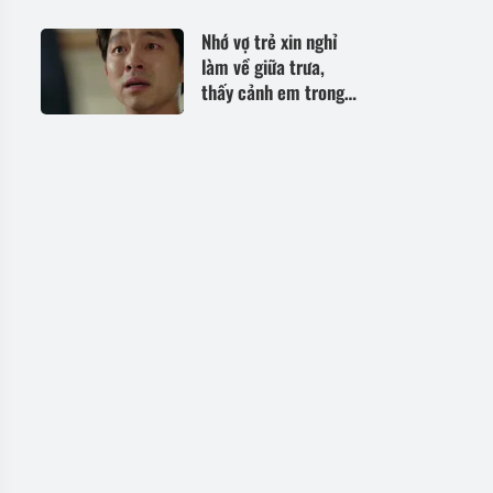
khả năng tự lo cho
mình
Nhớ vợ trẻ xin nghỉ
làm về giữa trưa,
thấy cảnh em trong
phòng, tôi không thể
bình tĩnh