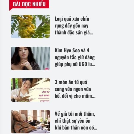
BÀI ĐỌC NHIỀU
Loại quả xưa chín
rụng đầy gốc nay
thành đặc sản giá
180.000 đ/kg, trồng
một lần thu hoạch
Kim Hye Soo và 4
nhiều năm, tốt cho
nguyên tắc giữ dáng
sức khỏe
giúp phụ nữ U60 luôn
tự tin
3 món ăn từ quả
sung vừa ngon vừa
bổ, đổi vị cho mâm
cơm gia đình
Về già tôi mới thấm,
chỉ thật sự yên ổn
khi bản thân còn có