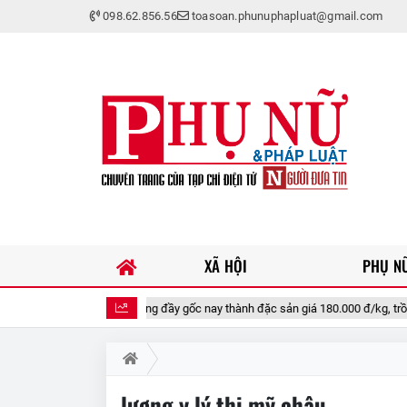
098.62.856.56
toasoan.phunuphapluat@gmail.com
XÃ HỘI
PHỤ NỮ
quả xưa chín rụng đầy gốc nay thành đặc sản giá 180.000 đ/kg, trồng một lần th
lương y lý thị mỹ châu