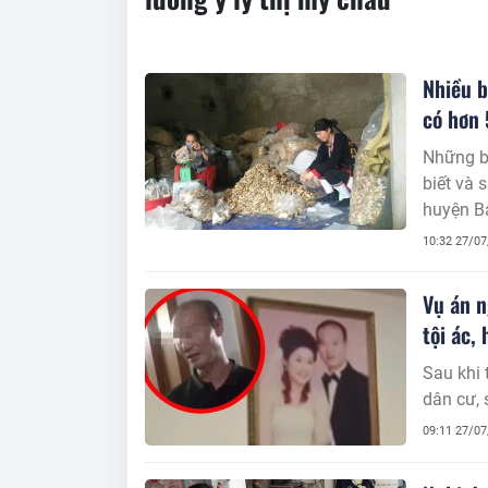
Nhiều 
có hơn 
Những b
biết và 
huyện Ba
đạt đượ
10:32 27/0
thuốc ph
người nh
Vụ án n
Huệ để 
tội ác,
Sau khi 
dân cư, 
09:11 27/0