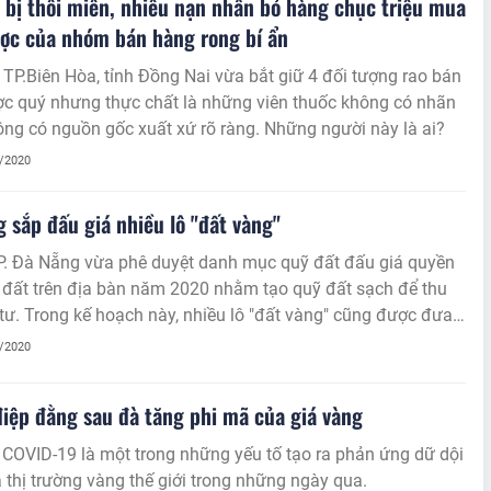
 bị thôi miên, nhiều nạn nhân bỏ hàng chục triệu mua
ợc của nhóm bán hàng rong bí ẩn
TP.Biên Hòa, tỉnh Đồng Nai vừa bắt giữ 4 đối tượng rao bán
ợc quý nhưng thực chất là những viên thuốc không có nhãn
ng có nguồn gốc xuất xứ rõ ràng. Những người này là ai?
7/2020
 sắp đấu giá nhiều lô "đất vàng"
. Đà Nẵng vừa phê duyệt danh mục quỹ đất đấu giá quyền
 đất trên địa bàn năm 2020 nhằm tạo quỹ đất sạch để thu
tư. Trong kế hoạch này, nhiều lô "đất vàng" cũng được đưa
giá.
7/2020
iệp đằng sau đà tăng phi mã của giá vàng
 COVID-19 là một trong những yếu tố tạo ra phản ứng dữ dội
 thị trường vàng thế giới trong những ngày qua.