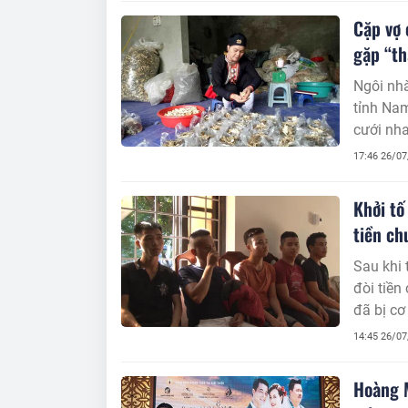
Cặp vợ 
gặp “th
Ngôi nh
tỉnh Nam
cưới nh
tin vui.
17:46 26/0
Khởi tố
tiền ch
Sau khi 
đòi tiền
đã bị cơ
14:45 26/0
Hoàng M