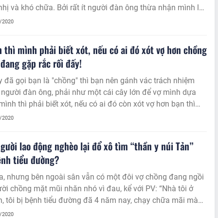
nhị và khó chữa. Bởi rất ít người đàn ông thừa nhận mình là
u sinh lý. Thế nhưng, chỉ cần người bệnh nói ra bệnh tình
7/2020
 thì lương y Châu có thể tư vấn, chữa bệnh và khẳng định
hữa khỏi căn bệnh này.
 thì mình phải biết xót, nếu có ai đó xót vợ hơn chồng
 đang gặp rắc rối đấy!
y đã gọi bạn là "chồng" thì bạn nên gánh vác trách nhiệm
người đàn ông, phải như một cái cây lớn để vợ mình dựa
mình thì phải biết xót, nếu có ai đó còn xót vợ hơn bạn thì
n bạn đang gặp rắc rối đấy!
7/2020
người lao động nghèo lại đổ xô tìm “thần y núi Tản”
ệnh tiểu đường?
a, nhưng bên ngoài sân vẫn có một đôi vợ chồng đang ngồi
ời chồng mặt mũi nhăn nhó vì đau, kể với PV: “Nhà tôi ở
, tôi bị bệnh tiểu đường đã 4 năm nay, chạy chữa mãi mà
i, biết tiếng lương y Lý Thị Bích Huệ (ngụ xã Ba Vì, huyện Ba
7/2020