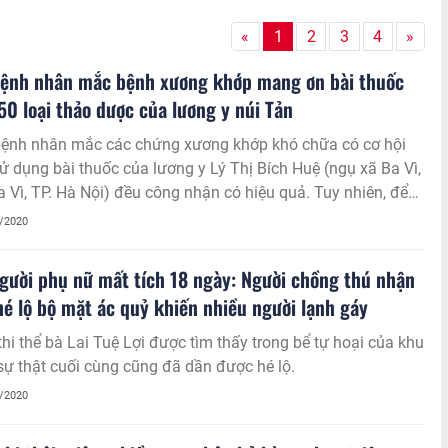
«
1
2
3
4
»
bệnh nhân mắc bệnh xương khớp mang ơn bài thuốc
50 loại thảo dược của lương y núi Tản
ệnh nhân mắc các chứng xương khớp khó chữa có cơ hội
sử dụng bài thuốc của lương y Lý Thị Bích Huệ (ngụ xã Ba Vì,
 Vì, TP. Hà Nội) đều công nhận có hiệu quả. Tuy nhiên, để
c hiệu quả như mong muốn và dứt hẳn bệnh, người dùng
7/2020
ải kiên trì theo đúng liệu trình thầy thuốc yêu cầu. Nhiều
ẫn nại trong việc điều trị đã thành công và tìm đến lương y
gười phụ nữ mất tích 18 ngày: Người chồng thú nhận
đền ơn.
 hé lộ bộ mặt ác quỷ khiến nhiều người lạnh gáy
thi thể bà Lai Tuệ Lợi được tìm thấy trong bể tự hoại của khu
sự thật cuối cùng cũng đã dần được hé lộ.
7/2020