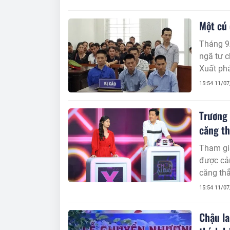
Vì, TP. 
nên tôi 
Một cú 
nhà, biế
Tháng 9/
ngã tư c
Xuất phá
nhau rồi
15:54 11/0
Trương 
căng t
Tham gi
được cả
căng th
15:54 11/0
Chậu la