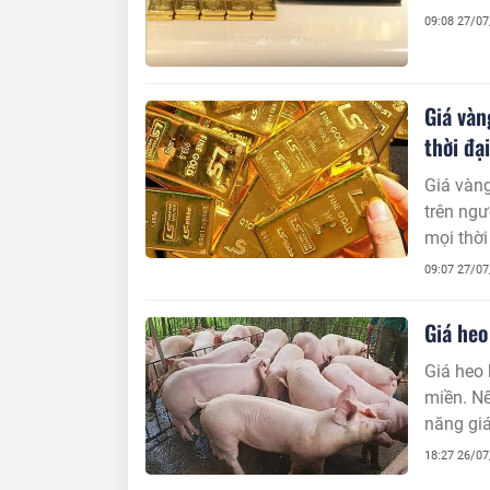
09:08 27/0
Giá vàn
thời đại
Giá vàng
trên ng
mọi thờ
09:07 27/0
Giá heo
Giá heo
miền. Nế
năng giá
18:27 26/0