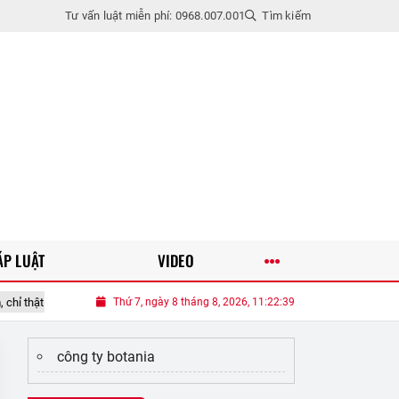
Tư vấn luật miễn phí: 0968.007.001
Tìm kiếm
ÁP LUẬT
VIDEO
yên ổn khi bản thân còn có khả năng tự lo cho mình
Thứ 7, ngày 8 tháng 8, 2026, 11:22:40
Nhớ vợ trẻ xin nghỉ
công ty botania