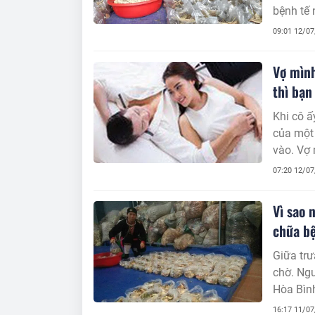
bệnh tế 
người yế
09:01 12/0
của mình
có thể c
Vợ mình
thì bạn
Khi cô ấ
của một 
vào. Vợ 
chắc chắ
07:20 12/0
Vì sao 
chữa b
Giữa trư
chờ. Ngư
Hòa Bình
chưa khỏ
16:17 11/0