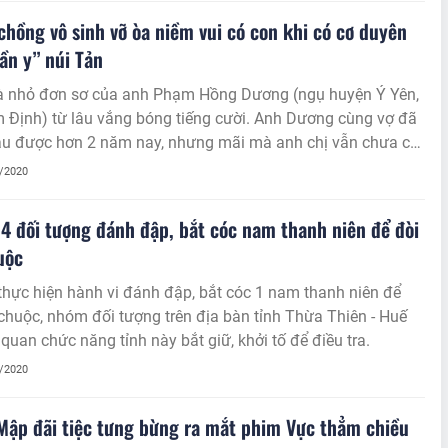
chồng vô sinh vỡ òa niềm vui có con khi có cơ duyên
ần y” núi Tản
à nhỏ đơn sơ của anh Phạm Hồng Dương (ngụ huyện Ý Yên,
 Định) từ lâu vắng bóng tiếng cười. Anh Dương cùng vợ đã
au được hơn 2 năm nay, nhưng mãi mà anh chị vẫn chưa có
 Cho tới một ngày…
7/2020
 4 đối tượng đánh đập, bắt cóc nam thanh niên để đòi
uộc
thực hiện hành vi đánh đập, bắt cóc 1 nam thanh niên để
 chuộc, nhóm đối tượng trên địa bàn tỉnh Thừa Thiên - Huế
 quan chức năng tỉnh này bắt giữ, khởi tố để điều tra.
7/2020
ập đãi tiệc tưng bừng ra mắt phim Vực thẳm chiều