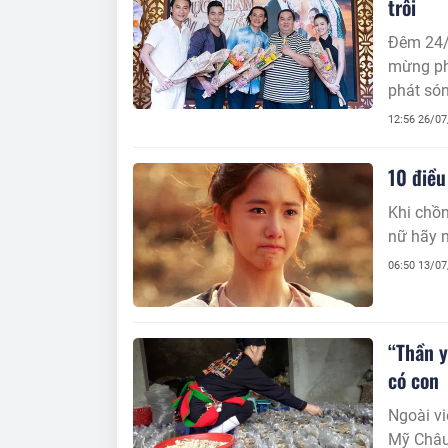
trôi
Đêm 24/
mừng ph
phát són
ngày 28
12:56 26/0
10 điều
Khi chồn
nữ hãy n
06:50 13/0
“Thần y
có con
Ngoài vi
Mỹ Châu 