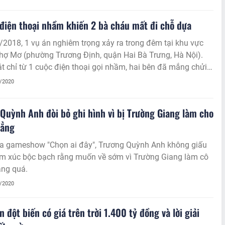
Hà Nội có bài thuốc chữa tiểu đường bằng cây cỏ thuốc Nam
tìm đường đến đây chữa trị, lương y Huệ đang ăn cơm trong
điện thoại nhầm khiến 2 bà cháu mất đi chỗ dựa
t có khách, lát bà ra ngay ấy mà”.
2018, 1 vụ án nghiêm trọng xảy ra trong đêm tại khu vực
hợ Mơ (phường Trương Định, quận Hai Bà Trưng, Hà Nội).
t chỉ từ 1 cuộc điện thoại gọi nhầm, hai bên đã mắng chửi
 hẹn gặp mặt để “giải quyết”.
7/2020
Quỳnh Anh đòi bỏ ghi hình vì bị Trường Giang làm cho
hẳng
a gameshow "Chọn ai đây", Trương Quỳnh Anh không giấu
m xúc bộc bạch rằng muốn về sớm vì Trường Giang làm cô
ẳng quá.
7/2020
n đột biến có giá trên trời 1.400 tỷ đồng và lời giải