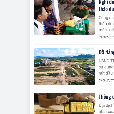
Nghi do
thảo dư
Công an 
thảo dư
mác, khô
09:08 27/0
Đằ Nẵng
UBND TP
sử dụng
hút đầu 
vào đấu 
09:08 27/0
Thông đ
Đại dịch
nhất của