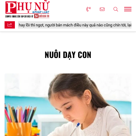
 ngọt, người bán mách điều này quả nào cũng chín tới, lại chẳng lo có giòi
NUÔI DẠY CON