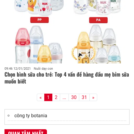
09:46 12/01/2021
Nuôi dạy con
Chọn bình sữa cho trẻ: Top 4 vấn đề hàng đầu mẹ bỉm sữa
muốn biết
«
1
2
...
30
31
»
công ty botania
QUAN TÂM NHẤT