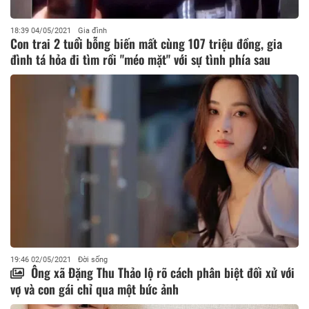
18:39 04/05/2021
Gia đình
Con trai 2 tuổi bỗng biến mất cùng 107 triệu đồng, gia
đình tá hỏa đi tìm rồi "méo mặt" với sự tình phía sau
19:46 02/05/2021
Đời sống
Ông xã Đặng Thu Thảo lộ rõ cách phân biệt đối xử với
vợ và con gái chỉ qua một bức ảnh