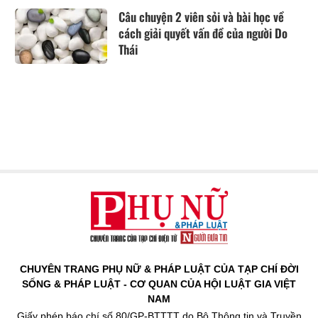
Câu chuyện 2 viên sỏi và bài học về
cách giải quyết vấn đề của người Do
Thái
CHUYÊN TRANG PHỤ NỮ & PHÁP LUẬT CỦA TẠP CHÍ ĐỜI
SỐNG & PHÁP LUẬT - CƠ QUAN CỦA HỘI LUẬT GIA VIỆT
NAM
Giấy phép báo chí số 80/GP-BTTTT do Bộ Thông tin và Truyền