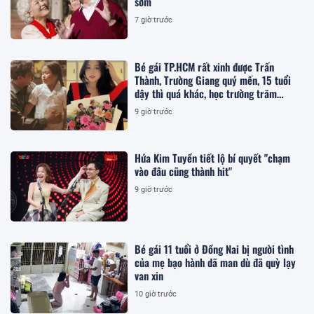
sớm
7 giờ trước
Bé gái TP.HCM rất xinh được Trấn
Thành, Trường Giang quý mến, 15 tuổi
dậy thì quá khác, học trường trăm
triệu/năm
9 giờ trước
Hứa Kim Tuyền tiết lộ bí quyết "chạm
vào đâu cũng thành hit"
9 giờ trước
Bé gái 11 tuổi ở Đồng Nai bị người tình
của mẹ bạo hành dã man dù đã quỳ lạy
van xin
10 giờ trước