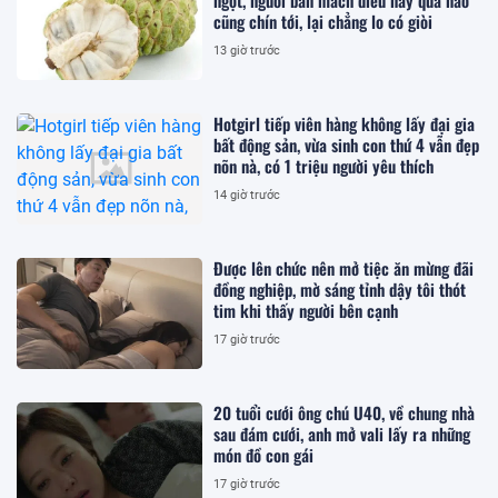
cũng chín tới, lại chẳng lo có giòi
13 giờ trước
Hotgirl tiếp viên hàng không lấy đại gia
bất động sản, vừa sinh con thứ 4 vẫn đẹp
nõn nà, có 1 triệu người yêu thích
14 giờ trước
Được lên chức nên mở tiệc ăn mừng đãi
đồng nghiệp, mờ sáng tỉnh dậy tôi thót
tim khi thấy người bên cạnh
17 giờ trước
20 tuổi cưới ông chú U40, về chung nhà
sau đám cưới, anh mở vali lấy ra những
món đồ con gái
17 giờ trước