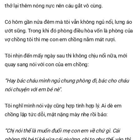
thở lại thêm nóng nực nên cáu gắt vô cùng.
Có hôm gần nửa đêm mà tôi vẫn không ngủ nổi, lưng áo
ướt sũng. Trong khi đó phòng điều hòa vốn là phòng của
vợ chồng tôi thì mẹ con em chồng nằm mát rượi.
Tôi nhịn đến mấy ngày sau thì không chịu nổi nữa, mới
quay sang nói với con của em chồng:
“Hay bác cháu mình ngủ chung phòng đi, bác cho cháu
nói chuyện với em bé nè".
Tôi nghĩ mình nói vậy cũng hợp tình hợp lý. Ai dè em
chồng lập tức dỗi, mặt nặng mày nhẹ rồi bảo:
“Chị nói thế là muốn đuổi mẹ con em về chứ gì. Cái
phòng thì bé tí kê vừa cái giường, chị to như thế, vào thì