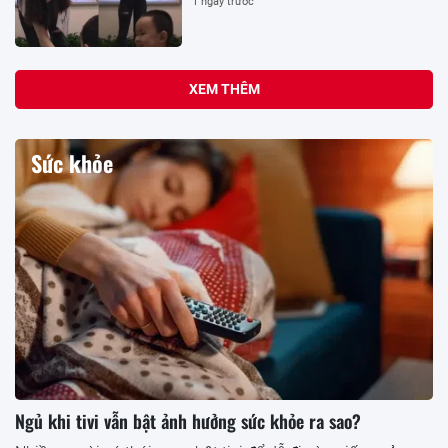
1 ngày trước
XEM THÊM
Sức khỏe
Ngủ khi tivi vẫn bật ảnh hưởng sức khỏe ra sao?