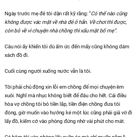
Ngày trước mẹ đẻ tôi dặn rất kỹ rằng: “
Có thế nào cũng
không được vác mặt về nhà đẻ ở hẳn. Về chơi thì được,
còn bỏ về vì chuyện nhà chồng thì xấu mặt bố mẹ”.
Câu nói ấy khiến tôi dù ấm ức đến mấy cũng không dám
xách đồ đi.
Cuối cùng người xuống nước vẫn là tôi.
Tôi phải chủ động xin lỗi em chồng để mọi chuyện êm
xuôi. Nghĩ mà nhục không biết để đâu cho hết. Cái điều
hòa vợ chồng tôi bỏ tiền lắp, tiền điện chồng đưa tôi
đóng, giờ muốn vào hưởng ké một lúc cũng phải giả vờ đi
lấy đồ, kiếm cớ vào phòng đứng nhờ vài phút cho mát.
Có hôm tôi vào phòng lấy quần áo mà chỉ muốn nằm lì