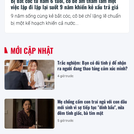
Bị bắt cóc từ năm 6 tuổi, cô bé âm thầm làm một
việc lặp đi lặp lại suốt 9 năm khiến kẻ xấu trả giá
9 năm sống cùng kẻ bắt cóc, cô bé chỉ lặng lẽ chuẩn
bị một kế hoạch khiến cả nước...
MỚI CẬP NHẬT
Trắc nghiệm: Bạn có đủ tinh ý để nhận
ra người đang thao túng cảm xúc mình?
4 giờ trước
Mẹ chồng cấm con trai ngủ với con dâu
mới sinh vì sợ tiếp tục "dính bầu", nửa
đêm tỉnh giấc, bà tím mặt
5 giờ trước