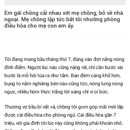
Em gái chồng cãi nhau với mẹ chồng, bỏ về nhà
ngoại. Mẹ chồng lập tức bắt tôi nhường phòng
điều hòa cho mẹ con em ấy.
Tôi đang mang bầu tháng thứ 7, đúng vào đợt nắng nóng
đỉnh điểm. Người lúc nào cũng nặng nề, chỉ cần bước vài
bước là mồ hôi túa ra như tắm. Ban đêm càng khổ hơn,
bụng to nằm nghiêng bên nào cũng tức, nóng lưng nóng
ngực, nhiều hôm thức trắng tới sáng chỉ vì oi bức.
Thương vợ bầu bí vất vả, chồng tôi gom góp mãi mới lắp
được cái điều hòa cho phòng ngủ. Cái điều hòa gần 7
triệu, với gia đình tôi lúc này cũng không phải khoản nhỏ.