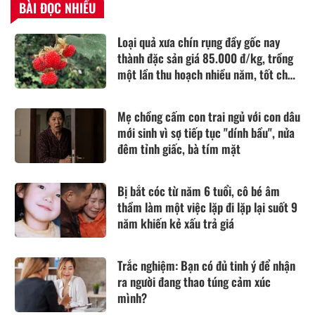
BÀI ĐỌC NHIỀU
Loại quả xưa chín rụng đầy gốc nay
thành đặc sản giá 85.000 đ/kg, trồng
một lần thu hoạch nhiều năm, tốt cho
sức khỏe
Mẹ chồng cấm con trai ngủ với con dâu
mới sinh vì sợ tiếp tục "dính bầu", nửa
đêm tỉnh giấc, bà tím mặt
Bị bắt cóc từ năm 6 tuổi, cô bé âm
thầm làm một việc lặp đi lặp lại suốt 9
năm khiến kẻ xấu trả giá
Trắc nghiệm: Bạn có đủ tinh ý để nhận
ra người đang thao túng cảm xúc
mình?