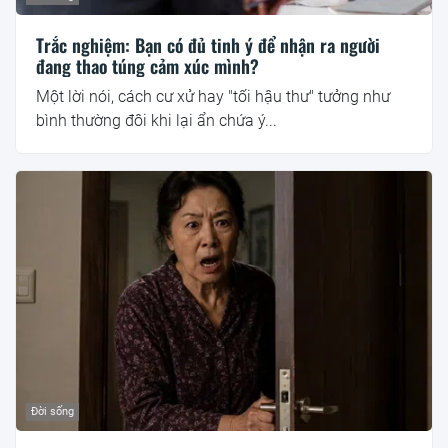
Trắc nghiệm: Bạn có đủ tinh ý để nhận ra người
đang thao túng cảm xúc mình?
Một lời nói, cách cư xử hay "tối hậu thư" tưởng như
bình thường đôi khi lại ẩn chứa ý...
Đời sống