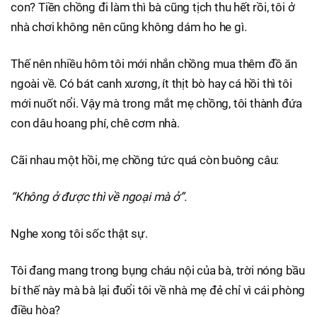
con? Tiền chồng đi làm thì bà cũng tịch thu hết rồi, tôi ở
nhà chơi không nên cũng không dám ho he gì.
Thế nên nhiều hôm tôi mới nhắn chồng mua thêm đồ ăn
ngoài về. Có bát canh xương, ít thịt bò hay cá hồi thì tôi
mới nuốt nổi. Vậy mà trong mắt mẹ chồng, tôi thành đứa
con dâu hoang phí, chê cơm nhà.
Cãi nhau một hồi, mẹ chồng tức quá còn buông câu:
“Không ở được thì về ngoại mà ở”.
Nghe xong tôi sốc thật sự.
Tôi đang mang trong bụng cháu nội của bà, trời nóng bầu
bí thế này mà bà lại đuổi tôi về nhà mẹ đẻ chỉ vì cái phòng
điều hòa?