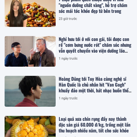
"nguồn dưỡng chất vàng", hỗ trợ chăm
sóc mái tóc khỏe đẹp từ bên trong
23 giờ trước
Nghỉ hưu tới ở với con gái, tôi được con
rể "cơm bưng nước rót" chăm sóc nhưng
vẫn quyết chuyển vào viện dưỡng lão
sống
1 ngày trước
Hoàng Dũng tới Tuy Hòa cùng nghệ sĩ
Hàn Quốc là chủ nhân hit "Van Gogh"
khuấy đảo một thời, hát nhạc buồn thổn
thức
1 ngày trước
Loại quả xưa chín rụng đầy nay thành
đặc sản giá 60.000 đ/kg, trồng một lần
thu hoạch nhiều năm, tốt cho sức khỏe