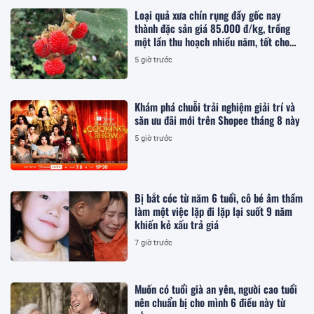
Loại quả xưa chín rụng đầy gốc nay
thành đặc sản giá 85.000 đ/kg, trồng
một lần thu hoạch nhiều năm, tốt cho
sức khỏe
5 giờ trước
Khám phá chuỗi trải nghiệm giải trí và
săn ưu đãi mới trên Shopee tháng 8 này
5 giờ trước
Bị bắt cóc từ năm 6 tuổi, cô bé âm thầm
làm một việc lặp đi lặp lại suốt 9 năm
khiến kẻ xấu trả giá
7 giờ trước
Muốn có tuổi già an yên, người cao tuổi
nên chuẩn bị cho mình 6 điều này từ