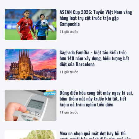
ASEAN Cup 2026: Tuyển Việt Nam vắng
hàng loạt trụ cột trước trận gặp
Campuchia
11 giờ trước
Sagrada Família - kiệt tác kiến trúc
hơn 140 năm xây dựng, biểu tượng bất
diệt của Barcelona
11 giờ trước
Dùng điều hòa xong tắt máy ngay là sai,
bấm thêm nút này trước khi tắt, tiết
kiệm cả trăm nghìn tiền điện
11 giờ trước
Mua na chọn quả mắt dẹt hay lồi thì
ngọt, người bán mách điều này quả nào