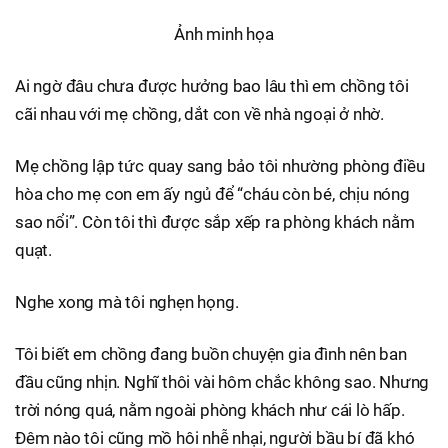
Ảnh minh họa
Ai ngờ đâu chưa được hưởng bao lâu thì em chồng tôi
cãi nhau với mẹ chồng, dắt con về nhà ngoại ở nhờ.
Mẹ chồng lập tức quay sang bảo tôi nhường phòng điều
hòa cho mẹ con em ấy ngủ để “cháu còn bé, chịu nóng
sao nổi”. Còn tôi thì được sắp xếp ra phòng khách nằm
quạt.
Nghe xong mà tôi nghẹn họng.
Tôi biết em chồng đang buồn chuyện gia đình nên ban
đầu cũng nhịn. Nghĩ thôi vài hôm chắc không sao. Nhưng
trời nóng quá, nằm ngoài phòng khách như cái lò hấp.
Đêm nào tôi cũng mồ hôi nhễ nhại, người bầu bí đã khó