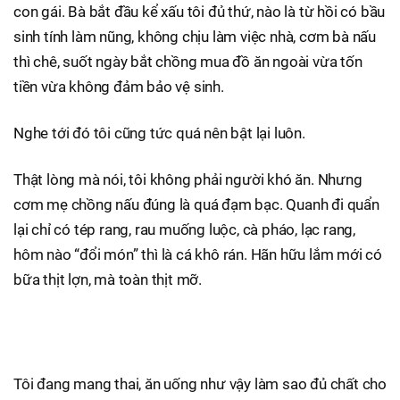
con gái. Bà bắt đầu kể xấu tôi đủ thứ, nào là từ hồi có bầu
sinh tính làm nũng, không chịu làm việc nhà, cơm bà nấu
thì chê, suốt ngày bắt chồng mua đồ ăn ngoài vừa tốn
tiền vừa không đảm bảo vệ sinh.
Nghe tới đó tôi cũng tức quá nên bật lại luôn.
Thật lòng mà nói, tôi không phải người khó ăn. Nhưng
cơm mẹ chồng nấu đúng là quá đạm bạc. Quanh đi quẩn
lại chỉ có tép rang, rau muống luộc, cà pháo, lạc rang,
hôm nào “đổi món” thì là cá khô rán. Hãn hữu lắm mới có
bữa thịt lợn, mà toàn thịt mỡ.
Tôi đang mang thai, ăn uống như vậy làm sao đủ chất cho