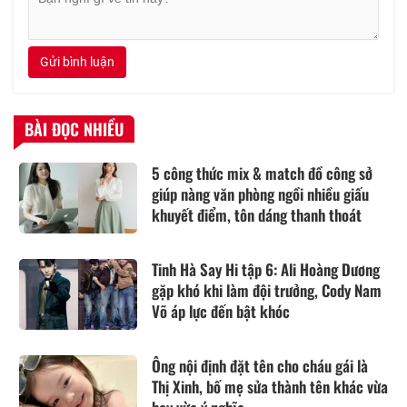
Gửi bình luận
BÀI ĐỌC NHIỀU
5 công thức mix & match đồ công sở
giúp nàng văn phòng ngồi nhiều giấu
khuyết điểm, tôn dáng thanh thoát
Tinh Hà Say Hi tập 6: Ali Hoàng Dương
gặp khó khi làm đội trưởng, Cody Nam
Võ áp lực đến bật khóc
Ông nội định đặt tên cho cháu gái là
Thị Xinh, bố mẹ sửa thành tên khác vừa