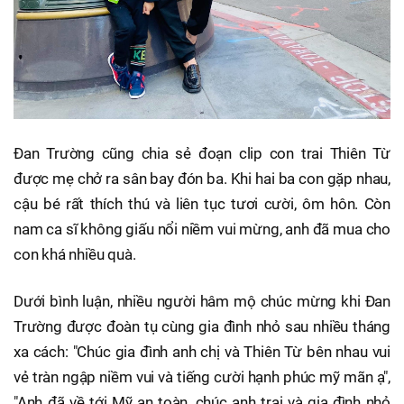
Đan Trường cũng chia sẻ đoạn clip con trai Thiên Từ
được mẹ chở ra sân bay đón ba. Khi hai ba con gặp nhau,
cậu bé rất thích thú và liên tục tươi cười, ôm hôn. Còn
nam ca sĩ không giấu nổi niềm vui mừng, anh đã mua cho
con khá nhiều quà.
Dưới bình luận, nhiều người hâm mộ chúc mừng khi Đan
Trường được đoàn tụ cùng gia đình nhỏ sau nhiều tháng
xa cách: "Chúc gia đình anh chị và Thiên Từ bên nhau vui
vẻ tràn ngập niềm vui và tiếng cười hạnh phúc mỹ mãn ạ",
"Anh đã về tới Mỹ an toàn, chúc anh trai và gia đình nhỏ