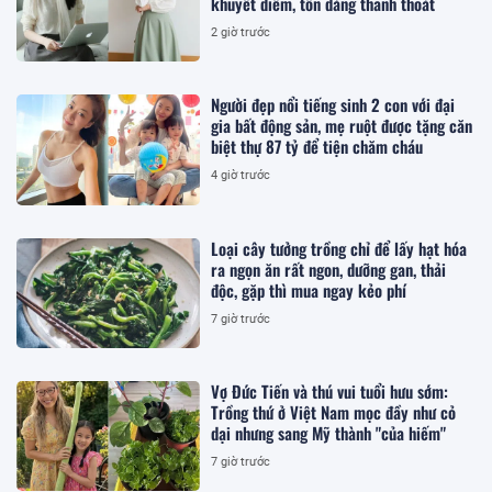
khuyết điểm, tôn dáng thanh thoát
2 giờ trước
Người đẹp nổi tiếng sinh 2 con với đại
gia bất động sản, mẹ ruột được tặng căn
biệt thự 87 tỷ để tiện chăm cháu
4 giờ trước
Loại cây tưởng trồng chỉ để lấy hạt hóa
ra ngọn ăn rất ngon, dưỡng gan, thải
độc, gặp thì mua ngay kẻo phí
7 giờ trước
Vợ Đức Tiến và thú vui tuổi hưu sớm:
Trồng thứ ở Việt Nam mọc đầy như cỏ
dại nhưng sang Mỹ thành "của hiếm"
7 giờ trước