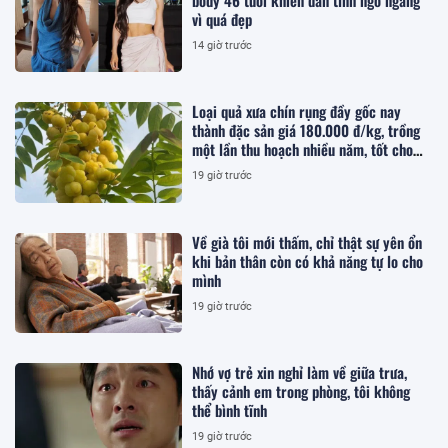
body 46 tuổi khiến dân tình ngỡ ngàng
vì quá đẹp
14 giờ trước
Loại quả xưa chín rụng đầy gốc nay
thành đặc sản giá 180.000 đ/kg, trồng
một lần thu hoạch nhiều năm, tốt cho
sức khỏe
19 giờ trước
Về già tôi mới thấm, chỉ thật sự yên ổn
khi bản thân còn có khả năng tự lo cho
mình
19 giờ trước
Nhớ vợ trẻ xin nghỉ làm về giữa trưa,
thấy cảnh em trong phòng, tôi không
thể bình tĩnh
19 giờ trước