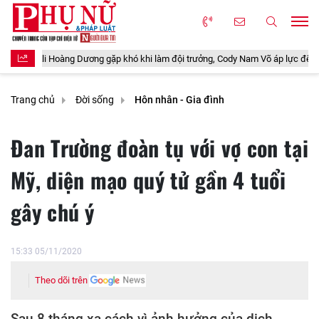
ương gặp khó khi làm đội trưởng, Cody Nam Võ áp lực đến bật khóc
5 
Trang chủ
Đời sống
Hôn nhân - Gia đình
Đan Trường đoàn tụ với vợ con tại
Mỹ, diện mạo quý tử gần 4 tuổi
gây chú ý
15:33 05/11/2020
Theo dõi trên
Sau 8 tháng xa cách vì ảnh hưởng của dịch