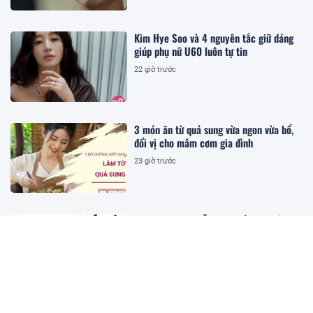
Kim Hye Soo và 4 nguyên tắc giữ dáng
giúp phụ nữ U60 luôn tự tin
22 giờ trước
3 món ăn từ quả sung vừa ngon vừa bổ,
đổi vị cho mâm cơm gia đình
23 giờ trước
3 cặp con giáp dễ xung khắc khi về
chung nhà: Càng yêu lâu càng dễ nảy
sinh mâu thuẫn
23 giờ trước
Bà nội định đặt tên cháu là Hoa Tươi, bố