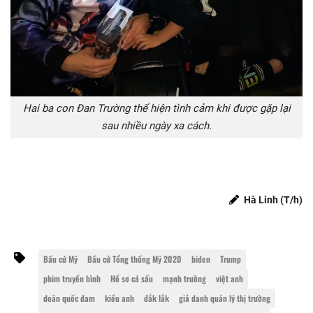
Hai ba con Đan Trường thể hiện tình cảm khi được gặp lại
sau nhiều ngày xa cách.
Hà Linh (T/h)
Bầu cử Mỹ
Bầu cử Tổng thống Mỹ 2020
biden
Trump
phim truyền hình
Hồ sơ cá sấu
mạnh trường
việt anh
doãn quốc đam
kiều anh
đắk lắk
giả danh quản lý thị trường