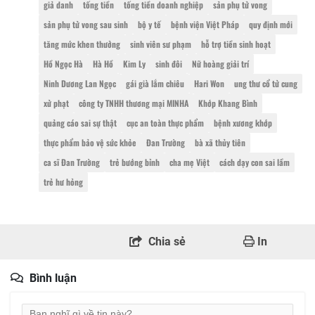
giả danh
tống tiền
tống tiền doanh nghiệp
sản phụ tử vong
sản phụ tử vong sau sinh
bộ y tế
bệnh viện Việt Pháp
quy định mới
tăng mức khen thưởng
sinh viên sư phạm
hỗ trợ tiền sinh hoạt
Hồ Ngọc Hà
Hà Hồ
Kim Ly
sinh đôi
Nữ hoàng giải trí
Ninh Dương Lan Ngọc
gái già lắm chiêu
Hari Won
ung thư cổ tử cung
xử phạt
công ty TNHH thương mại MINHA
Khớp Khang Bình
quảng cáo sai sự thật
cục an toàn thực phẩm
bệnh xương khớp
thực phẩm bảo vệ sức khỏe
Đan Trường
bà xã thủy tiên
ca sĩ Đan Trường
trẻ bướng bỉnh
cha mẹ Việt
cách dạy con sai lầm
trẻ hư hỏng
Chia sẻ
In
Bình luận