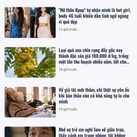
"Nữ thần Kpop" tự nhận mình là hot girl,
body 46 tuổi khiến dân tình ngỡ ngàng
vì quá đẹp
13 giờ trước
Loại quả xưa chín rụng đầy gốc nay
thành đặc sản giá 180.000 đ/kg, trồng
một lần thu hoạch nhiều năm, tốt cho
sức khỏe
18 giờ trước
Về già tôi mới thấm, chỉ thật sự yên ổn
khi bản thân còn có khả năng tự lo cho
mình
19 giờ trước
Nhớ vợ trẻ xin nghỉ làm về giữa trưa,
thấy cảnh em trong phòng, tôi không