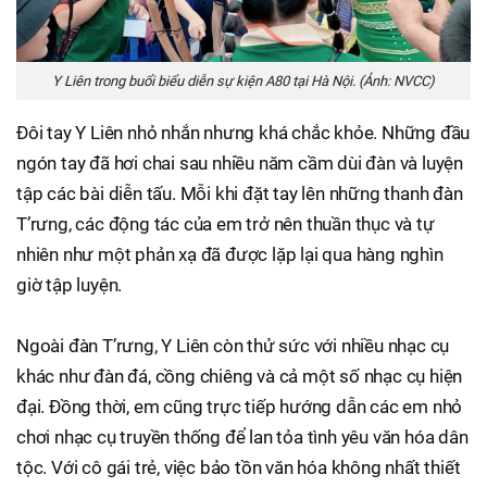
Y Liên trong buổi biểu diễn sự kiện A80 tại Hà Nội. (Ảnh: NVCC)
Đôi tay Y Liên nhỏ nhắn nhưng khá chắc khỏe. Những đầu
ngón tay đã hơi chai sau nhiều năm cầm dùi đàn và luyện
tập các bài diễn tấu. Mỗi khi đặt tay lên những thanh đàn
T’rưng, các động tác của em trở nên thuần thục và tự
nhiên như một phản xạ đã được lặp lại qua hàng nghìn
giờ tập luyện.
Ngoài đàn T’rưng, Y Liên còn thử sức với nhiều nhạc cụ
khác như đàn đá, cồng chiêng và cả một số nhạc cụ hiện
đại. Đồng thời, em cũng trực tiếp hướng dẫn các em nhỏ
chơi nhạc cụ truyền thống để lan tỏa tình yêu văn hóa dân
tộc. Với cô gái trẻ, việc bảo tồn văn hóa không nhất thiết