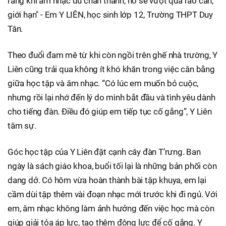
rằng khi âm nhạc đủ chân thành, nó sẽ vượt qua rào cản,
giới hạn" - Em Y LIÊN, học sinh lớp 12, Trường THPT Duy
Tân.
Theo đuổi đam mê từ khi còn ngồi trên ghế nhà trường, Y
Liên cũng trải qua không ít khó khăn trong việc cân bằng
giữa học tập và âm nhạc. “Có lúc em muốn bỏ cuộc,
nhưng rồi lại nhớ đến lý do mình bắt đầu và tình yêu dành
cho tiếng đàn. Điều đó giúp em tiếp tục cố gắng”, Y Liên
tâm sự.
Góc học tập của Y Liên đặt cạnh cây đàn T’rưng. Ban
ngày là sách giáo khoa, buổi tối lại là những bản phối còn
dang dở. Có hôm vừa hoàn thành bài tập khuya, em lại
cầm dùi tập thêm vài đoạn nhạc mới trước khi đi ngủ. Với
em, âm nhạc không làm ảnh hưởng đến việc học mà còn
giúp giải tỏa áp lực, tạo thêm động lực để cố gắng. Y