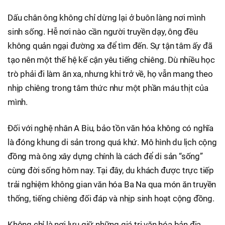
Dấu chân ông không chỉ dừng lại ở buôn làng nơi mình
sinh sống. Hễ nơi nào cần người truyền dạy, ông đều
không quản ngại đường xa để tìm đến. Sự tận tâm ấy đã
tạo nên một thế hệ kế cận yêu tiếng chiêng. Dù nhiều học
trò phải đi làm ăn xa, nhưng khi trở về, họ vẫn mang theo
nhịp chiêng trong tâm thức như một phần máu thịt của
mình.
Đối với nghệ nhân A Biu, bảo tồn văn hóa không có nghĩa
là đóng khung di sản trong quá khứ. Mô hình du lịch cộng
đồng mà ông xây dựng chính là cách để di sản “sống”
cùng đời sống hôm nay. Tại đây, du khách được trực tiếp
trải nghiệm không gian văn hóa Ba Na qua món ăn truyền
thống, tiếng chiêng đối đáp và nhịp sinh hoạt cộng đồng.
Không chỉ là nơi lưu giữ những giá trị văn hóa bản địa,