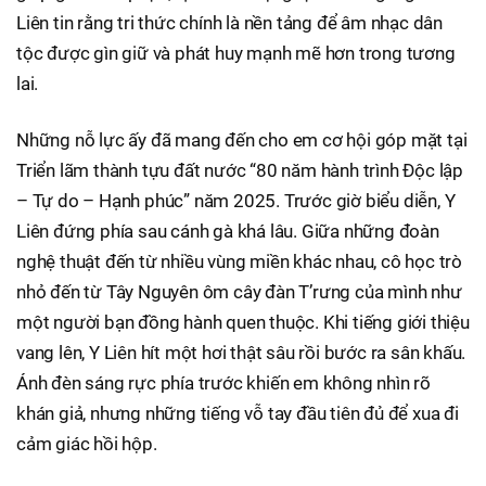
Liên tin rằng tri thức chính là nền tảng để âm nhạc dân
tộc được gìn giữ và phát huy mạnh mẽ hơn trong tương
lai.
Những nỗ lực ấy đã mang đến cho em cơ hội góp mặt tại
Triển lãm thành tựu đất nước “80 năm hành trình Độc lập
– Tự do – Hạnh phúc” năm 2025. Trước giờ biểu diễn, Y
Liên đứng phía sau cánh gà khá lâu. Giữa những đoàn
nghệ thuật đến từ nhiều vùng miền khác nhau, cô học trò
nhỏ đến từ Tây Nguyên ôm cây đàn T’rưng của mình như
một người bạn đồng hành quen thuộc. Khi tiếng giới thiệu
vang lên, Y Liên hít một hơi thật sâu rồi bước ra sân khấu.
Ánh đèn sáng rực phía trước khiến em không nhìn rõ
khán giả, nhưng những tiếng vỗ tay đầu tiên đủ để xua đi
cảm giác hồi hộp.