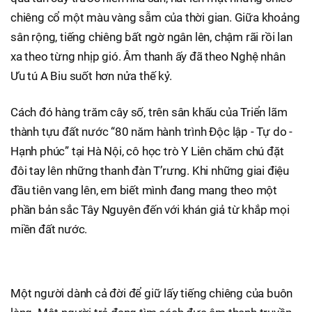
chiêng cổ một màu vàng sẫm của thời gian. Giữa khoảng
sân rộng, tiếng chiêng bất ngờ ngân lên, chậm rãi rồi lan
xa theo từng nhịp gió. Âm thanh ấy đã theo Nghệ nhân
Ưu tú A Biu suốt hơn nửa thế kỷ.
Cách đó hàng trăm cây số, trên sân khấu của Triển lãm
thành tựu đất nước “80 năm hành trình Độc lập - Tự do -
Hạnh phúc” tại Hà Nội, cô học trò Y Liên chăm chú đặt
đôi tay lên những thanh đàn T’rưng. Khi những giai điệu
đầu tiên vang lên, em biết mình đang mang theo một
phần bản sắc Tây Nguyên đến với khán giả từ khắp mọi
miền đất nước.
Một người dành cả đời để giữ lấy tiếng chiêng của buôn