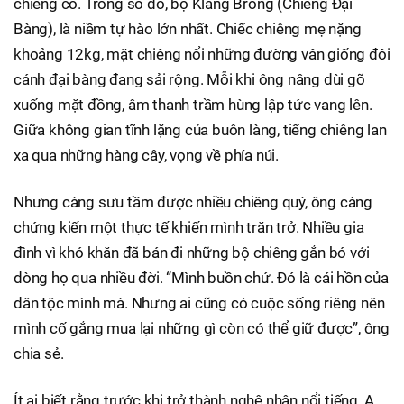
chiêng cổ. Trong số đó, bộ Klang Brông (Chiêng Đại
Bàng), là niềm tự hào lớn nhất. Chiếc chiêng mẹ nặng
khoảng 12kg, mặt chiêng nổi những đường vân giống đôi
cánh đại bàng đang sải rộng. Mỗi khi ông nâng dùi gõ
xuống mặt đồng, âm thanh trầm hùng lập tức vang lên.
Giữa không gian tĩnh lặng của buôn làng, tiếng chiêng lan
xa qua những hàng cây, vọng về phía núi.
Nhưng càng sưu tầm được nhiều chiêng quý, ông càng
chứng kiến một thực tế khiến mình trăn trở. Nhiều gia
đình vì khó khăn đã bán đi những bộ chiêng gắn bó với
dòng họ qua nhiều đời. “Mình buồn chứ. Đó là cái hồn của
dân tộc mình mà. Nhưng ai cũng có cuộc sống riêng nên
mình cố gắng mua lại những gì còn có thể giữ được”, ông
chia sẻ.
Ít ai biết rằng trước khi trở thành nghệ nhân nổi tiếng, A