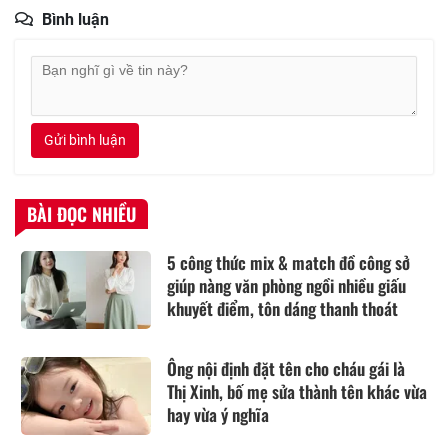
Bình luận
Gửi bình luận
BÀI ĐỌC NHIỀU
5 công thức mix & match đồ công sở
giúp nàng văn phòng ngồi nhiều giấu
khuyết điểm, tôn dáng thanh thoát
Ông nội định đặt tên cho cháu gái là
Thị Xinh, bố mẹ sửa thành tên khác vừa
hay vừa ý nghĩa