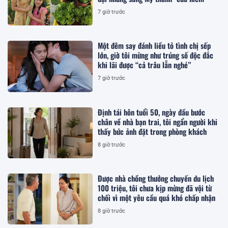
7 giờ trước
Một đêm say đánh liều tỏ tình chị sếp
lớn, giờ tôi mừng như trúng số độc đắc
khi lãi được “cả trâu lẫn nghé”
7 giờ trước
Định tái hôn tuổi 50, ngày đầu bước
chân về nhà bạn trai, tôi ngẩn người khi
thấy bức ảnh đặt trong phòng khách
8 giờ trước
Được nhà chồng thưởng chuyến du lịch
100 triệu, tôi chưa kịp mừng đã vội từ
chối vì một yêu cầu quá khó chấp nhận
8 giờ trước