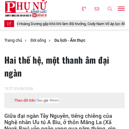
ơng gặp khó khi làm đội trưởng, Cody Nam Võ áp lực đến bật khóc
5 l
Trang chủ
Đời sống
Du lịch - Ẩm thực
Hai thế hệ, một thanh âm đại
ngàn
15:27 03/06/2026
Theo dõi trên
Giữa đại ngàn Tây Nguyên, tiếng chiêng của
Nghệ nhân Ưu tú A Biu, ở thôn Măng La (Xã
Ngọk Bay) vẫn ngân vang qua năm tháng, gìn