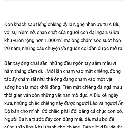
Đón khách sau tiếng chiêng ấy là Nghệ nhân ưu tú A Biu,
với sự niềm nở, chân chất của người con đại ngàn. Giữa
khu vườn rộng hơn 1.000m² mà ông chăm sóc suốt hơn
20 năm, những câu chuyện về nguồn cội dần được mở ra.
Bàn tay ông chai sần, những đầu ngón tay sẫm màu vì
năm tháng cầm dùi. Mỗi lần chạm vào mặt chiêng, động
tác ấy chậm rãi như thể ông đang chạm vào một vật
sống hơn là một khối đồng. Trên mặt chiêng đã ngả màu
thời gian vẫn còn những vết hằn mờ đục. A Biu kể, ngày
xưa, những chiếc chiêng này được người Lào và người Ấn
Độ bán cho mình. Có chiếc phải đổi bằng cả chục con bò.
Người Ba Na trước đây còn dùng máu dê, máu bò để
cúng thần linh, khai thanh cho chiêng. Đến giờ, dấu vết ấy