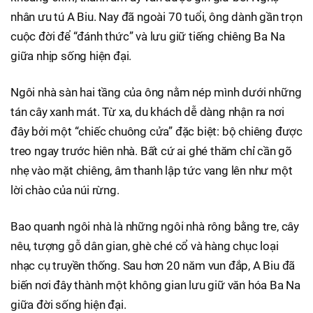
nhân ưu tú A Biu. Nay đã ngoài 70 tuổi, ông dành gần trọn
cuộc đời để “đánh thức” và lưu giữ tiếng chiêng Ba Na
giữa nhịp sống hiện đại.
Ngôi nhà sàn hai tầng của ông nằm nép mình dưới những
tán cây xanh mát. Từ xa, du khách dễ dàng nhận ra nơi
đây bởi một “chiếc chuông cửa” đặc biệt: bộ chiêng được
treo ngay trước hiên nhà. Bất cứ ai ghé thăm chỉ cần gõ
nhẹ vào mặt chiêng, âm thanh lập tức vang lên như một
lời chào của núi rừng.
Bao quanh ngôi nhà là những ngôi nhà rông bằng tre, cây
nêu, tượng gỗ dân gian, ghè ché cổ và hàng chục loại
nhạc cụ truyền thống. Sau hơn 20 năm vun đắp, A Biu đã
biến nơi đây thành một không gian lưu giữ văn hóa Ba Na
giữa đời sống hiện đại.