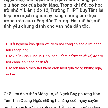
giữ hồn cốt của buôn làng. Trong khi đó, cô học
trò nhỏ Y Liên (lớp 12, Trường THPT Duy Tân) lại
tiếp nối mạch nguồn ấy bằng những âm điệu
trong trẻo của tiếng đàn T’rưng. Hai thế hệ, một
tình yêu chung dành cho văn hóa dân tộc.
Trải nghiệm khó quên với đêm hội cồng chiêng dưới chân
núi Langbiang
MV của Sơn Tùng M-TP bị nghi "cầm nhầm" thiết kế, đơn vị
bối cảnh lên tiếng nhận lỗi
Mách bạn 5 mẹo tiết kiệm điện hiệu quả trong những ngày
oi bức
Chiều muộn ở thôn Măng La, xã Ngọk Bay, phường Kon
Tum, tỉnh Quảng Ngãi, những tia nắng cuối ngày xuyên
qua tán cây trước hiên nhà sàn, hắt lên mặt những chiếc