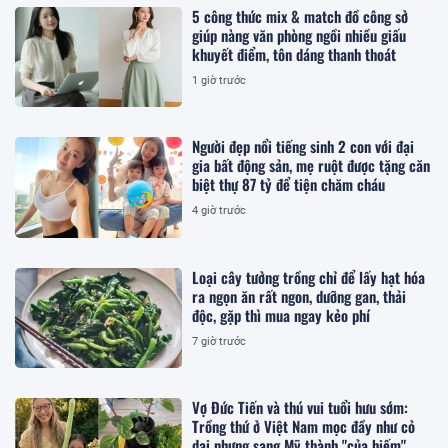
5 công thức mix & match đồ công sở
giúp nàng văn phòng ngồi nhiều giấu
khuyết điểm, tôn dáng thanh thoát
1 giờ trước
Người đẹp nổi tiếng sinh 2 con với đại
gia bất động sản, mẹ ruột được tặng căn
biệt thự 87 tỷ để tiện chăm cháu
4 giờ trước
Loại cây tưởng trồng chỉ để lấy hạt hóa
ra ngọn ăn rất ngon, dưỡng gan, thải
độc, gặp thì mua ngay kẻo phí
7 giờ trước
Vợ Đức Tiến và thú vui tuổi hưu sớm:
Trồng thứ ở Việt Nam mọc đầy như cỏ
dại nhưng sang Mỹ thành "của hiếm"