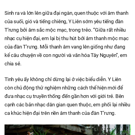
Sinh ra và lớn lên giữa đại ngàn, quen thuộc với âm thanh
của suối, gió và tiếng chiêng, Y Liên sớm yêu tiếng đàn
T’rưng bởi âm sắc mộc mạc, trong trẻo. “Giữa rất nhiều
nhạc cụ hiện đại, em lại bị thu hút bởi âm thanh mộc mạc
của đàn T’rưng. Mỗi thanh âm vang lên giống như đang
kể câu chuyện về con người và văn hóa Tây Nguyên”, em
chia sẻ.
Tình yêu ấy không chỉ dừng lại ở việc biểu diễn. Y Liên
còn chủ động thử nghiệm những cách thể hiện mới để
đưa nhạc cụ truyền thống đến gần hơn với giới trẻ. Bên
cạnh các bản nhạc dân gian quen thuộc, em phối lại nhiều
ca khúc hiện đại trên nền âm thanh của đàn T’rưng.