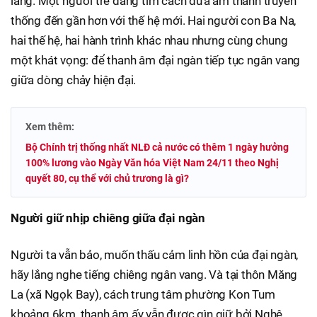
làng. Một người trẻ đang tìm cách đưa âm thanh truyền
thống đến gần hơn với thế hệ mới. Hai người con Ba Na,
hai thế hệ, hai hành trình khác nhau nhưng cùng chung
một khát vọng: để thanh âm đại ngàn tiếp tục ngân vang
giữa dòng chảy hiện đại.
Xem thêm:
Bộ Chính trị thống nhất NLĐ cả nước có thêm 1 ngày hưởng
100% lương vào Ngày Văn hóa Việt Nam 24/11 theo Nghị
quyết 80, cụ thể với chủ trương là gì?
Người giữ nhịp chiêng giữa đại ngàn
Người ta vẫn bảo, muốn thấu cảm linh hồn của đại ngàn,
hãy lắng nghe tiếng chiêng ngân vang. Và tại thôn Măng
La (xã Ngọk Bay), cách trung tâm phường Kon Tum
khoảng 6km, thanh âm ấy vẫn được gìn giữ bởi Nghệ