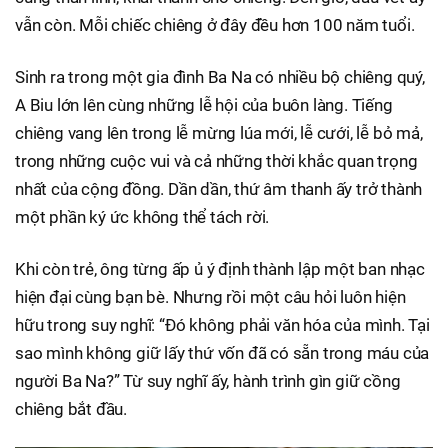
vẫn còn. Mỗi chiếc chiêng ở đây đều hơn 100 năm tuổi.
Sinh ra trong một gia đình Ba Na có nhiều bộ chiêng quý,
A Biu lớn lên cùng những lễ hội của buôn làng. Tiếng
chiêng vang lên trong lễ mừng lúa mới, lễ cưới, lễ bỏ mả,
trong những cuộc vui và cả những thời khắc quan trọng
nhất của cộng đồng. Dần dần, thứ âm thanh ấy trở thành
một phần ký ức không thể tách rời.
Khi còn trẻ, ông từng ấp ủ ý định thành lập một ban nhạc
hiện đại cùng bạn bè. Nhưng rồi một câu hỏi luôn hiện
hữu trong suy nghĩ: “Đó không phải văn hóa của mình. Tại
sao mình không giữ lấy thứ vốn đã có sẵn trong máu của
người Ba Na?” Từ suy nghĩ ấy, hành trình gìn giữ cồng
chiêng bắt đầu.