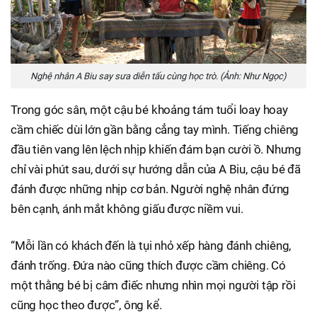
Nghệ nhân A Biu say sưa diễn tấu cùng học trò. (Ảnh: Như Ngọc)
Trong góc sân, một cậu bé khoảng tám tuổi loay hoay
cầm chiếc dùi lớn gần bằng cẳng tay mình. Tiếng chiêng
đầu tiên vang lên lệch nhịp khiến đám bạn cười ồ. Nhưng
chỉ vài phút sau, dưới sự hướng dẫn của A Biu, cậu bé đã
đánh được những nhịp cơ bản. Người nghệ nhân đứng
bên cạnh, ánh mắt không giấu được niềm vui.
“Mỗi lần có khách đến là tụi nhỏ xếp hàng đánh chiêng,
đánh trống. Đứa nào cũng thích được cầm chiêng. Có
một thằng bé bị câm điếc nhưng nhìn mọi người tập rồi
cũng học theo được”, ông kể.