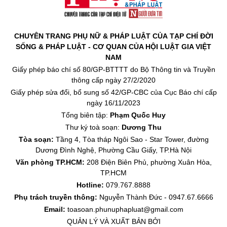
CHUYÊN TRANG PHỤ NỮ & PHÁP LUẬT CỦA TẠP CHÍ ĐỜI
SỐNG & PHÁP LUẬT - CƠ QUAN CỦA HỘI LUẬT GIA VIỆT
NAM
Giấy phép báo chí số 80/GP-BTTTT do Bộ Thông tin và Truyền
thông cấp ngày 27/2/2020
Giấy phép sửa đổi, bổ sung số 42/GP-CBC của Cục Báo chí cấp
ngày 16/11/2023
Tổng biên tập:
Phạm Quốc Huy
Thư ký toà soạn:
Dương Thu
Tòa soạn:
Tầng 4, Tòa tháp Ngôi Sao - Star Tower, đường
Dương Đình Nghệ, Phường Cầu Giấy, TP.Hà Nội
Văn phòng TP.HCM:
208 Điện Biên Phủ, phường Xuân Hòa,
TP.HCM
Hotline:
079.767.8888
Phụ trách truyền thông:
Nguyễn Thành Đức - 0947.67.6666
Email:
toasoan.phunuphapluat@gmail.com
QUẢN LÝ VÀ XUẤT BẢN BỞI