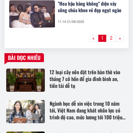
"Hoa hậu hàng không" diện váy
công chúa khoe vẻ đẹp ngọt ngào
11:14 21/09/2020
«
1
2
»
BÀI ĐỌC NHIỀU
12 loại cây nên đặt trên bàn thờ vào
tháng 7 cô hồn để gia đình bình an,
tiền tài dễ tụ
Ngành học dễ xin việc trong 10 năm
tới, Việt Nam đang khát nhân lực có
trình độ cao, mức lương tới 100 triệu
đồng/tháng