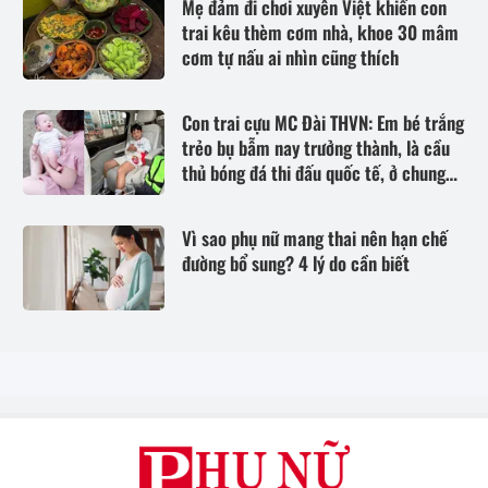
Mẹ đảm đi chơi xuyên Việt khiến con
trai kêu thèm cơm nhà, khoe 30 mâm
cơm tự nấu ai nhìn cũng thích
Con trai cựu MC Đài THVN: Em bé trắng
trẻo bụ bẫm nay trưởng thành, là cầu
thủ bóng đá thi đấu quốc tế, ở chung
cư hạng sang Hà Nội
Vì sao phụ nữ mang thai nên hạn chế
đường bổ sung? 4 lý do cần biết