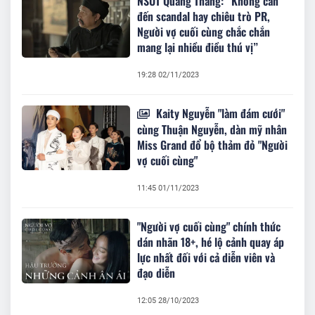
NSƯT Quang Thắng: “Không cần
đến scandal hay chiêu trò PR,
Người vợ cuối cùng chắc chắn
mang lại nhiều điều thú vị”
19:28 02/11/2023
Kaity Nguyễn "làm đám cưới"
cùng Thuận Nguyễn, dàn mỹ nhân
Miss Grand đổ bộ thảm đỏ "Người
vợ cuối cùng"
11:45 01/11/2023
"Người vợ cuối cùng" chính thức
dán nhãn 18+, hé lộ cảnh quay áp
lực nhất đối với cả diễn viên và
đạo diễn
12:05 28/10/2023