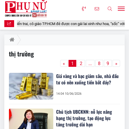
Tây điển trai, cô giáo TP.HCM đẻ được con gái lai xinh như hoa, “sốc” với cách 
thị trường
«
1
2
...
8
9
»
Giá vàng và bạc giảm sâu, nhà đầu
tư có nên xuống tiền bắt đáy?
14:04 10/06/2026
Chủ tịch UBCKNN: nỗ lực nâng
hạng thị trường, tạo động lực
tăng trưởng dài hạn