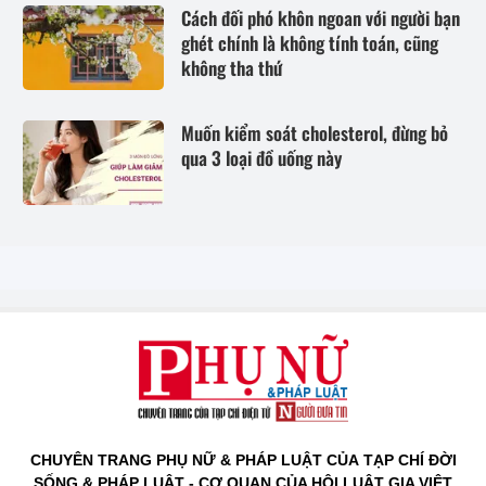
Cách đối phó khôn ngoan với người bạn
ghét chính là không tính toán, cũng
không tha thứ
Muốn kiểm soát cholesterol, đừng bỏ
qua 3 loại đồ uống này
CHUYÊN TRANG PHỤ NỮ & PHÁP LUẬT CỦA TẠP CHÍ ĐỜI
SỐNG & PHÁP LUẬT - CƠ QUAN CỦA HỘI LUẬT GIA VIỆT