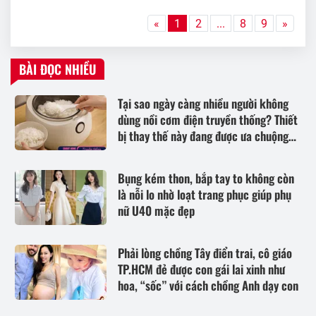
«
1
2
...
8
9
»
BÀI ĐỌC NHIỀU
Tại sao ngày càng nhiều người không
dùng nồi cơm điện truyền thống? Thiết
bị thay thế này đang được ưa chuộng
hơn
Bụng kém thon, bắp tay to không còn
là nỗi lo nhờ loạt trang phục giúp phụ
nữ U40 mặc đẹp
Phải lòng chồng Tây điển trai, cô giáo
TP.HCM đẻ được con gái lai xinh như
hoa, “sốc” với cách chồng Anh dạy con