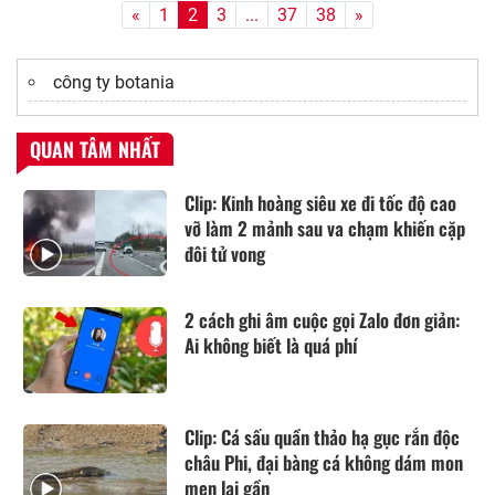
«
1
2
3
...
37
38
»
công ty botania
QUAN TÂM NHẤT
Clip: Kinh hoàng siêu xe đi tốc độ cao
vỡ làm 2 mảnh sau va chạm khiến cặp
đôi tử vong
2 cách ghi âm cuộc gọi Zalo đơn giản:
Ai không biết là quá phí
Clip: Cá sấu quần thảo hạ gục rắn độc
châu Phi, đại bàng cá không dám mon
men lại gần