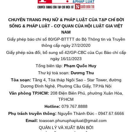
CHUYÊN TRANG PHỤ NỮ & PHÁP LUẬT CỦA TẠP CHÍ ĐỜI
SỐNG & PHÁP LUẬT - CƠ QUAN CỦA HỘI LUẬT GIA VIỆT
NAM
Giấy phép báo chí số 80/GP-BTTTT do Bộ Thông tin và Truyền
thông cấp ngày 27/2/2020
Giấy phép sửa đổi, bổ sung số 42/GP-CBC của Cục Báo chí cấp
ngày 16/11/2023
Tổng biên tập:
Phạm Quốc Huy
Thư ký toà soạn:
Dương Thu
Tòa soạn:
Tầng 4, Tòa tháp Ngôi Sao - Star Tower, đường
Dương Đình Nghệ, Phường Cầu Giấy, TP.Hà Nội
Văn phòng TP.HCM:
208 Điện Biên Phủ, phường Xuân Hòa,
TP.HCM
Hotline:
079.767.8888
Phụ trách truyền thông:
Nguyễn Thành Đức - 0947.67.6666
Email:
toasoan.phunuphapluat@gmail.com
QUẢN LÝ VÀ XUẤT BẢN BỞI