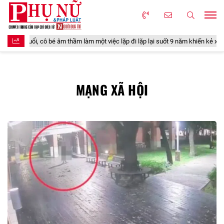
 bé âm thầm làm một việc lặp đi lặp lại suốt 9 năm khiến kẻ xấu trả giá
MẠNG XÃ HỘI