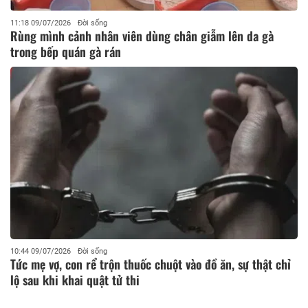
11:18 09/07/2026
Đời sống
Rùng mình cảnh nhân viên dùng chân giẫm lên da gà
trong bếp quán gà rán
10:44 09/07/2026
Đời sống
Tức mẹ vợ, con rể trộn thuốc chuột vào đồ ăn, sự thật chỉ
lộ sau khi khai quật tử thi