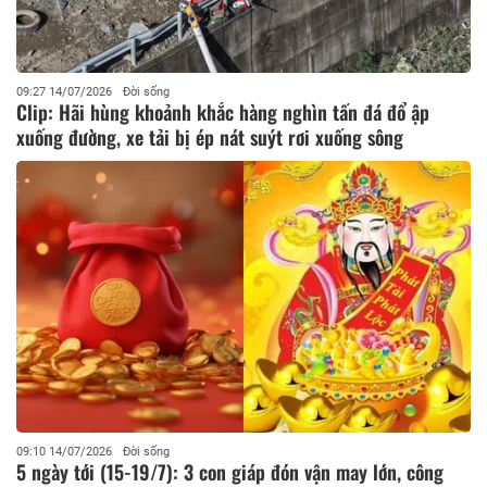
09:27 14/07/2026
Đời sống
Clip: Hãi hùng khoảnh khắc hàng nghìn tấn đá đổ ập
xuống đường, xe tải bị ép nát suýt rơi xuống sông
09:10 14/07/2026
Đời sống
5 ngày tới (15-19/7): 3 con giáp đón vận may lớn, công