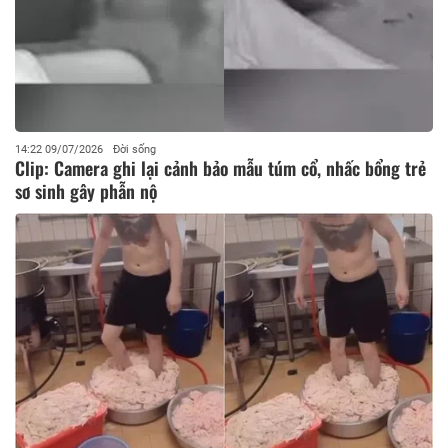
14:22 09/07/2026
Đời sống
Clip: Camera ghi lại cảnh bảo mẫu túm cổ, nhấc bổng trẻ
sơ sinh gây phẫn nộ